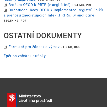
Brožura OECD k PRTR (v angličtině)
1.04 MB, PDF
Doporučení Rady OECD k implementaci registrů úniků
a přenosů znečišťujících látek (PRTRs) (v angličtině)
530.54 KB, PDF
OSTATNÍ DOKUMENTY
Formulář pro žádost o výmaz
31.5 KB, DOC
Zpět na začátek stránky...