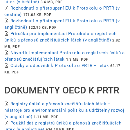
látek (v češtině)
3.4 MB, PDF
Rozhodnutí o přistoupení EU k Protokolu o PRTR (v
češtině)
171.08 KB, PDF
Rozhodnutí o přistoupení EU k Protokolu o PRTR (v
angličtině)
122.95 KB, PDF
Příručka pro implementaci Protokolu o registrech
úniků a přenosů znečišťujících látek (v angličtině)
2.82
MB, PDF
Návod k implementaci Protokolu o registrech úniků a
přenosů znečišťujících látek
1.3 MB, PDF
Otázky a odpovědi k Protokolu o PRTR – leták
63.17
KB, PDF
DOKUMENTY OECD K PRTR
Registry úniků a přenosů znečišťujících látek –
nástroje pro environmentální politiku a udržitelný rozvoj
(v angličtině)
1.11 MB, PDF
Použití dat z registrů úniků a přenosů znečišťujících
látek (v angličtině)
626.18 KB, PDF