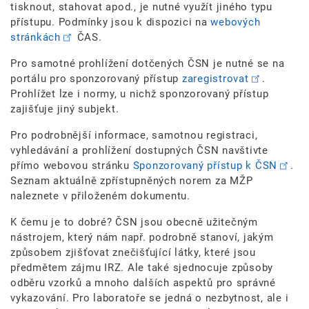
tisknout, stahovat apod., je nutné využít jiného typu
přístupu. Podmínky jsou k dispozici na
webových
stránkách
ČAS.
Pro samotné prohlížení dotčených ČSN je nutné se na
portálu pro sponzorovaný přístup
zaregistrovat
.
Prohlížet lze i normy, u nichž sponzorovaný přístup
zajišťuje jiný subjekt.
Pro podrobnější informace, samotnou registraci,
vyhledávání a prohlížení dostupných ČSN navštivte
přímo webovou stránku
Sponzorovaný přístup k ČSN
.
Seznam aktuálně zpřístupněných norem za MŽP
naleznete v přiloženém dokumentu.
K čemu je to dobré? ČSN jsou obecně užitečným
nástrojem, který nám např. podrobně stanoví, jakým
způsobem zjišťovat znečišťující látky, které jsou
předmětem zájmu IRZ. Ale také sjednocuje způsoby
odběru vzorků a mnoho dalších aspektů pro správné
vykazování. Pro laboratoře se jedná o nezbytnost, ale i