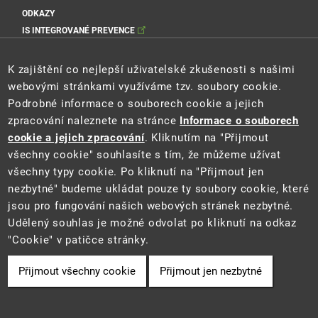
ODKAZY
IS INTEGROVANÉ PREVENCE
Sociální sítě MŽP
K zajištění co nejlepší uživatelské zkušenosti s našimi
webovými stránkami využíváme tzv. soubory cookie.
Podrobné informace o souborech cookie a jejich
zpracování naleznete na stránce
Informace o souborech
Sociální sítě Cenia
cookie a jejich zpracování
. Kliknutím na "Přijmout
všechny cookie" souhlasíte s tím, že můžeme užívat
všechny typy cookie. Po kliknutí na "Přijmout jen
nezbytné" budeme ukládat pouze ty soubory cookie, které
jsou pro fungování našich webových stránek nezbytné.
Udělený souhlas je možné odvolat po kliknutí na odkaz
"Cookie" v patičce stránky.
2021 ©
Ministerstvo životního prostředí
a
CENIA
Přijmout všechny cookie
Přijmout jen nezbytné
Cookie