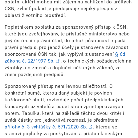
ostatní aktéři mohou mít zájem na nahlížení do určitých
ČSN, zvlášť pokud je předepisuje nějaký předpis z
oblasti životního prostředí.
Poplatníkem poplatku za sponzorovaný přístup k ČSN,
které jsou zveřejňovány, je příslušné ministerstvo nebo
jiný ústřední správní úřad, do jehož působnosti spadá
právní předpis, pro jehož účely je stanovena závaznost
sponzorované ČSN tak, jak vyplývá z ustanovení
§ 6d
zákona č. 22/1997 Sb.
, o technických požadavcích na
výrobky a o změně a doplnění některých zákonů, ve
znění pozdějších předpisů.
Sponzorovaný přístup není levnou záležitostí. O
konkrétní sumě, kterou daný subjekt je povinen
každoročně platit, rozhoduje počet předpokládaných
koncových uživatelů a počet stran zpřístupňovaných
norem. Tabulka, která na základě těchto dvou kritérií
uvádí částky pro jednotlivá rozmezí, je předmětem
přílohy č. 3 vyhlášky č. 571/2020 Sb.
, kterou se
stanoví poplatky za poskytování a přístup k českým