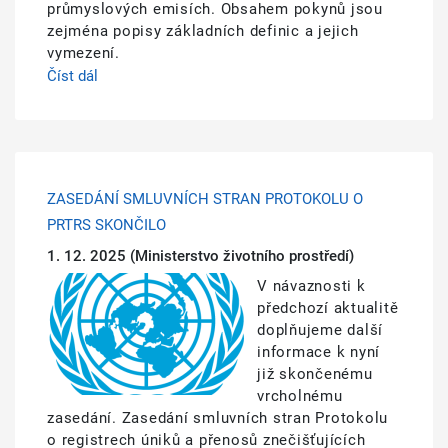
průmyslových emisích. Obsahem pokynů jsou
zejména popisy základních definic a jejich
vymezení.
Číst dál
ZASEDÁNÍ SMLUVNÍCH STRAN PROTOKOLU O
PRTRS SKONČILO
1. 12. 2025
(Ministerstvo životního prostředí)
Obrázek
V návaznosti k
předchozí aktualitě
doplňujeme další
informace k nyní
již skončenému
vrcholnému
zasedání. Zasedání smluvních stran Protokolu
o registrech úniků a přenosů znečišťujících