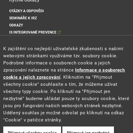
OTÁZKY A ODPOVĚDI
SEMINÁŘE K IRZ
ODKAZY
IS INTEGROVANÉ PREVENCE
Sociální sítě MŽP
K zajištění co nejlepší uživatelské zkušenosti s našimi
webovými stránkami využíváme tzv. soubory cookie.
Podrobné informace o souborech cookie a jejich
zpracování naleznete na stránce
Informace o souborech
Sociální sítě Cenia
cookie a jejich zpracování
. Kliknutím na "Přijmout
všechny cookie" souhlasíte s tím, že můžeme užívat
všechny typy cookie. Po kliknutí na "Přijmout jen
nezbytné" budeme ukládat pouze ty soubory cookie, které
jsou pro fungování našich webových stránek nezbytné.
Udělený souhlas je možné odvolat po kliknutí na odkaz
"Cookie" v patičce stránky.
2021 ©
Ministerstvo životního prostředí
a
CENIA