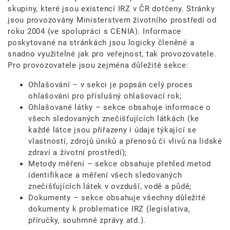
skupiny, které jsou existencí IRZ v ČR dotčeny. Stránky
jsou provozovány Ministerstvem životního prostředí od
roku 2004 (ve spolupráci s CENIA). Informace
poskytované na stránkách jsou logicky členěné a
snadno využitelné jak pro veřejnost, tak provozovatele.
Pro provozovatele jsou zejména důležité sekce:
Ohlašování – v sekci je popsán celý proces
ohlašování pro příslušný ohlašovací rok;
Ohlašované látky – sekce obsahuje informace o
všech sledovaných znečišťujících látkách (ke
každé látce jsou přiřazeny i údaje týkající se
vlastností, zdrojů úniků a přenosů či vlivů na lidské
zdraví a životní prostředí);
Metody měření – sekce obsahuje přehled metod
identifikace a měření všech sledovaných
znečišťujících látek v ovzduší, vodě a půdě;
Dokumenty – sekce obsahuje všechny důležité
dokumenty k problematice IRZ (legislativa,
příručky, souhrnné zprávy atd.).