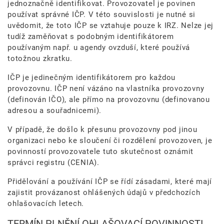
jednoznačně identifikovat. Provozovatel je povinen
používat správné IČP. V této souvislosti je nutné si
uvědomit, že toto IČP se vztahuje pouze k IRZ. Nelze jej
tudíž zaměňovat s podobným identifikátorem
používaným např. u agendy ovzduší, které používá
totožnou zkratku.
IČP je jedinečným identifikátorem pro každou
provozovnu. IČP není vázáno na vlastníka provozovny
(definován IČO), ale přímo na provozovnu (definovanou
adresou a souřadnicemi).
V případě, že došlo k přesunu provozovny pod jinou
organizaci nebo ke sloučení či rozdělení provozoven, je
povinností provozovatele tuto skutečnost oznámit
správci registru (CENIA).
Přidělování a používání IČP se řídí zásadami, které mají
zajistit provázanost ohlášených údajů v předchozích
ohlašovacích letech.
TERMÍN PLNĚNÍ OHLAŠOVACÍ POVINNOSTI