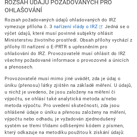
ROZSAH ÚDAJŮ POŽADOVANÝCH PRO
OHLAŠOVÁNÍ
Rozsah požadovaných údajů ohlašovaných do IRZ
vymezuje příloha č. 3
nařízení vlády o IRZ
Jedná se o
výčet údajů, které musí povinné subjekty ohlásit
Ministerstvu životního prostředí. Obsah přílohy vychází z
přílohy III nařízení o E-PRTR s upřesněním pro
ohlašování do IRZ. Provozovatelé musí ohlásit do IRZ
všechny požadované informace o provozovně a únicích
a přenosech.
Provozovatelé musí mimo jiné uvádět, zda je údaj o
úniku (přenosu) látky zjištěn na základě měření. U údajů,
u nichž je uvedeno, že jsou založeny na měření či
výpočtu, se ohlásí také analytická metoda a/nebo
metoda výpočtu. Pro uvedení skutečnosti, zda jsou
ohlášené údaje o úniku a přenosu založeny na měření,
výpočtu nebo odhadu, je vyžadován zjednodušený
systém se třemi třídami odlišenými kódem z písmen,
který odkazuje na metodiku použitou k získání údajů: