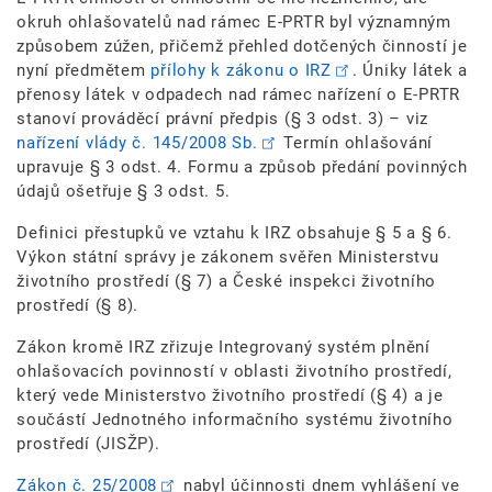
okruh ohlašovatelů nad rámec E-PRTR byl významným
způsobem zúžen, přičemž přehled dotčených činností je
nyní předmětem
přílohy k zákonu o IRZ
. Úniky látek a
přenosy látek v odpadech nad rámec nařízení o E-PRTR
stanoví prováděcí právní předpis (§ 3 odst. 3) – viz
nařízení vlády č. 145/2008 Sb.
Termín ohlašování
upravuje § 3 odst. 4. Formu a způsob předání povinných
údajů ošetřuje § 3 odst. 5.
Definici přestupků ve vztahu k IRZ obsahuje § 5 a § 6.
Výkon státní správy je zákonem svěřen Ministerstvu
životního prostředí (§ 7) a České inspekci životního
prostředí (§ 8).
Zákon kromě IRZ zřizuje Integrovaný systém plnění
ohlašovacích povinností v oblasti životního prostředí,
který vede Ministerstvo životního prostředí (§ 4) a je
součástí Jednotného informačního systému životního
prostředí (JISŽP).
Zákon č. 25/2008
nabyl účinnosti dnem vyhlášení ve