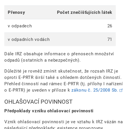
Přenosy
Počet znečišťujících látek
v odpadech
26
v odpadních vodách
71
Dále IRZ obsahuje informace o přenosech množství
odpadů (ostatních a nebezpečných).
Důležité je rovněž zmínit skutečnost, že rozsah IRZ je
oproti E-PRTR širší také s ohledem dotčených činností.
Přehled činností nad rámec E-PRTR (tj. přílohy I nařízení
o E-PRTR) je uveden v příloze k
zákonu č. 25/2008 Sb.
OHLAŠOVACÍ POVINNOST
Předpoklady vzniku ohlašovací povinnosti
Vznik ohlašovací povinnosti je ve vztahu k IRZ vázán na
následující předpoklady: existence provozovny,