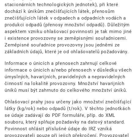
stacionárních technologických jednotek), při které
dochází k únikům znečišťujících látek, přenosům
znečišťujících látek v odpadech a odpadních vodách a
produkci odpadů (přenosy množství odpadů). Důležitým
aspektem vzniku ohlašovací povinnosti je tak mimo jiné
i existence provozovny se zeměpisnými souřadnicemi.
Zeměpisné souřadnice provozovny jsou jedněmi ze
základních údajů, které je od ohlašovatelů požadovány.
Informace o únicích a přenosech zahrnují celkové
informace o únicích a/nebo přenosech v důsledku všech
úmyslných, havarijních, pravidelných a nepravidelných
činností na lokalitě provozovny. Množství havarijních
úniků musí být zahrnuto do celkového množství úniků.
Ohlašovací prahy jsou určeny jako množství znečišťující
látky (kg/rok) nebo odpadů (t/rok). V těchto jednotkách
se údaje zadávají do PDF formuláře, příp. do XML
souboru, který splňuje požadavky na datový standard.
Povinnost ohlásit příslušné údaje do IRZ vzniká
provozovateli pouze při jejich překročení. Provozovatel