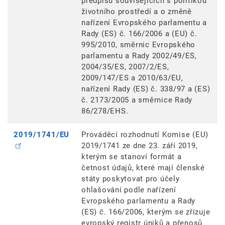
předpisů souvisejících s politikou
životního prostředí a o změně
nařízení Evropského parlamentu a
Rady (ES) č. 166/2006 a (EU) č.
995/2010, směrnic Evropského
parlamentu a Rady 2002/49/ES,
2004/35/ES, 2007/2/ES,
2009/147/ES a 2010/63/EU,
nařízení Rady (ES) č. 338/97 a (ES)
č. 2173/2005 a směrnice Rady
86/278/EHS.
2019/1741/EU
Prováděcí rozhodnutí Komise (EU)
2019/1741 ze dne 23. září 2019,
kterým se stanoví formát a
četnost údajů, které mají členské
státy poskytovat pro účely
ohlašování podle nařízení
Evropského parlamentu a Rady
(ES) č. 166/2006, kterým se zřizuje
evropský registr úniků a přenosů