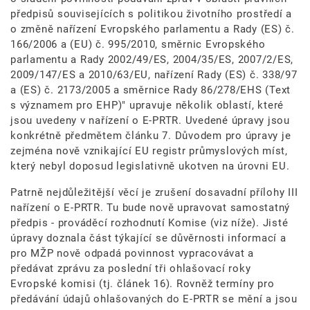
předpisů souvisejících s politikou životního prostředí a
o změně nařízení Evropského parlamentu a Rady (ES) č.
166/2006 a (EU) č. 995/2010, směrnic Evropského
parlamentu a Rady 2002/49/ES, 2004/35/ES, 2007/2/ES,
2009/147/ES a 2010/63/EU, nařízení Rady (ES) č. 338/97
a (ES) č. 2173/2005 a směrnice Rady 86/278/EHS (Text
s významem pro EHP)" upravuje několik oblastí, které
jsou uvedeny v nařízení o E-PRTR. Uvedené úpravy jsou
konkrétně předmětem článku 7. Důvodem pro úpravy je
zejména nově vznikající EU registr průmyslových míst,
který nebyl doposud legislativně ukotven na úrovni EU.
Patrně nejdůležitější věcí je zrušení dosavadní přílohy III
nařízení o E-PRTR. Tu bude nově upravovat samostatný
předpis - prováděcí rozhodnutí Komise (viz níže). Jisté
úpravy doznala část týkající se důvěrnosti informací a
pro MŽP nově odpadá povinnost vypracovávat a
předávat zprávu za poslední tři ohlašovací roky
Evropské komisi (tj. článek 16). Rovněž termíny pro
předávání údajů ohlašovaných do E-PRTR se mění a jsou