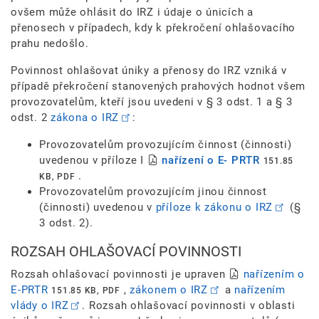
ovšem může ohlásit do IRZ i údaje o únicích a
přenosech v případech, kdy k překročení ohlašovacího
prahu nedošlo.
Povinnost ohlašovat úniky a přenosy do IRZ vzniká v
případě překročení stanovených prahových hodnot všem
provozovatelům, kteří jsou uvedeni v § 3 odst. 1 a § 3
odst. 2
zákona o IRZ
:
Provozovatelům provozujícím činnost (činnosti)
uvedenou v příloze I
nařízení o E- PRTR
151.85
.
KB, PDF
Provozovatelům provozujícím jinou činnost
(činnosti) uvedenou v
příloze k zákonu o IRZ
(§
3 odst. 2).
ROZSAH OHLAŠOVACÍ POVINNOSTI
Rozsah ohlašovací povinnosti je upraven
nařízením o
E-PRTR
,
zákonem o IRZ
a
nařízením
151.85 KB, PDF
vlády o IRZ
. Rozsah ohlašovací povinnosti v oblasti