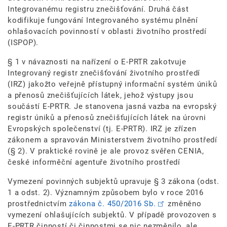
Integrovanému registru znečišťování. Druhá část
kodifikuje fungování Integrovaného systému plnění
ohlašovacích povinností v oblasti životního prostředí
(ISPOP).
§ 1 v návaznosti na nařízení o E-PRTR zakotvuje
Integrovaný registr znečišťování životního prostředí
(IRZ) jakožto veřejně přístupný informační systém úniků
a přenosů znečišťujících látek, jehož výstupy jsou
součástí E-PRTR. Je stanovena jasná vazba na evropský
registr úniků a přenosů znečišťujících látek na úrovni
Evropských společenství (tj. E-PRTR). IRZ je zřízen
zákonem a spravován Ministerstvem životního prostředí
(§ 2). V praktické rovině je ale provoz svěřen CENIA,
české informěční agentuře životního prostředí
Vymezení povinných subjektů upravuje § 3 zákona (odst.
1 a odst. 2). Významným způsobem bylo v roce 2016
prostřednictvím
zákona č. 450/2016 Sb.
změněno
vymezení ohlašujících subjektů. V případě provozoven s
E-PRTR činností či činnostmi se nic nezměnilo, ale