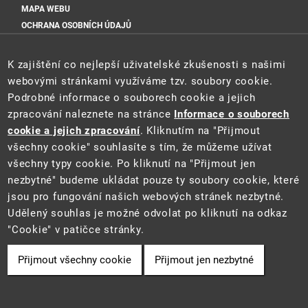
MAPA WEBU
OCHRANA OSOBNÍCH ÚDAJŮ
ZÁSADY POUŽÍVÁNÍ SOUBORŮ COOKIE
K zajištění co nejlepší uživatelské zkušenosti s našimi
Rychlé odkazy
webovými stránkami využíváme tzv. soubory cookie.
OTÁZKY A ODPOVĚDI
Podrobné informace o souborech cookie a jejich
SEMINÁŘE K IRZ
zpracování naleznete na stránce
Informace o souborech
ODKAZY
cookie a jejich zpracování
. Kliknutím na "Přijmout
IS INTEGROVANÉ PREVENCE
všechny cookie" souhlasíte s tím, že můžeme užívat
všechny typy cookie. Po kliknutí na "Přijmout jen
Sociální sítě MŽP
nezbytné" budeme ukládat pouze ty soubory cookie, které
jsou pro fungování našich webových stránek nezbytné.
Udělený souhlas je možné odvolat po kliknutí na odkaz
"Cookie" v patičce stránky.
Sociální sítě Cenia
Přijmout všechny cookie
Přijmout jen nezbytné