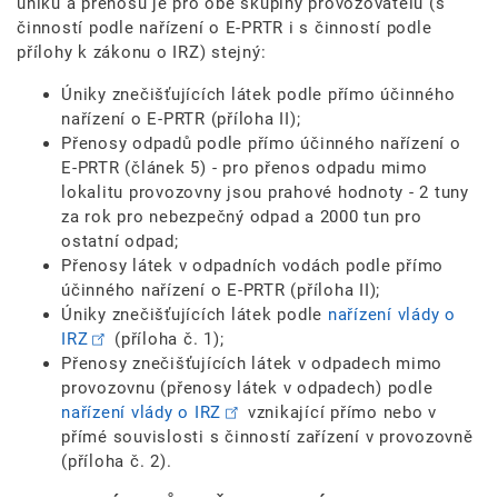
úniků a přenosů je pro obě skupiny provozovatelů (s
činností podle nařízení o E-PRTR i s činností podle
přílohy k zákonu o IRZ) stejný:
Úniky znečišťujících látek podle přímo účinného
nařízení o E-PRTR (příloha II);
Přenosy odpadů podle přímo účinného nařízení o
E-PRTR (článek 5) - pro přenos odpadu mimo
lokalitu provozovny jsou prahové hodnoty - 2 tuny
za rok pro nebezpečný odpad a 2000 tun pro
ostatní odpad;
Přenosy látek v odpadních vodách podle přímo
účinného nařízení o E-PRTR (příloha II);
Úniky znečišťujících látek podle
nařízení vlády o
IRZ
(příloha č. 1);
Přenosy znečišťujících látek v odpadech mimo
provozovnu (přenosy látek v odpadech) podle
nařízení vlády o IRZ
vznikající přímo nebo v
přímé souvislosti s činností zařízení v provozovně
(příloha č. 2).