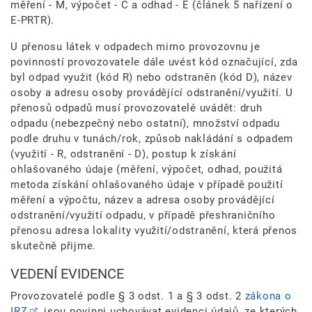
měření - M, výpočet - C a odhad - E (článek 5 nařízení o
E-PRTR).
U přenosu látek v odpadech mimo provozovnu je
povinností provozovatele dále uvést kód označující, zda
byl odpad využit (kód R) nebo odstraněn (kód D), název
osoby a adresu osoby provádějící odstranění/využití. U
přenosů odpadů musí provozovatelé uvádět: druh
odpadu (nebezpečný nebo ostatní), množství odpadu
podle druhu v tunách/rok, způsob nakládání s odpadem
(využití - R, odstranění - D), postup k získání
ohlašovaného údaje (měření, výpočet, odhad, použitá
metoda získání ohlašovaného údaje v případě použití
měření a výpočtu, název a adresa osoby provádějící
odstranění/využití odpadu, v případě přeshraničního
přenosu adresa lokality využití/odstranění, která přenos
skutečně přijme.
VEDENÍ EVIDENCE
Provozovatelé podle § 3 odst. 1 a § 3 odst. 2
zákona o
IRZ
jsou povinni uchovávat evidenci údajů, ze kterých