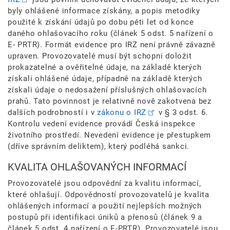
byly ohlášené informace získány, a popis metodiky
použité k získání údajů po dobu pěti let od konce
daného ohlašovacího roku (článek 5 odst. 5 nařízení o
E- PRTR). Formát evidence pro IRZ není právně závazně
upraven. Provozovatelé musí být schopni doložit
prokazatelné a ověřitelné údaje, na základě kterých
získali ohlášené údaje, případně na základě kterých
získali údaje o nedosažení příslušných ohlašovacích
prahů. Tato povinnost je relativně nově zakotvena bez
dalších podrobností i v
zákonu o IRZ
v § 3 odst. 6.
Kontrolu vedení evidence provádí Česká inspekce
životního prostředí. Nevedení evidence je přestupkem
(dříve správním deliktem), který podléhá sankci.
KVALITA OHLAŠOVANÝCH INFORMACÍ
Provozovatelé jsou odpovědní za kvalitu informací,
které ohlašují. Odpovědností provozovatelů je kvalita
ohlášených informací a použití nejlepších možných
postupů při identifikaci úniků a přenosů (článek 9 a
článek 5 odst. 4 nařízení o E-PRTR). Provozovatelé jsou