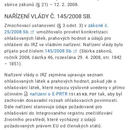
sbírce zákonů (§ 21) – 12. 2. 2008.
NAŘÍZENÍ VLÁDY Č. 145/2008 SB.
Zmocňovací ustanovení (§ 3 odst. 3) v
zákoně č.
25/2008 Sb.
umožňovalo provést konkretizaci
ohlašovaných látek, prahových hodnot a údajů pro
ohlášení do IRZ ve vládním nařízení. Nařízení vlády bylo
přijato pod číslem
145/2008 Sb.
(Sbírka zákonů,
ročník 2008, částka 46, rozeslána 29. 4. 2008, str. 1842
– 1851).
Nařízení vlády o IRZ zejména upravuje seznam
ohlašovaných látek a prahových hodnot, pokud jde o
ohlašování látek, které nejsou výslovně uvedeny v přímo
účinném
nařízení o E-PRTR
tak, aby byl
151.85 KB, PDF
zachován dosavadní rozsah ohlašovacích povinnosti.
Dále nařízení stanovuje údaje požadované pro
ohlašování do Integrovaného registru znečišťování
životního prostředí, které vycházejí z údajů
požadovaných právem EU od členských států.