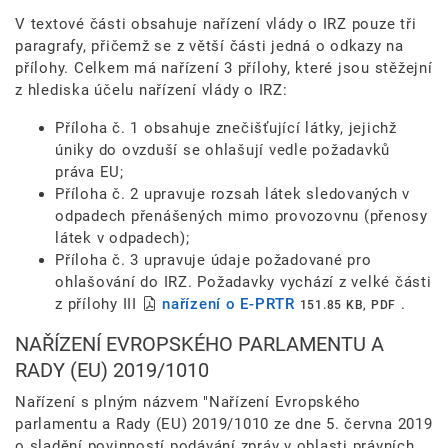
V textové části obsahuje nařízení vlády o IRZ pouze tři
paragrafy, přičemž se z větší části jedná o odkazy na
přílohy. Celkem má nařízení 3 přílohy, které jsou stěžejní
z hlediska účelu nařízení vlády o IRZ:
Příloha č. 1 obsahuje znečišťující látky, jejichž
úniky do ovzduší se ohlašují vedle požadavků
práva EU;
Příloha č. 2 upravuje rozsah látek sledovaných v
odpadech přenášených mimo provozovnu (přenosy
látek v odpadech);
Příloha č. 3 upravuje údaje požadované pro
ohlašování do IRZ. Požadavky vychází z velké části
z přílohy III
nařízení o E-PRTR
.
151.85 KB, PDF
NAŘÍZENÍ EVROPSKÉHO PARLAMENTU A
RADY (EU) 2019/1010
Nařízení s plným názvem "Nařízení Evropského
parlamentu a Rady (EU) 2019/1010 ze dne 5. června 2019
o sladění povinností podávání zpráv v oblasti právních