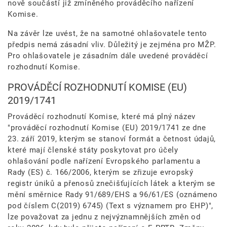
nově součástí již zmíněného prováděcího nařízení
Komise.
Na závěr lze uvést, že na samotné ohlašovatele tento
předpis nemá zásadní vliv. Důležitý je zejména pro MŽP.
Pro ohlašovatele je zásadním dále uvedené prováděcí
rozhodnutí Komise.
PROVÁDĚCÍ ROZHODNUTÍ KOMISE (EU)
2019/1741
Prováděcí rozhodnutí Komise, které má plný název
"prováděcí rozhodnutí Komise (EU) 2019/1741 ze dne
23. září 2019, kterým se stanoví formát a četnost údajů,
které mají členské státy poskytovat pro účely
ohlašování podle nařízení Evropského parlamentu a
Rady (ES) č. 166/2006, kterým se zřizuje evropský
registr úniků a přenosů znečišťujících látek a kterým se
mění směrnice Rady 91/689/EHS a 96/61/ES (oznámeno
pod číslem C(2019) 6745) (Text s významem pro EHP)",
lze považovat za jednu z nejvýznamnějších změn od