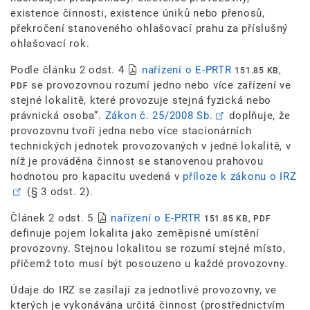
existence činnosti, existence úniků nebo přenosů,
překročení stanoveného ohlašovací prahu za příslušný
ohlašovací rok.
Podle článku 2 odst. 4
nařízení o E-PRTR
151.85 KB,
se provozovnou rozumí jedno nebo více zařízení ve
PDF
stejné lokalitě, které provozuje stejná fyzická nebo
právnická osoba”.
Zákon č. 25/2008 Sb.
doplňuje, že
provozovnu tvoří jedna nebo více stacionárních
technických jednotek provozovaných v jedné lokalitě, v
níž je prováděna činnost se stanovenou prahovou
hodnotou pro kapacitu uvedená v
příloze k zákonu o IRZ
(§ 3 odst. 2).
Článek 2 odst. 5
nařízení o E-PRTR
151.85 KB, PDF
definuje pojem lokalita jako zeměpisné umístění
provozovny. Stejnou lokalitou se rozumí stejné místo,
přičemž toto musí být posouzeno u každé provozovny.
Údaje do IRZ se zasílají za jednotlivé provozovny, ve
kterých je vykonávána určitá činnost (prostřednictvím