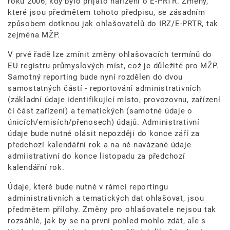
roku 2006, kdy bylo přijato nařízení o E-PRTR. Změny,
které jsou předmětem tohoto předpisu, se zásadním
způsobem dotknou jak ohlašovatelů do IRZ/E-PRTR, tak
zejména MŽP.
V prvé řadě lze zmínit změny ohlašovacích termínů do
EU registru průmyslových míst, což je důležité pro MŽP.
Samotný reporting bude nyní rozdělen do dvou
samostatných částí - reportování administrativních
(základní údaje identifikující místo, provozovnu, zařízení
či část zařízení) a tematických (samotné údaje o
únicích/emisích/přenosech) údajů. Administrativní
údaje bude nutné olásit nepozději do konce září za
předchozí kalendářní rok a na ně navázané údaje
admiistrativní do konce listopadu za předchozí
kalendářní rok.
Údaje, které bude nutné v rámci reportingu
administrativních a tematických dat ohlašovat, jsou
předmětem přílohy. Změny pro ohlašovatele nejsou tak
rozsáhlé, jak by se na první pohled mohlo zdát, ale s