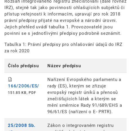
Rozsah integrovaného registru znečišťování (dále rovněž
IRZ), stejně tak jako povinnosti ohlašujících subjektů či
přístup veřejnosti k informacím, upravují pro rok 2018
právní předpisy přijaté na evropské a národní úrovni.
Jejich přehled uvádí tabulka 1. Provozovatelé jsou
povinni se s jednotlivými předpisy podrobně seznámit.
Tabulka 1: Právní předpisy pro ohlašování údajů do IRZ
za rok 2020
Číslo předpisu
Název předpisu
Nařízení Evropského parlamentu a
166/2006/ES/
rady (ES), kterým se zřizuje
evropský registr úniků a přenosů
151.85 KB, PDF
znečišťujících látek a kterým se
mění směrnice Rady 91/689/EHS a
96/61/ES (nařízení o E- PRTR).
25/2008 Sb.
Zákon o integrovaném registru