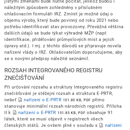
jistými změnami bude nutné počítat, jelikož budou i
náležitým způsobem zohledněny v příslušném
ohlašovacím formuláři IRZ. Zmínit je možné údaj o
objemu výroby, který bude povinný od roku 2021 nebo
potřebu identifikovat stav provozovny. Převážná většina
dalších údajů se bude týkat výhradně MŽP (např.
identifikace, přidělování průmyslových míst a jejich
úpravy atd.). I mj. z těchto důvodů se připravuje novela
nařízení vlády o IRZ. Ohlašovatelům doporučujeme, aby
se s novými předpisy náležitě seznámil.
ROZSAH INTEGROVANÉHO REGISTRU
ZNEČIŠŤOVÁNÍ
Při určování rozsahu a struktury Integrovaného registru
znečišťování je stěžejní rozsah a struktura E-PRTR,
neboť
nařízení o E-PRTR
přímo
151.85 KB, PDF
stanovuje minimální rozsah národních registrů. Příloha
II k
nařízení o E-PRTR
obsahuje 91
151.85 KB, PDF
látek, které se musí objevit v registrech všech
členských států. Je ovšem plně v souladu s
nařízení