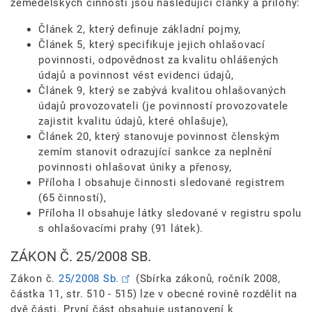
zemědělských činností jsou následující články a přílohy:
Článek 2, který definuje základní pojmy,
Článek 5, který specifikuje jejich ohlašovací
povinnosti, odpovědnost za kvalitu ohlášených
údajů a povinnost vést evidenci údajů,
Článek 9, který se zabývá kvalitou ohlašovaných
údajů provozovateli (je povinností provozovatele
zajistit kvalitu údajů, které ohlašuje),
Článek 20, který stanovuje povinnost členským
zemím stanovit odrazující sankce za neplnění
povinnosti ohlašovat úniky a přenosy,
Příloha I obsahuje činnosti sledované registrem
(65 činností),
Příloha II obsahuje látky sledované v registru spolu
s ohlašovacími prahy (91 látek).
ZÁKON Č. 25/2008 SB.
Zákon č.
25/2008 Sb.
(Sbírka zákonů, ročník 2008,
částka 11, str. 510 - 515) lze v obecné rovině rozdělit na
dvě části. První část obsahuje ustanovení k