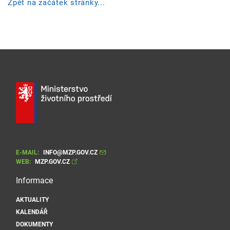
Zpět na začátek stránky...
E-MAIL:
INFO@MZP.GOV.CZ
WEB:
MZP.GOV.CZ
Informace
AKTUALITY
KALENDÁŘ
DOKUMENTY