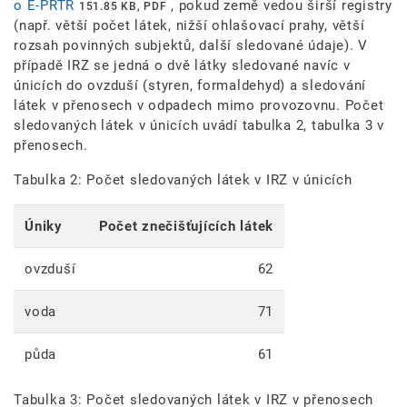
o E-PRTR
, pokud země vedou širší registry
151.85 KB, PDF
(např. větší počet látek, nižší ohlašovací prahy, větší
rozsah povinných subjektů, další sledované údaje). V
případě IRZ se jedná o dvě látky sledované navíc v
únicích do ovzduší (styren, formaldehyd) a sledování
látek v přenosech v odpadech mimo provozovnu. Počet
sledovaných látek v únicích uvádí tabulka 2, tabulka 3 v
přenosech.
Tabulka 2: Počet sledovaných látek v IRZ v únicích
Úniky
Počet znečišťujících látek
ovzduší
62
voda
71
půda
61
Tabulka 3: Počet sledovaných látek v IRZ v přenosech