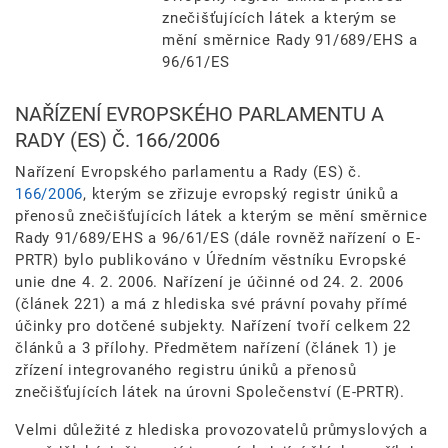
znečišťujících látek a kterým se
mění směrnice Rady 91/689/EHS a
96/61/ES
NAŘÍZENÍ EVROPSKÉHO PARLAMENTU A
RADY (ES) Č. 166/2006
Nařízení Evropského parlamentu a Rady (ES) č.
166/2006
, kterým se zřizuje evropský registr úniků a
přenosů znečišťujících látek a kterým se mění směrnice
Rady 91/689/EHS a 96/61/ES (dále rovněž nařízení o E-
PRTR) bylo publikováno v Úředním věstníku Evropské
unie dne 4. 2. 2006. Nařízení je účinné od 24. 2. 2006
(článek 221) a má z hlediska své právní povahy přímé
účinky pro dotčené subjekty. Nařízení tvoří celkem 22
článků a 3 přílohy. Předmětem nařízení (článek 1) je
zřízení integrovaného registru úniků a přenosů
znečišťujících látek na úrovni Společenství (E-PRTR).
Velmi důležité z hlediska provozovatelů průmyslových a