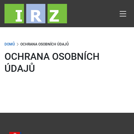
Přejít
k
hlavnímu
obsahu
DOMŮ
OCHRANA OSOBNÍCH ÚDAJŮ
OCHRANA OSOBNÍCH
ÚDAJŮ