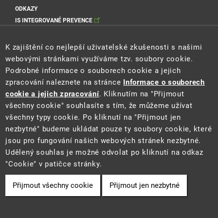
ODKAZY
IS INTEGROVANÉ PREVENCE
Sociální sítě MŽP
K zajištění co nejlepší uživatelské zkušenosti s našimi
webovými stránkami využíváme tzv. soubory cookie.
Podrobné informace o souborech cookie a jejich
zpracování naleznete na stránce
Informace o souborech
Sociální sítě Cenia
cookie a jejich zpracování
. Kliknutím na "Přijmout
všechny cookie" souhlasíte s tím, že můžeme užívat
všechny typy cookie. Po kliknutí na "Přijmout jen
nezbytné" budeme ukládat pouze ty soubory cookie, které
jsou pro fungování našich webových stránek nezbytné.
Udělený souhlas je možné odvolat po kliknutí na odkaz
"Cookie" v patičce stránky.
2021 ©
Ministerstvo životního prostředí
a
CENIA
Přijmout všechny cookie
Přijmout jen nezbytné
Cookie