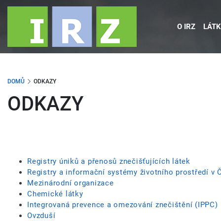
Přejít
k
O IRZ
LÁTK
hlavnímu
obsahu
DOMŮ
ODKAZY
ODKAZY
Registry úniků a přenosů znečišťujících látek
Registry a informační systémy životního prostředí v 
Mezinárodní organizace
Chemické látky
Integrovaná prevence a omezování znečištění (IPPC)
Ovzduší