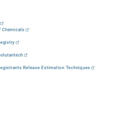
f Chemicals
egistry
polutantech
Registrants Release Estimation Techniques