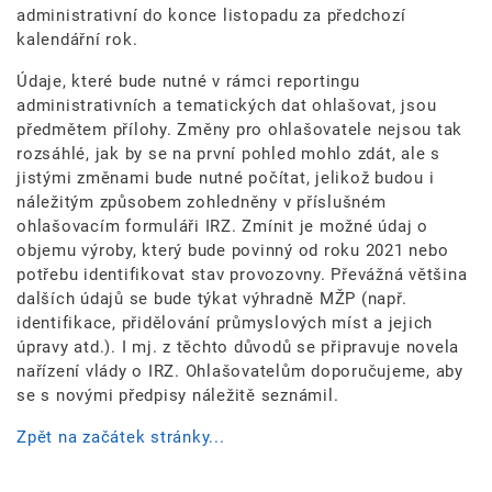
administrativní do konce listopadu za předchozí
kalendářní rok.
Údaje, které bude nutné v rámci reportingu
administrativních a tematických dat ohlašovat, jsou
předmětem přílohy. Změny pro ohlašovatele nejsou tak
rozsáhlé, jak by se na první pohled mohlo zdát, ale s
jistými změnami bude nutné počítat, jelikož budou i
náležitým způsobem zohledněny v příslušném
ohlašovacím formuláři IRZ. Zmínit je možné údaj o
objemu výroby, který bude povinný od roku 2021 nebo
potřebu identifikovat stav provozovny. Převážná většina
dalších údajů se bude týkat výhradně MŽP (např.
identifikace, přidělování průmyslových míst a jejich
úpravy atd.). I mj. z těchto důvodů se připravuje novela
nařízení vlády o IRZ. Ohlašovatelům doporučujeme, aby
se s novými předpisy náležitě seznámil.
Zpět na začátek stránky...