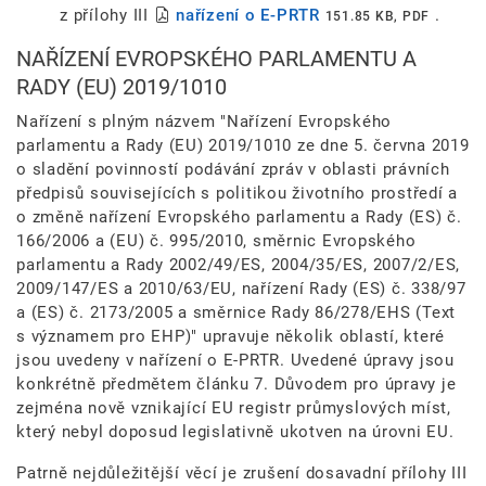
z přílohy III
nařízení o E-PRTR
.
151.85 KB, PDF
NAŘÍZENÍ EVROPSKÉHO PARLAMENTU A
RADY (EU) 2019/1010
Nařízení s plným názvem "Nařízení Evropského
parlamentu a Rady (EU) 2019/1010 ze dne 5. června 2019
o sladění povinností podávání zpráv v oblasti právních
předpisů souvisejících s politikou životního prostředí a
o změně nařízení Evropského parlamentu a Rady (ES) č.
166/2006 a (EU) č. 995/2010, směrnic Evropského
parlamentu a Rady 2002/49/ES, 2004/35/ES, 2007/2/ES,
2009/147/ES a 2010/63/EU, nařízení Rady (ES) č. 338/97
a (ES) č. 2173/2005 a směrnice Rady 86/278/EHS (Text
s významem pro EHP)" upravuje několik oblastí, které
jsou uvedeny v nařízení o E-PRTR. Uvedené úpravy jsou
konkrétně předmětem článku 7. Důvodem pro úpravy je
zejména nově vznikající EU registr průmyslových míst,
který nebyl doposud legislativně ukotven na úrovni EU.
Patrně nejdůležitější věcí je zrušení dosavadní přílohy III