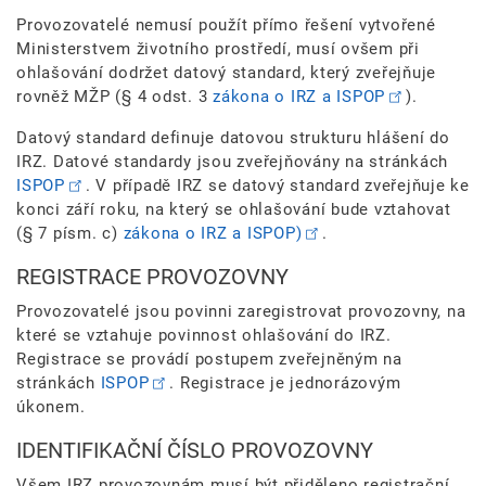
Provozovatelé nemusí použít přímo řešení vytvořené
Ministerstvem životního prostředí, musí ovšem při
ohlašování dodržet datový standard, který zveřejňuje
rovněž MŽP (§ 4 odst. 3
zákona o IRZ a ISPOP
).
Datový standard definuje datovou strukturu hlášení do
IRZ. Datové standardy jsou zveřejňovány na stránkách
ISPOP
. V případě IRZ se datový standard zveřejňuje ke
konci září roku, na který se ohlašování bude vztahovat
(§ 7 písm. c)
zákona o IRZ a ISPOP)
.
REGISTRACE PROVOZOVNY
Provozovatelé jsou povinni zaregistrovat provozovny, na
které se vztahuje povinnost ohlašování do IRZ.
Registrace se provádí postupem zveřejněným na
stránkách
ISPOP
. Registrace je jednorázovým
úkonem.
IDENTIFIKAČNÍ ČÍSLO PROVOZOVNY
Všem IRZ provozovnám musí být přiděleno registrační