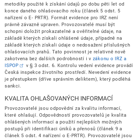
metodiky použité k získání údajů po dobu pěti let od
konce daného ohlašovacího roku (článek 5 odst. 5
nařízení o E- PRTR). Formát evidence pro IRZ není
právně závazně upraven. Provozovatelé musí být
schopni doložit prokazatelné a ověřitelné údaje, na
základě kterých získali ohlášené údaje, případně na
základě kterých získali údaje o nedosažení příslušných
ohlašovacích prahů. Tato povinnost je relativně nově
zakotvena bez dalších podrobností i v
zákonu o IRZ a
ISPOP
v § 3 odst. 6. Kontrolu vedení evidence provádí
Česká inspekce životního prostředí. Nevedení evidence
je přestupkem (dříve správním deliktem), který podléhá
sankci.
KVALITA OHLAŠOVANÝCH INFORMACÍ
Provozovatelé jsou odpovědní za kvalitu informací,
které ohlašují. Odpovědností provozovatelů je kvalita
ohlášených informací a použití nejlepších možných
postupů při identifikaci úniků a přenosů (článek 9 a
článek 5 odst. 4 nařízení o E-PRTR). Provozovatelé jsou