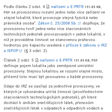
Podle článku 2 odst. 4
nařízení o E-PRTR
151.85 KB,
se provozovnou rozumí jedno nebo více zařízení ve
PDF
stejné lokalitě, které provozuje stejná fyzická nebo
právnická osoba”.
Zákon č. 25/2008 Sb.
doplňuje, že
provozovnu tvoří jedna nebo více stacionárních
technických jednotek provozovaných v jedné lokalitě, v
níž je prováděna činnost se stanovenou prahovou
hodnotou pro kapacitu uvedená v
příloze k zákonu o IRZ
a ISPOP
(§ 3 odst. 2).
Článek 2 odst. 5
nařízení o E-PRTR
151.85 KB, PDF
definuje pojem lokalita jako zeměpisné umístění
provozovny. Stejnou lokalitou se rozumí stejné místo,
přičemž toto musí být posouzeno u každé provozovny.
Údaje do IRZ se zasílají za jednotlivé provozovny, ve
kterých je vykonávána určitá činnost (prostřednictvím
stacionárních technologických jednotek), při které
dochází k únikům znečišťujících látek, přenosům
znečišťujících látek v odpadech a odpadních vodách a