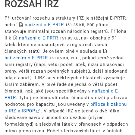
ROZSAH IRZ
Při určování rozsahu a struktury IRZ je stěžejní E-PRTR,
neboť
nařízení o E-PRTR
přímo
151.85 KB, PDF
stanovuje minimální rozsah národních registrů. Příloha
II k
nařízení o E-PRTR
obsahuje 91
151.85 KB, PDF
látek, které se musí objevit v registrech všech
členských států. Je ovšem plně v souladu s
nařízením o E-PRTR
, pokud země vedou
151.85 KB, PDF
širší registry (např. větší počet látek, nižší ohlašovací
prahy, větší rozsah povinných subjektů, další sledované
údaje apod.). I IRZ se v některých oblastech vyznačuje
širším záběrem. V prvé řadě se jedná o větší počet
činností, než jaké jsou specifikovány v
nařízení o E-
PRTR
. Tyto jiné činnosti nebo činnosti s nižší prahovou
hodnotou pro kapacitu jsou uvedeny v
příloze k zákonu
o IRZ a ISPOP
. V případě IRZ se jedná o dvě látky
sledované navíc v únicích do ovzduší (styren,
formaldehyd) a sledování látek v přenosech v odpadech
mimo provozovnu. Počet sledovaných látek v únicích