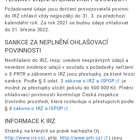
Požadované údaje jsou dotčení provozovatelé povinni
do IRZ ohlásit vždy nejpozději do 31. 3. za předchozí
kalendářní rok. Za rok 2021 se budou údaje ohlašovat
do 31. března 2022.
SANKCE ZA NEPLNĚNÍ OHLAŠOVACÍ
POVINNOSTI
Neohlášení do IRZ, resp. uvedení nesprávných údajů a
nevedení evidence údajů v souladu s požadavky nařízení
o E-PRTR a zákonem o IRZ jsou přestupky, za které hrozí
sankce. Podle § 5 odst. 3
zákona o IRZ a ISPOP
je
možné za přestupky uložit pokutu do 500 000 Kč. Plnění
ohlašovací povinnosti kontroluje Česká inspekce
životního prostředí, která rozhoduje o přestupcích podle
§ 6
zákona o IRZ a ISPOP
.
INFORMACE K IRZ
Stránky, na kterých se právě nacházíte (tj.
http://www.irz.cz/
, příp.
http://www.prtr.cz/
) jsou