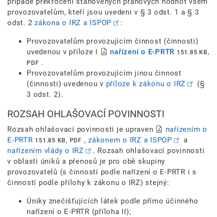
případě překročení stanovených prahových hodnot všem
provozovatelům, kteří jsou uvedeni v § 3 odst. 1 a § 3
odst. 2
zákona o IRZ a ISPOP
:
Provozovatelům provozujícím činnost (činnosti)
uvedenou v příloze I
nařízení o E-PRTR
151.85 KB,
.
PDF
Provozovatelům provozujícím jinou činnost
(činnosti) uvedenou v
příloze k zákonu o IRZ
(§
3 odst. 2).
ROZSAH OHLAŠOVACÍ POVINNOSTI
Rozsah ohlašovací povinnosti je upraven
nařízením o
E-PRTR
,
zákonem o IRZ a ISPOP
a
151.85 KB, PDF
nařízením vlády o IRZ
. Rozsah ohlašovací povinnosti
v oblasti úniků a přenosů je pro obě skupiny
provozovatelů (s činností podle nařízení o E-PRTR i s
činností podle přílohy k zákonu o IRZ) stejný:
Úniky znečišťujících látek podle přímo účinného
nařízení o E-PRTR (příloha II);