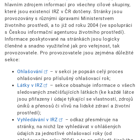
hlavním zdrojem informací pro všechny cílové skupiny,
které jsou existencí IRZ v ČR dotčeny. Stránky jsou
provozovány s různými úpravami Ministerstvem
životního prostředí, a to již od roku 2004 (ve spolupráci
s Českou informační agenturou životního prostředí).
Informace poskytované na stránkách jsou logicky
členěné a snadno využitelné jak pro veřejnost, tak
provozovatele. Pro provozovatele jsou zejména důležité
sekce:
Ohlašování
– v sekci je popsán celý proces
ohlašování pro příslušný ohlašovací rok;
Látky v IRZ
– sekce obsahuje informace o všech
sledovaných znečišťujících látkách (ke každé látce
jsou přiřazeny i údaje týkající se vlastností, zdrojů
úniků a přenosů či vlivů na lidské zdraví a životní
prostředí);
Vyhledávání v IRZ
– odkaz přesměruje na
stránky, na nichž lze vyhledávat v ohlášených
údajích za jednotlivé ohlašovací roky (od