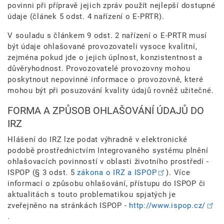
povinni při přípravě jejich zpráv použít nejlepší dostupné
údaje (článek 5 odst. 4 nařízení o E-PRTR).
V souladu s článkem 9 odst. 2 nařízení o E-PRTR musí
být údaje ohlašované provozovateli vysoce kvalitní,
zejména pokud jde o jejich úplnost, konzistentnost a
důvěryhodnost. Provozovatelé provozovny mohou
poskytnout nepovinné informace o provozovně, které
mohou být při posuzování kvality údajů rovněž užitečné.
FORMA A ZPŮSOB OHLAŠOVÁNÍ ÚDAJŮ DO
IRZ
Hlášení do IRZ lze podat výhradně v elektronické
podobě prostřednictvím Integrovaného systému plnění
ohlašovacích povinností v oblasti životního prostředí -
ISPOP (§ 3 odst. 5
zákona o IRZ a ISPOP
). Více
informací o způsobu ohlašování, přístupu do ISPOP či
aktualitách s touto problematikou spjatých je
zveřejněno na stránkách ISPOP -
http://www.ispop.cz/
.