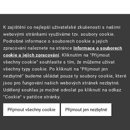
K zajištění co nejlepší uživatelské zkušenosti s našimi
webovými stránkami využíváme tzv. soubory cookie.
Podrobné informace o souborech cookie a jejich
zpracování naleznete na stránce
Informace o souborech
cookie a jejich zpracování
. Kliknutím na "Přijmout
všechny cookie" souhlasíte s tím, že můžeme užívat
všechny typy cookie. Po kliknutí na "Přijmout jen
nezbytné" budeme ukládat pouze ty soubory cookie, které
E-MAIL:
INFO@MZP.GOV.CZ
jsou pro fungování našich webových stránek nezbytné.
WEB:
MZP.GOV.CZ
Udělený souhlas je možné odvolat po kliknutí na odkaz
Informace
"Cookie" v patičce stránky.
AKTUALITY
Přijmout všechny cookie
Přijmout jen nezbytné
KALENDÁŘ
DOKUMENTY
MAPA WEBU