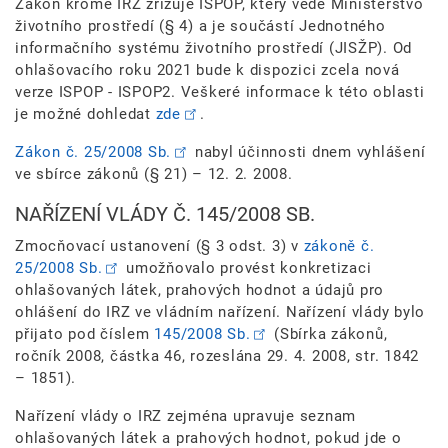
Zákon kromě IRZ zřizuje ISPOP, který vede Ministerstvo
životního prostředí (§ 4) a je součástí Jednotného
informačního systému životního prostředí (JISŽP). Od
ohlašovacího roku 2021 bude k dispozici zcela nová
verze ISPOP - ISPOP2. Veškeré informace k této oblasti
je možné dohledat
zde
.
Zákon č. 25/2008 Sb.
nabyl účinnosti dnem vyhlášení
ve sbírce zákonů (§ 21) – 12. 2. 2008.
NAŘÍZENÍ VLÁDY Č. 145/2008 SB.
Zmocňovací ustanovení (§ 3 odst. 3) v
zákoně č.
25/2008 Sb.
umožňovalo provést konkretizaci
ohlašovaných látek, prahových hodnot a údajů pro
ohlášení do IRZ ve vládním nařízení. Nařízení vlády bylo
přijato pod číslem
145/2008 Sb.
(Sbírka zákonů,
ročník 2008, částka 46, rozeslána 29. 4. 2008, str. 1842
– 1851).
Nařízení vlády o IRZ zejména upravuje seznam
ohlašovaných látek a prahových hodnot, pokud jde o