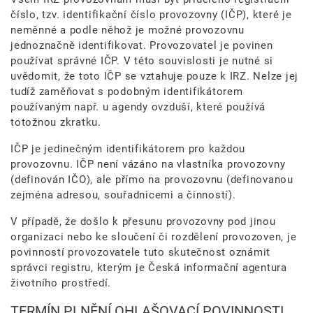
číslo, tzv. identifikační číslo provozovny (IČP), které je
neměnné a podle něhož je možné provozovnu
jednoznačně identifikovat. Provozovatel je povinen
používat správné IČP. V této souvislosti je nutné si
uvědomit, že toto IČP se vztahuje pouze k IRZ. Nelze jej
tudíž zaměňovat s podobným identifikátorem
používaným např. u agendy ovzduší, které používá
totožnou zkratku.
IČP je jedinečným identifikátorem pro každou
provozovnu. IČP není vázáno na vlastníka provozovny
(definován IČO), ale přímo na provozovnu (definovanou
zejména adresou, souřadnicemi a činností).
V případě, že došlo k přesunu provozovny pod jinou
organizaci nebo ke sloučení či rozdělení provozoven, je
povinností provozovatele tuto skutečnost oznámit
správci registru, kterým je Česká informační agentura
životního prostředí.
TERMÍN PLNĚNÍ OHLAŠOVACÍ POVINNOSTI