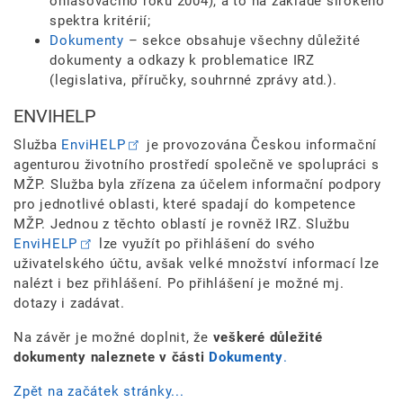
ohlašovacího roku 2004), a to na základě širokého
spektra kritérií;
Dokumenty
– sekce obsahuje všechny důležité
dokumenty a odkazy k problematice IRZ
(legislativa, příručky, souhrnné zprávy atd.).
ENVIHELP
Služba
EnviHELP
je provozována Českou informační
agenturou životního prostředí společně ve spolupráci s
MŽP. Služba byla zřízena za účelem informační podpory
pro jednotlivé oblasti, které spadají do kompetence
MŽP. Jednou z těchto oblastí je rovněž IRZ. Službu
EnviHELP
lze využít po přihlášení do svého
uživatelského účtu, avšak velké množství informací lze
nalézt i bez přihlášení. Po přihlášení je možné mj.
dotazy i zadávat.
Na závěr je možné doplnit, že
veškeré důležité
dokumenty naleznete v části
Dokumenty
.
Zpět na začátek stránky...