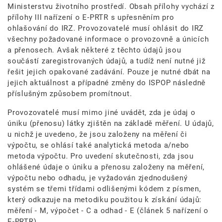
Ministerstvu životního prostředí. Obsah přílohy vychází z
přílohy III nařízení o E-PRTR s upřesněním pro
ohlašování do IRZ. Provozovatelé musí ohlásit do IRZ
všechny požadované informace o provozovně a únicích
a přenosech. Avšak některé z těchto údajů jsou
součástí zaregistrovaných údajů, a tudíž není nutné již
řešit jejich opakované zadávání. Pouze je nutné dbát na
jejich aktuálnost a případné změny do ISPOP následně
příslušným způsobem promítnout.
Provozovatelé musí mimo jiné uvádět, zda je údaj o
úniku (přenosu) látky zjištěn na základě měření. U údajů,
u nichž je uvedeno, že jsou založeny na měření či
výpočtu, se ohlásí také analytická metoda a/nebo
metoda výpočtu. Pro uvedení skutečnosti, zda jsou
ohlášené údaje o úniku a přenosu založeny na měření,
výpočtu nebo odhadu, je vyžadován zjednodušený
systém se třemi třídami odlišenými kódem z písmen,
který odkazuje na metodiku použitou k získání údajů:
měření - M, výpočet - C a odhad - E (článek 5 nařízení o
E-PRTR).