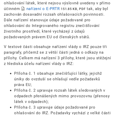
ohlašování látek, které nejsou výslovně uvedeny v přímo
účinném
nařízení o E-PRTR
tak, aby byl
151.85 KB, PDF
zachován dosavadní rozsah ohlašovacích povinnosti.
Dále nařízení stanovuje údaje požadované pro
ohlašování do Integrovaného registru znečišťování
životního prostředí, které vycházejí z údajů
požadovaných právem EU od členských států.
V textové části obsahuje nařízení vlády o IRZ pouze tři
paragrafy, přičemž se z větší části jedná o odkazy na
přílohy. Celkem má nařízení 3 přílohy, které jsou stěžejní
z hlediska účelu nařízení vlády o IRZ:
Příloha č. 1 obsahuje znečišťující látky, jejichž
úniky do ovzduší se ohlašují vedle požadavků
práva EU;
Příloha č. 2 upravuje rozsah látek sledovaných v
odpadech přenášených mimo provozovnu (přenosy
látek v odpadech);
Příloha č. 3 upravuje údaje požadované pro
ohlašování do IRZ. Požadavky vychází z velké části