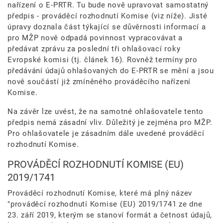
nařízení o E-PRTR. Tu bude nově upravovat samostatný
předpis - prováděcí rozhodnutí Komise (viz níže). Jisté
úpravy doznala část týkající se důvěrnosti informací a
pro MŽP nově odpadá povinnost vypracovávat a
předávat zprávu za poslední tři ohlašovací roky
Evropské komisi (tj. článek 16). Rovněž termíny pro
předávání údajů ohlašovaných do E-PRTR se mění a jsou
nově součástí již zmíněného prováděcího nařízení
Komise.
Na závěr lze uvést, že na samotné ohlašovatele tento
předpis nemá zásadní vliv. Důležitý je zejména pro MŽP.
Pro ohlašovatele je zásadním dále uvedené prováděcí
rozhodnutí Komise.
PROVÁDĚCÍ ROZHODNUTÍ KOMISE (EU)
2019/1741
Prováděcí rozhodnutí Komise, které má plný název
"prováděcí rozhodnutí Komise (EU) 2019/1741 ze dne
23. září 2019, kterým se stanoví formát a četnost údajů,