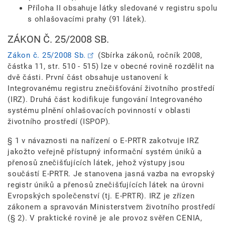
Příloha II obsahuje látky sledované v registru spolu
s ohlašovacími prahy (91 látek).
ZÁKON Č. 25/2008 SB.
Zákon č. 25/2008 Sb.
(Sbírka zákonů, ročník 2008,
částka 11, str. 510 - 515) lze v obecné rovině rozdělit na
dvě části. První část obsahuje ustanovení k
Integrovanému registru znečišťování životního prostředí
(IRZ). Druhá část kodifikuje fungování Integrovaného
systému plnění ohlašovacích povinností v oblasti
životního prostředí (ISPOP).
§ 1 v návaznosti na nařízení o E-PRTR zakotvuje IRZ
jakožto veřejně přístupný informační systém úniků a
přenosů znečišťujících látek, jehož výstupy jsou
součástí E-PRTR. Je stanovena jasná vazba na evropský
registr úniků a přenosů znečišťujících látek na úrovni
Evropských společenství (tj. E-PRTR). IRZ je zřízen
zákonem a spravován Ministerstvem životního prostředí
(§ 2). V praktické rovině je ale provoz svěřen CENIA,