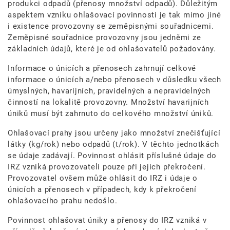
produkci odpadů (přenosy množství odpadů). Důležitým
aspektem vzniku ohlašovací povinnosti je tak mimo jiné
i existence provozovny se zeměpisnými souřadnicemi.
Zeměpisné souřadnice provozovny jsou jedněmi ze
základních údajů, které je od ohlašovatelů požadovány.
Informace o únicích a přenosech zahrnují celkové
informace o únicích a/nebo přenosech v důsledku všech
úmyslných, havarijních, pravidelných a nepravidelných
činností na lokalitě provozovny. Množství havarijních
úniků musí být zahrnuto do celkového množství úniků.
Ohlašovací prahy jsou určeny jako množství znečišťující
látky (kg/rok) nebo odpadů (t/rok). V těchto jednotkách
se údaje zadávají. Povinnost ohlásit příslušné údaje do
IRZ vzniká provozovateli pouze při jejich překročení.
Provozovatel ovšem může ohlásit do IRZ i údaje o
únicích a přenosech v případech, kdy k překročení
ohlašovacího prahu nedošlo.
Povinnost ohlašovat úniky a přenosy do IRZ vzniká v