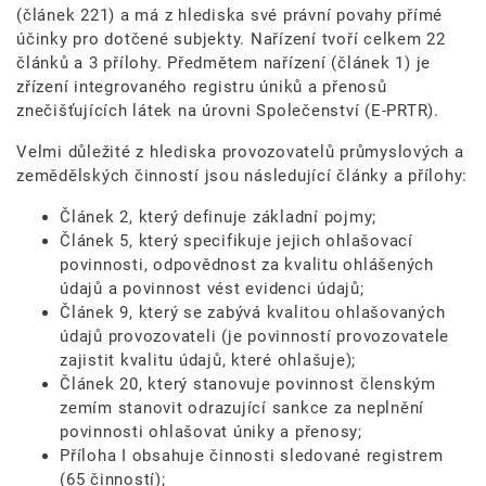
(článek 221) a má z hlediska své právní povahy přímé
účinky pro dotčené subjekty. Nařízení tvoří celkem 22
článků a 3 přílohy. Předmětem nařízení (článek 1) je
zřízení integrovaného registru úniků a přenosů
znečišťujících látek na úrovni Společenství (E-PRTR).
Velmi důležité z hlediska provozovatelů průmyslových a
zemědělských činností jsou následující články a přílohy:
Článek 2, který definuje základní pojmy;
Článek 5, který specifikuje jejich ohlašovací
povinnosti, odpovědnost za kvalitu ohlášených
údajů a povinnost vést evidenci údajů;
Článek 9, který se zabývá kvalitou ohlašovaných
údajů provozovateli (je povinností provozovatele
zajistit kvalitu údajů, které ohlašuje);
Článek 20, který stanovuje povinnost členským
zemím stanovit odrazující sankce za neplnění
povinnosti ohlašovat úniky a přenosy;
Příloha I obsahuje činnosti sledované registrem
(65 činností);