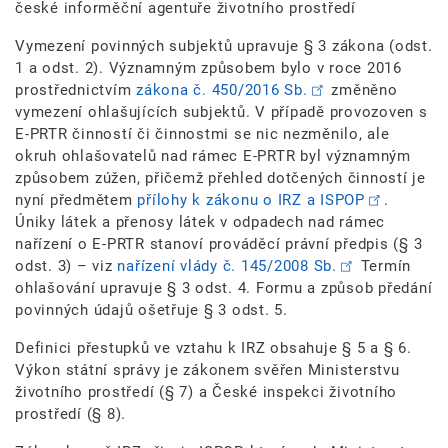
české informěční agentuře životního prostředí
Vymezení povinných subjektů upravuje § 3 zákona (odst.
1 a odst. 2). Významným způsobem bylo v roce 2016
prostřednictvím
zákona č. 450/2016 Sb.
změněno
vymezení ohlašujících subjektů. V případě provozoven s
E-PRTR činností či činnostmi se nic nezměnilo, ale
okruh ohlašovatelů nad rámec E-PRTR byl významným
způsobem zúžen, přičemž přehled dotčených činností je
nyní předmětem
přílohy k zákonu o IRZ a ISPOP
.
Úniky látek a přenosy látek v odpadech nad rámec
nařízení o E-PRTR stanoví prováděcí právní předpis (§ 3
odst. 3) – viz
nařízení vlády č. 145/2008 Sb.
Termín
ohlašování upravuje § 3 odst. 4. Formu a způsob předání
povinných údajů ošetřuje § 3 odst. 5.
Definici přestupků ve vztahu k IRZ obsahuje § 5 a § 6.
Výkon státní správy je zákonem svěřen Ministerstvu
životního prostředí (§ 7) a České inspekci životního
prostředí (§ 8).