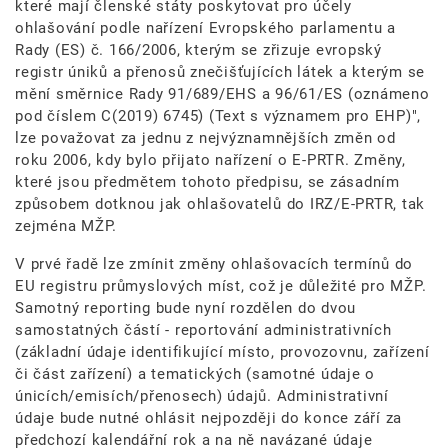
které mají členské státy poskytovat pro účely
ohlašování podle nařízení Evropského parlamentu a
Rady (ES) č. 166/2006, kterým se zřizuje evropský
registr úniků a přenosů znečišťujících látek a kterým se
mění směrnice Rady 91/689/EHS a 96/61/ES (oznámeno
pod číslem C(2019) 6745) (Text s významem pro EHP)",
lze považovat za jednu z nejvýznamnějších změn od
roku 2006, kdy bylo přijato nařízení o E-PRTR. Změny,
které jsou předmětem tohoto předpisu, se zásadním
způsobem dotknou jak ohlašovatelů do IRZ/E-PRTR, tak
zejména MŽP.
V prvé řadě lze zmínit změny ohlašovacích termínů do
EU registru průmyslových míst, což je důležité pro MŽP.
Samotný reporting bude nyní rozdělen do dvou
samostatných částí - reportování administrativních
(základní údaje identifikující místo, provozovnu, zařízení
či část zařízení) a tematických (samotné údaje o
únicích/emisích/přenosech) údajů. Administrativní
údaje bude nutné ohlásit nejpozději do konce září za
předchozí kalendářní rok a na ně navázané údaje