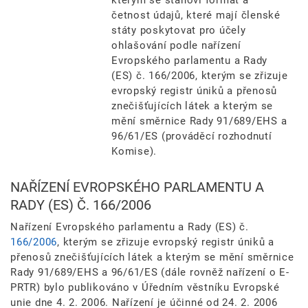
kterým se stanoví formát a
četnost údajů, které mají členské
státy poskytovat pro účely
ohlašování podle nařízení
Evropského parlamentu a Rady
(ES) č. 166/2006, kterým se zřizuje
evropský registr úniků a přenosů
znečišťujících látek a kterým se
mění směrnice Rady 91/689/EHS a
96/61/ES (prováděcí rozhodnutí
Komise).
NAŘÍZENÍ EVROPSKÉHO PARLAMENTU A
RADY (ES) Č. 166/2006
Nařízení Evropského parlamentu a Rady (ES) č.
166/2006
, kterým se zřizuje evropský registr úniků a
přenosů znečišťujících látek a kterým se mění směrnice
Rady 91/689/EHS a 96/61/ES (dále rovněž nařízení o E-
PRTR) bylo publikováno v Úředním věstníku Evropské
unie dne 4. 2. 2006. Nařízení je účinné od 24. 2. 2006