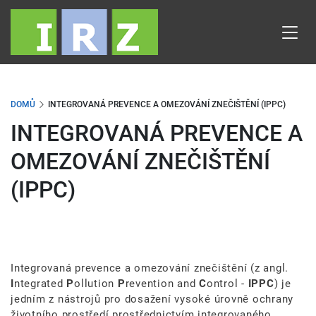
Přejít
k
hlavnímu
obsahu
DOMŮ
INTEGROVANÁ PREVENCE A OMEZOVÁNÍ ZNEČIŠTĚNÍ (IPPC)
INTEGROVANÁ PREVENCE A
OMEZOVÁNÍ ZNEČIŠTĚNÍ
(IPPC)
Integrovaná prevence a omezování znečištění (z angl.
I
ntegrated
P
ollution
P
revention and
C
ontrol -
IPPC
) je
jedním z nástrojů pro dosažení vysoké úrovně ochrany
životního prostředí prostřednictvím integrovaného