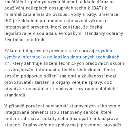
znečištění z průmyslových činností a klade důraz na
používání nejlepších dostupných technik (BAT) k
minimalizaci emisí do ovzduší, vody a půdy. Směrnice
IED je základem pro mnoho ustanovení zákona o
integrované prevenci, který zajišťuje, že česká
legislativa je v souladu s evropskými standardy ochrany
životního prostředí.
Zákon o integrované prevenci také upravuje
systém
výměny informací o nejlepších dostupných technikách
, který zahrnuje zřízení technických pracovních skupin
a zveřejňování informací o těchto technikách. Tento
systém podporuje sdílení znalostí a zkušeností mezi
provozovateli zařízení a orgány veřejné správy, což
přispívá k neustálému zlepšování environmentálních
standardů.
V případě porušení povinností stanovených zákonem o
integrované prevenci jsou stanoveny sankce, které
mohou zahrnovat pokuty nebo jiná opatření k nápravě
situace. Orgány veřejné správy mají pravomoc provádět