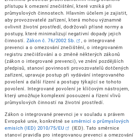
přístupu k omezení znečištění, které vzniká při
průmyslových činnostech. Hlavním účelem je zajistit,
aby provozovatelé zařízení, která mohou významně
ovlivnit životní prostředí, dodržovali přísné normy a
postupy, které minimalizují negativní dopady jejich
činností.
Zákon č. 76/2002 Sb.
, o integrované
prevenci a o omezování znečištění, o integrovaném
registru znečišťování a o změně některých zákonů
(zákon o integrované prevenci), ve znění pozdějších
předpisů, stanoví povinnosti provozovatelů dotčených
zařízení, upravuje postup při vydávání integrovaného
povolení a další řízení a postupy týkající se tohoto
povolení. Integrované povolení je klíčovým nástrojem,
který umožňuje komplexní posouzení a řízení vlivů
průmyslových činností na životní prostředí.
Zákon o integrované preevnci je v souladu s právem
Evropské unie, konkrétně se
směrnicí o průmyslových
emisích (IED) 2010/75/EU
(IED). Tato směrnice
stanoví pravidla pro integrovanou prevenci a omezování