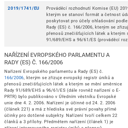
2019/1741/EU
Prováděcí rozhodnutí Komise (EU) 2019
kterým se stanoví formát a četnost úda
poskytovat pro účely ohlašování podle
Rady (ES) č. 166/2006, kterým se zřizu
přenosů znečišťujících látek a kterým
91/689/EHS a 96/61/ES (prováděcí roz
NAŘÍZENÍ EVROPSKÉHO PARLAMENTU A
RADY (ES) Č. 166/2006
Nařízení Evropského parlamentu a Rady (ES) č.
166/2006
, kterým se zřizuje evropský registr úniků a
přenosů znečišťujících látek a kterým se mění směrnice
Rady 91/689/EHS a 96/61/ES (dále rovněž nařízení o E-
PRTR) bylo publikováno v Úředním věstníku Evropské
unie dne 4. 2. 2006. Nařízení je účinné od 24. 2. 2006
(článek 221) a má z hlediska své právní povahy přímé
účinky pro dotčené subjekty. Nařízení tvoří celkem 22
článků a 3 přílohy. Předmětem nařízení (článek 1) je