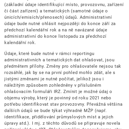
(základní údaje identifikující místo, provozovnu, zařízení
či část zařízení) a tematických (samotné údaje o
únicích/emisích/přenosech) údajů. Administrativní
údaje bude nutné ohlásit nejpozději do konce září za
předchozí kalendářní rok a na ně navázané údaje
administrativní do konce listopadu za předchozí
kalendářní rok.
Údaje, které bude nutné v rámci reportingu
administrativních a tematických dat ohlašovat, jsou
předmětem přílohy. Změny pro ohlašovatele nejsou tak
rozsáhlé, jak by se na první pohled mohlo zdát, ale s
jistými změnami je nutné počítat, jelikož jsou i
náležitým způsobem zohledněny v příslušném
ohlašovacím formuláři IRZ. Zmínit je možné údaj o
objemu výroby, který je povinný od roku 2021 nebo
potřebu identifikovat stav provozovny. Převážná většina
dalších údajů se bude týkat výhradně MŽP (např.
identifikace, přidělování průmyslových míst a jejich
úpravy atd.). I mj. z těchto důvodů se připravuje novela