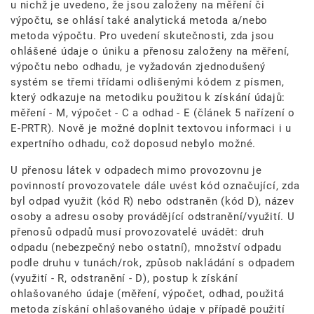
u nichž je uvedeno, že jsou založeny na měření či
výpočtu, se ohlásí také analytická metoda a/nebo
metoda výpočtu. Pro uvedení skutečnosti, zda jsou
ohlášené údaje o úniku a přenosu založeny na měření,
výpočtu nebo odhadu, je vyžadován zjednodušený
systém se třemi třídami odlišenými kódem z písmen,
který odkazuje na metodiku použitou k získání údajů:
měření - M, výpočet - C a odhad - E (článek 5 nařízení o
E-PRTR). Nově je možné doplnit textovou informaci i u
expertního odhadu, což doposud nebylo možné.
U přenosu látek v odpadech mimo provozovnu je
povinností provozovatele dále uvést kód označující, zda
byl odpad využit (kód R) nebo odstraněn (kód D), název
osoby a adresu osoby provádějící odstranění/využití. U
přenosů odpadů musí provozovatelé uvádět: druh
odpadu (nebezpečný nebo ostatní), množství odpadu
podle druhu v tunách/rok, způsob nakládání s odpadem
(využití - R, odstranění - D), postup k získání
ohlašovaného údaje (měření, výpočet, odhad, použitá
metoda získání ohlašovaného údaje v případě použití