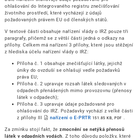
ohlašování do Integrovaného registru znečišťování
životního prostředí, které vycházejí z údajů
požadovaných právem EU od členských států.
V textové části obsahuje nařízení vlády o IRZ pouze tři
paragrafy, přičemž se z větší části jedná o odkazy na
přílohy. Celkem má nařízení 3 přílohy, které jsou stěžejní
z hlediska účelu nařízení vlády o IRZ:
Příloha č. 1 obsahuje znečišťující látky, jejichž
úniky do ovzduší se ohlašují vedle požadavků
práva EU;
Příloha č. 2 upravuje rozsah látek sledovaných v
odpadech přenášených mimo provozovnu (přenosy
látek v odpadech);
Příloha č. 3 upravuje údaje požadované pro
ohlašování do IRZ. Požadavky vychází z velké části
z přílohy III
nařízení o E-PRTR
.
151.85 KB, PDF
Za zmínku stojí fakt, že
zmocnění se netýká přenosů
látek v odpadních vodách
. Z toho důvodu položky, které