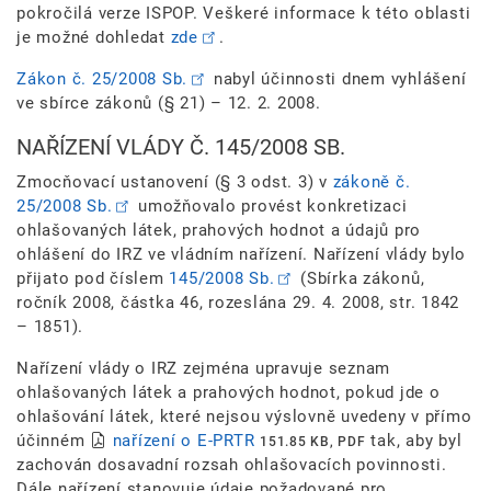
pokročilá verze ISPOP. Veškeré informace k této oblasti
je možné dohledat
zde
.
Zákon č. 25/2008 Sb.
nabyl účinnosti dnem vyhlášení
ve sbírce zákonů (§ 21) – 12. 2. 2008.
NAŘÍZENÍ VLÁDY Č. 145/2008 SB.
Zmocňovací ustanovení (§ 3 odst. 3) v
zákoně č.
25/2008 Sb.
umožňovalo provést konkretizaci
ohlašovaných látek, prahových hodnot a údajů pro
ohlášení do IRZ ve vládním nařízení. Nařízení vlády bylo
přijato pod číslem
145/2008 Sb.
(Sbírka zákonů,
ročník 2008, částka 46, rozeslána 29. 4. 2008, str. 1842
– 1851).
Nařízení vlády o IRZ zejména upravuje seznam
ohlašovaných látek a prahových hodnot, pokud jde o
ohlašování látek, které nejsou výslovně uvedeny v přímo
účinném
nařízení o E-PRTR
tak, aby byl
151.85 KB, PDF
zachován dosavadní rozsah ohlašovacích povinnosti.
Dále nařízení stanovuje údaje požadované pro