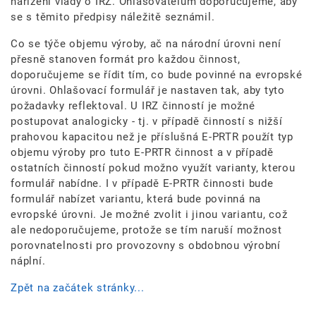
nařízení vlády o IRZ. Ohlašovatelům doporučujeme, aby
se s těmito předpisy náležitě seznámil.
Co se týče objemu výroby, ač na národní úrovni není
přesně stanoven formát pro každou činnost,
doporučujeme se řídit tím, co bude povinné na evropské
úrovni. Ohlašovací formulář je nastaven tak, aby tyto
požadavky reflektoval. U IRZ činností je možné
postupovat analogicky - tj. v případě činností s nižší
prahovou kapacitou než je příslušná E-PRTR použít typ
objemu výroby pro tuto E-PRTR činnost a v případě
ostatních činností pokud možno využít varianty, kterou
formulář nabídne. I v případě E-PRTR činnosti bude
formulář nabízet variantu, která bude povinná na
evropské úrovni. Je možné zvolit i jinou variantu, což
ale nedoporučujeme, protože se tím naruší možnost
porovnatelnosti pro provozovny s obdobnou výrobní
náplní.
Zpět na začátek stránky...