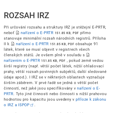
ROZSAH IRZ
Při určování rozsahu a struktury IRZ je stěžejní E-PRTR,
neboť
nařízení o E-PRTR
přímo
151.85 KB, PDF
stanovuje minimální rozsah národních registrů. Příloha
II k
nařízení o E-PRTR
obsahuje 91
151.85 KB, PDF
látek, které se musí objevit v registrech všech
členských států. Je ovšem plně v souladu s
nařízením o E-PRTR
, pokud země vedou
151.85 KB, PDF
širší registry (např. větší počet látek, nižší ohlašovací
prahy, větší rozsah povinných subjektů, další sledované
údaje apod.). I IRZ se v některých oblastech vyznačuje
širším záběrem. V prvé řadě se jedná o větší počet
činností, než jaké jsou specifikovány v
nařízení o E-
PRTR
. Tyto jiné činnosti nebo činnosti s nižší prahovou
hodnotou pro kapacitu jsou uvedeny v
příloze k zákonu
o IRZ a ISPOP
.