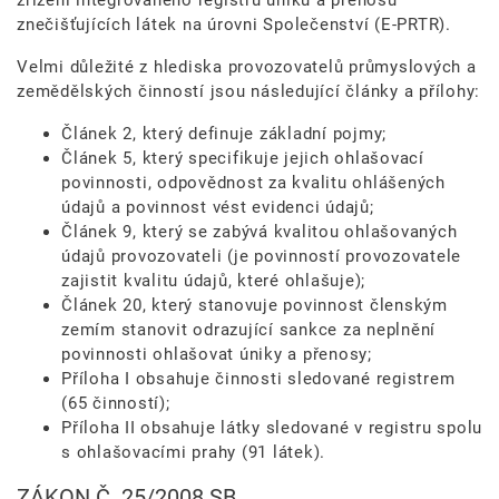
zřízení integrovaného registru úniků a přenosů
znečišťujících látek na úrovni Společenství (E-PRTR).
Velmi důležité z hlediska provozovatelů průmyslových a
zemědělských činností jsou následující články a přílohy:
Článek 2, který definuje základní pojmy;
Článek 5, který specifikuje jejich ohlašovací
povinnosti, odpovědnost za kvalitu ohlášených
údajů a povinnost vést evidenci údajů;
Článek 9, který se zabývá kvalitou ohlašovaných
údajů provozovateli (je povinností provozovatele
zajistit kvalitu údajů, které ohlašuje);
Článek 20, který stanovuje povinnost členským
zemím stanovit odrazující sankce za neplnění
povinnosti ohlašovat úniky a přenosy;
Příloha I obsahuje činnosti sledované registrem
(65 činností);
Příloha II obsahuje látky sledované v registru spolu
s ohlašovacími prahy (91 látek).
ZÁKON Č. 25/2008 SB.