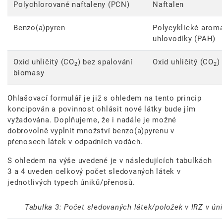
Polychlorované naftaleny (PCN)
Naftalen
Benzo(a)pyren
Polycyklické arom
uhlovodíky (PAH)
Oxid uhličitý (CO
) bez spalování
Oxid uhličitý (CO
)
2
2
biomasy
Ohlašovací formulář je již s ohledem na tento princip
koncipován a povinnost ohlásit nové látky bude jím
vyžadována. Doplňujeme, že i nadále je možné
dobrovolně vyplnit množství benzo(a)pyrenu v
přenosech látek v odpadních vodách.
S ohledem na výše uvedené je v následujících tabulkách
3 a 4 uveden celkový počet sledovaných látek v
jednotlivých typech úniků/přenosů.
Tabulka 3: Počet sledovaných látek/položek v IRZ v ún