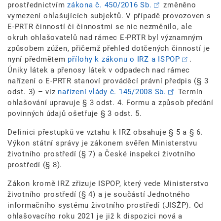
prostřednictvím
zákona č. 450/2016 Sb.
změněno
vymezení ohlašujících subjektů. V případě provozoven s
E-PRTR činností či činnostmi se nic nezměnilo, ale
okruh ohlašovatelů nad rámec E-PRTR byl významným
způsobem zúžen, přičemž přehled dotčených činností je
nyní předmětem
přílohy k zákonu o IRZ a ISPOP
.
Úniky látek a přenosy látek v odpadech nad rámec
nařízení o E-PRTR stanoví prováděcí právní předpis (§ 3
odst. 3) – viz
nařízení vlády č. 145/2008 Sb.
Termín
ohlašování upravuje § 3 odst. 4. Formu a způsob předání
povinných údajů ošetřuje § 3 odst. 5.
Definici přestupků ve vztahu k IRZ obsahuje § 5 a § 6.
Výkon státní správy je zákonem svěřen Ministerstvu
životního prostředí (§ 7) a České inspekci životního
prostředí (§ 8).
Zákon kromě IRZ zřizuje ISPOP, který vede Ministerstvo
životního prostředí (§ 4) a je součástí Jednotného
informačního systému životního prostředí (JISŽP). Od
ohlašovacího roku 2021 je již k dispozici nová a