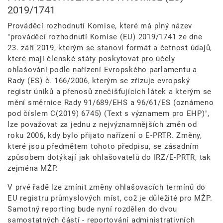
2019/1741
Prováděcí rozhodnutí Komise, které má plný název
"prováděcí rozhodnutí Komise (EU) 2019/1741 ze dne
23. září 2019, kterým se stanoví formát a četnost údajů,
které mají členské státy poskytovat pro účely
ohlašování podle nařízení Evropského parlamentu a
Rady (ES) č. 166/2006, kterým se zřizuje evropský
registr úniků a přenosů znečišťujících látek a kterým se
mění směrnice Rady 91/689/EHS a 96/61/ES (oznámeno
pod číslem C(2019) 6745) (Text s významem pro EHP)",
lze považovat za jednu z nejvýznamnějších změn od
roku 2006, kdy bylo přijato nařízení o E-PRTR. Změny,
které jsou předmětem tohoto předpisu, se zásadním
způsobem dotýkají jak ohlašovatelů do IRZ/E-PRTR, tak
zejména MŽP.
V prvé řadě lze zmínit změny ohlašovacích termínů do
EU registru průmyslových míst, což je důležité pro MŽP.
Samotný reporting bude nyní rozdělen do dvou
samostatných částí - reportování administrativních