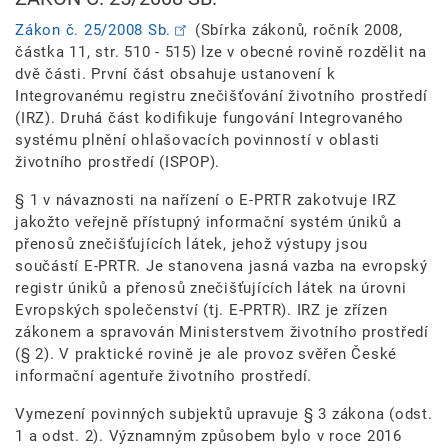
Zákon č. 25/2008 Sb.
(Sbírka zákonů, ročník 2008,
částka 11, str. 510 - 515) lze v obecné rovině rozdělit na
dvě části. První část obsahuje ustanovení k
Integrovanému registru znečišťování životního prostředí
(IRZ). Druhá část kodifikuje fungování Integrovaného
systému plnění ohlašovacích povinností v oblasti
životního prostředí (ISPOP).
§ 1 v návaznosti na nařízení o E-PRTR zakotvuje IRZ
jakožto veřejně přístupný informační systém úniků a
přenosů znečišťujících látek, jehož výstupy jsou
součástí E-PRTR. Je stanovena jasná vazba na evropský
registr úniků a přenosů znečišťujících látek na úrovni
Evropských společenství (tj. E-PRTR). IRZ je zřízen
zákonem a spravován Ministerstvem životního prostředí
(§ 2). V praktické rovině je ale provoz svěřen České
informační agentuře životního prostředí.
Vymezení povinných subjektů upravuje § 3 zákona (odst.
1 a odst. 2). Významným způsobem bylo v roce 2016