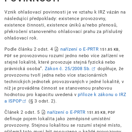
Vznik ohlašovací povinnosti je ve vztahu k IRZ vázán na
následující předpoklady: existence provozovny,
existence činnosti, existence úniků a/nebo přenosů,
překročení stanoveného ohlašovací prahu za příslušný
ohlašovací rok.
Podle článku 2 odst. 4
nařízení o E-PRTR
151.85 KB,
se provozovnou rozumí jedno nebo více zařízení ve
PDF
stejné lokalitě, které provozuje stejná fyzická nebo
právnická osoba”.
Zákon č. 25/2008 Sb.
doplňuje, že
provozovnu tvoří jedna nebo více stacionárních
technických jednotek provozovaných v jedné lokalitě, v
níž je prováděna činnost se stanovenou prahovou
hodnotou pro kapacitu uvedená v
příloze k zákonu o IRZ
a ISPOP
(§ 3 odst. 2).
Článek 2 odst. 5
nařízení o E-PRTR
151.85 KB, PDF
definuje pojem lokalita jako zeměpisné umístění
provozovny. Stejnou lokalitou se rozumí stejné místo,
přičemž toto musí být posouzeno u každé provozovny.