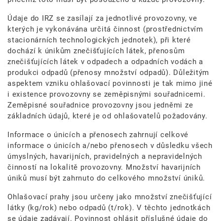
Údaje do IRZ se zasílají za jednotlivé provozovny, ve
kterých je vykonávána určitá činnost (prostřednictvím
stacionárních technologických jednotek), při které
dochází k únikům znečišťujících látek, přenosům
znečišťujících látek v odpadech a odpadních vodách a
produkci odpadů (přenosy množství odpadů). Důležitým
aspektem vzniku ohlašovací povinnosti je tak mimo jiné
i existence provozovny se zeměpisnými souřadnicemi.
Zeměpisné souřadnice provozovny jsou jedněmi ze
základních údajů, které je od ohlašovatelů požadovány.
Informace o únicích a přenosech zahrnují celkové
informace o únicích a/nebo přenosech v důsledku všech
úmyslných, havarijních, pravidelných a nepravidelných
činností na lokalitě provozovny. Množství havarijních
úniků musí být zahrnuto do celkového množství úniků.
Ohlašovací prahy jsou určeny jako množství znečišťující
látky (kg/rok) nebo odpadů (t/rok). V těchto jednotkách
se údaje zadávají. Povinnost ohlásit příslušné údaje do