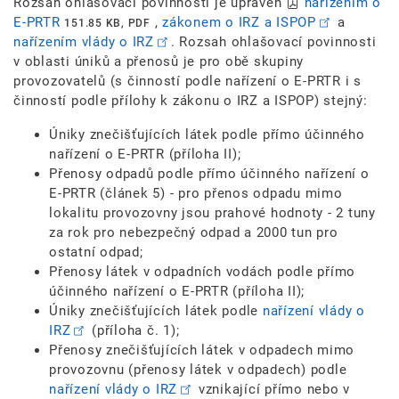
Rozsah ohlašovací povinnosti je upraven
nařízením o
E-PRTR
,
zákonem o IRZ a ISPOP
a
151.85 KB, PDF
nařízením vlády o IRZ
. Rozsah ohlašovací povinnosti
v oblasti úniků a přenosů je pro obě skupiny
provozovatelů (s činností podle nařízení o E-PRTR i s
činností podle přílohy k zákonu o IRZ a ISPOP) stejný:
Úniky znečišťujících látek podle přímo účinného
nařízení o E-PRTR (příloha II);
Přenosy odpadů podle přímo účinného nařízení o
E-PRTR (článek 5) - pro přenos odpadu mimo
lokalitu provozovny jsou prahové hodnoty - 2 tuny
za rok pro nebezpečný odpad a 2000 tun pro
ostatní odpad;
Přenosy látek v odpadních vodách podle přímo
účinného nařízení o E-PRTR (příloha II);
Úniky znečišťujících látek podle
nařízení vlády o
IRZ
(příloha č. 1);
Přenosy znečišťujících látek v odpadech mimo
provozovnu (přenosy látek v odpadech) podle
nařízení vlády o IRZ
vznikající přímo nebo v