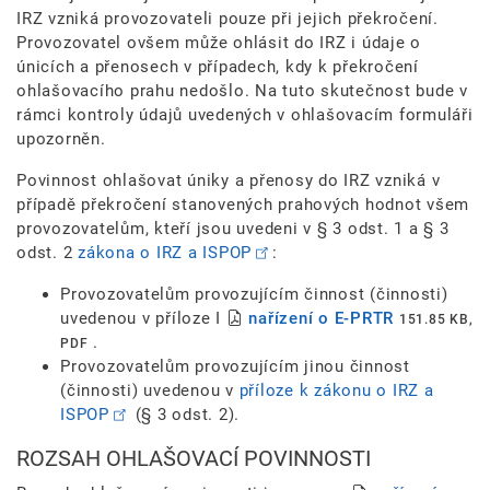
IRZ vzniká provozovateli pouze při jejich překročení.
Provozovatel ovšem může ohlásit do IRZ i údaje o
únicích a přenosech v případech, kdy k překročení
ohlašovacího prahu nedošlo. Na tuto skutečnost bude v
rámci kontroly údajů uvedených v ohlašovacím formuláři
upozorněn.
Povinnost ohlašovat úniky a přenosy do IRZ vzniká v
případě překročení stanovených prahových hodnot všem
provozovatelům, kteří jsou uvedeni v § 3 odst. 1 a § 3
odst. 2
zákona o IRZ a ISPOP
:
Provozovatelům provozujícím činnost (činnosti)
uvedenou v příloze I
nařízení o E-PRTR
151.85 KB,
.
PDF
Provozovatelům provozujícím jinou činnost
(činnosti) uvedenou v
příloze k zákonu o IRZ a
ISPOP
(§ 3 odst. 2).
ROZSAH OHLAŠOVACÍ POVINNOSTI