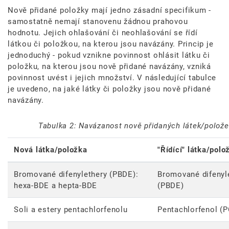
Nově přidané položky mají jedno zásadní specifikum -
samostatně nemají stanovenu žádnou prahovou
hodnotu. Jejich ohlašování či neohlašování se řídí
látkou či položkou, na kterou jsou navázány. Princip je
jednoduchý - pokud vznikne povinnost ohlásit látku či
položku, na kterou jsou nově přidané navázány, vzniká
povinnost uvést i jejich množství. V následující tabulce
je uvedeno, na jaké látky či položky jsou nově přidané
navázány.
Tabulka 2: Navázanost nově přidaných látek/polože
Nová látka/položka
"Řídící" látka/polo
Bromované difenylethery (PBDE):
Bromované difenyl
hexa-BDE a hepta-BDE
(PBDE)
Soli a estery pentachlorfenolu
Pentachlorfenol (