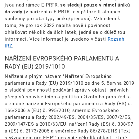
jsou nad rámec E-PRTR,
se sledují pouze v rámci úniků
do vody
(v nařízení o E-PRTR je v příloze II sloupec
společný pro oba typy úniku/přenosu). Vzhledem k
tomu, že pro rok 2022 nabíhá nově i povinnost
ohlašovat několik dalších látek, jedná se o důležitou
informaci. Více informací je uvedeno v části
Rozsah
IRZ
.
NAŘÍZENÍ EVROPSKÉHO PARLAMENTU A
RADY (EU) 2019/1010
Nařízení s plným názvem "Nařízení Evropského
parlamentu a Rady (EU) 2019/1010 ze dne 5. června 2019
o sladění povinností podávání zpráv v oblasti právních
předpisů souvisejících s politikou životního prostředí a
o změně nařízení Evropského parlamentu a Rady (ES) č.
166/2006 a (EU) č. 995/2010, směrnic Evropského
parlamentu a Rady 2002/49/ES, 2004/35/ES, 2007/2/ES,
2009/147/ES a 2010/63/EU, nařízení Rady (ES) č. 338/97
a (ES) č. 2173/2005 a směrnice Rady 86/278/EHS (Text
s významem pro EHP)" upravuje několik oblastí, které