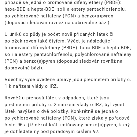
případě se jedná o bromované difenylethery (PBDE):
hexa-BDE a hepta-BDE, soli a estery pentachlorfenolu,
polychlorované naftaleny (PCN) a benzo(a)pyren
(doposud sledován rovněž na dobrovolné bázi).
U úniků do půdy je počet nově přidaných látek či
položek roven také čtyřem. Výčet je následující -
bromované difenylethery (PBDE): hexa-BDE a hepta-BDE,
soli a estery pentachlorfenolu, polychlorované naftaleny
(PCN) a benzo(a)pyren (doposud sledován rovněž na
dobrovolné bázi).
Všechny výše uvedené úpravy jsou předmětem přílohy č.
1 k nařízení vlády o IRZ.
Rovněž u přenosů látek v odpadech, které jsou
předmětem přílohy č. 2 nařízení vlády o IRZ, byl výčet
látek navýšen o dvě položky. Konkrétně se jedná o
polychlorované naftaleny (PCN), které získaly pořadové
číslo 96 a již několikrát zmiňovaný benzo(a)pyren, který
je dohledatelný pod pořadovým číslem 97.