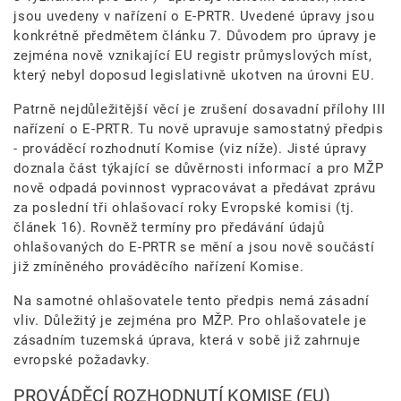
jsou uvedeny v nařízení o E-PRTR. Uvedené úpravy jsou
konkrétně předmětem článku 7. Důvodem pro úpravy je
zejména nově vznikající EU registr průmyslových míst,
který nebyl doposud legislativně ukotven na úrovni EU.
Patrně nejdůležitější věcí je zrušení dosavadní přílohy III
nařízení o E-PRTR. Tu nově upravuje samostatný předpis
- prováděcí rozhodnutí Komise (viz níže). Jisté úpravy
doznala část týkající se důvěrnosti informací a pro MŽP
nově odpadá povinnost vypracovávat a předávat zprávu
za poslední tři ohlašovací roky Evropské komisi (tj.
článek 16). Rovněž termíny pro předávání údajů
ohlašovaných do E-PRTR se mění a jsou nově součástí
již zmíněného prováděcího nařízení Komise.
Na samotné ohlašovatele tento předpis nemá zásadní
vliv. Důležitý je zejména pro MŽP. Pro ohlašovatele je
zásadním tuzemská úprava, která v sobě již zahrnuje
evropské požadavky.
PROVÁDĚCÍ ROZHODNUTÍ KOMISE (EU)