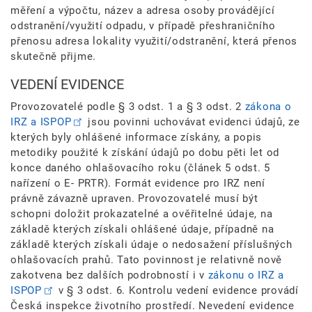
měření a výpočtu, název a adresa osoby provádějící
odstranění/využití odpadu, v případě přeshraničního
přenosu adresa lokality využití/odstranění, která přenos
skutečně přijme.
VEDENÍ EVIDENCE
Provozovatelé podle § 3 odst. 1 a § 3 odst. 2
zákona o
IRZ a ISPOP
jsou povinni uchovávat evidenci údajů, ze
kterých byly ohlášené informace získány, a popis
metodiky použité k získání údajů po dobu pěti let od
konce daného ohlašovacího roku (článek 5 odst. 5
nařízení o E- PRTR). Formát evidence pro IRZ není
právně závazně upraven. Provozovatelé musí být
schopni doložit prokazatelné a ověřitelné údaje, na
základě kterých získali ohlášené údaje, případně na
základě kterých získali údaje o nedosažení příslušných
ohlašovacích prahů. Tato povinnost je relativně nově
zakotvena bez dalších podrobností i v
zákonu o IRZ a
ISPOP
v § 3 odst. 6. Kontrolu vedení evidence provádí
Česká inspekce životního prostředí. Nevedení evidence