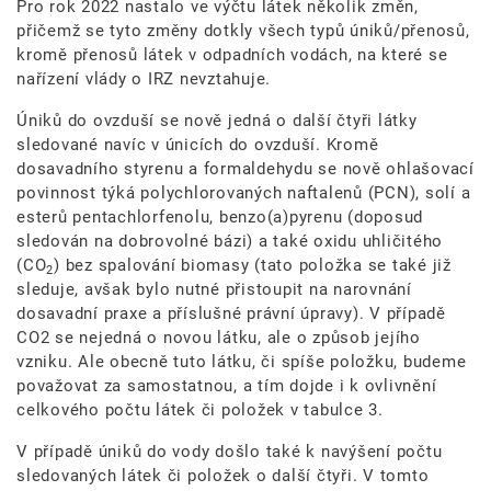
Pro rok 2022 nastalo ve výčtu látek několik změn,
přičemž se tyto změny dotkly všech typů úniků/přenosů,
kromě přenosů látek v odpadních vodách, na které se
nařízení vlády o IRZ nevztahuje.
Úniků do ovzduší se nově jedná o další čtyři látky
sledované navíc v únicích do ovzduší. Kromě
dosavadního styrenu a formaldehydu se nově ohlašovací
povinnost týká polychlorovaných naftalenů (PCN), solí a
esterů pentachlorfenolu, benzo(a)pyrenu (doposud
sledován na dobrovolné bázi) a také oxidu uhličitého
(CO
) bez spalování biomasy (tato položka se také již
2
sleduje, avšak bylo nutné přistoupit na narovnání
dosavadní praxe a příslušné právní úpravy). V případě
CO2 se nejedná o novou látku, ale o způsob jejího
vzniku. Ale obecně tuto látku, či spíše položku, budeme
považovat za samostatnou, a tím dojde i k ovlivnění
celkového počtu látek či položek v tabulce 3.
V případě úniků do vody došlo také k navýšení počtu
sledovaných látek či položek o další čtyři. V tomto