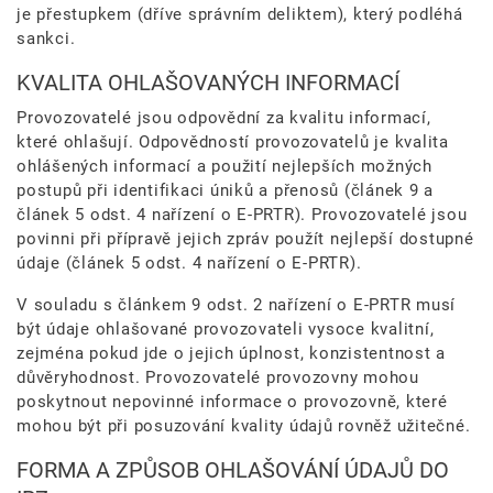
je přestupkem (dříve správním deliktem), který podléhá
sankci.
KVALITA OHLAŠOVANÝCH INFORMACÍ
Provozovatelé jsou odpovědní za kvalitu informací,
které ohlašují. Odpovědností provozovatelů je kvalita
ohlášených informací a použití nejlepších možných
postupů při identifikaci úniků a přenosů (článek 9 a
článek 5 odst. 4 nařízení o E-PRTR). Provozovatelé jsou
povinni při přípravě jejich zpráv použít nejlepší dostupné
údaje (článek 5 odst. 4 nařízení o E-PRTR).
V souladu s článkem 9 odst. 2 nařízení o E-PRTR musí
být údaje ohlašované provozovateli vysoce kvalitní,
zejména pokud jde o jejich úplnost, konzistentnost a
důvěryhodnost. Provozovatelé provozovny mohou
poskytnout nepovinné informace o provozovně, které
mohou být při posuzování kvality údajů rovněž užitečné.
FORMA A ZPŮSOB OHLAŠOVÁNÍ ÚDAJŮ DO