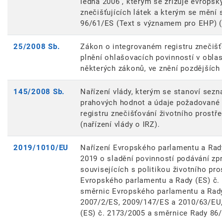
ledna 2006 , kterým se zřizuje evropsk
znečišťujících látek a kterým se měn
96/61/ES (Text s významem pro EHP) (
25/2008 Sb.
Zákon o integrovaném registru znečiš
plnění ohlašovacích povinností v oblas
některých zákonů, ve znění pozdějších
145/2008 Sb.
Nařízení vlády, kterým se stanoví sezn
prahových hodnot a údaje požadované 
registru znečišťování životního prostře
(nařízení vlády o IRZ).
2019/1010/EU
Nařízení Evropského parlamentu a Rad
2019 o sladění povinností podávání zpr
souvisejících s politikou životního pro
Evropského parlamentu a Rady (ES) č. 
směrnic Evropského parlamentu a Rad
2007/2/ES, 2009/147/ES a 2010/63/EU, 
(ES) č. 2173/2005 a směrnice Rady 86