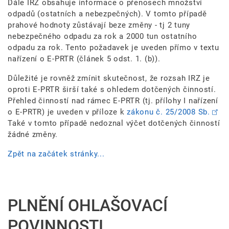
Dále IRZ obsahuje informace o přenosech množství
odpadů (ostatních a nebezpečných). V tomto případě
prahové hodnoty zůstávají beze změny - tj 2 tuny
nebezpečného odpadu za rok a 2000 tun ostatního
odpadu za rok. Tento požadavek je uveden přímo v textu
nařízení o E-PRTR (článek 5 odst. 1. (b)).
Důležité je rovněž zmínit skutečnost, že rozsah IRZ je
oproti E-PRTR širší také s ohledem dotčených činností.
Přehled činností nad rámec E-PRTR (tj. přílohy I nařízení
o E-PRTR) je uveden v příloze k
zákonu č. 25/2008 Sb.
Také v tomto případě nedoznal výčet dotčených činností
žádné změny.
Zpět na začátek stránky...
PLNĚNÍ OHLAŠOVACÍ
POVINNOSTI