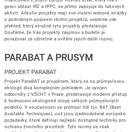
financování z jiných zdrojů. Rovněž útvar, který má v
gesci oblast IRZ a IPPC, se přímo zapojuje do takových
aktivit. Ačkoliv projekty mají své vlastní webové stránky
s podrobným popisem těchto projektů, uvádíme zde
přehled, který stručně tyto projekty představuje.
Doufáme, že Vás projekty zaujmou a budete je
považovat za užitečné a uvítáte jejich další rozvoj.
PARABAT A PRUSYM
PROJEKT PARABAT
Projekt ParaBAT je projektem, který se na průmyslovou
ekologii dívá komplexním pohledem. Je vyvíjen
odborníky z VŠCHT v Praze, představuje moderní přístup
k hodnocení ekologické stopy velkých průmyslových
podniků. V současnosti se průmysl řídí tzv. BAT (Best
Available Techniques), což jsou zjednodušeně evropské
požadavky, které definují nejlepší dostupné techniky pro
ochranu životního prostředí. Tyto normy se však