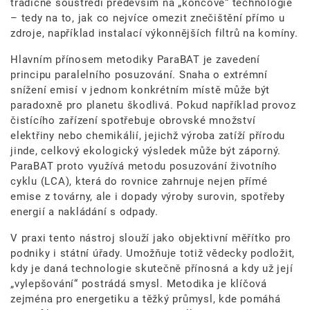
tradičně soustředí především na „koncové“ technologie
– tedy na to, jak co nejvíce omezit znečištění přímo u
zdroje, například instalací výkonnějších filtrů na komíny.
Hlavním přínosem metodiky ParaBAT je zavedení
principu paralelního posuzování. Snaha o extrémní
snížení emisí v jednom konkrétním místě může být
paradoxně pro planetu škodlivá. Pokud například provoz
čistícího zařízení spotřebuje obrovské množství
elektřiny nebo chemikálií, jejichž výroba zatíží přírodu
jinde, celkový ekologický výsledek může být záporný.
ParaBAT proto využívá metodu posuzování životního
cyklu (LCA), která do rovnice zahrnuje nejen přímé
emise z továrny, ale i dopady výroby surovin, spotřeby
energií a nakládání s odpady.
V praxi tento nástroj slouží jako objektivní měřítko pro
podniky i státní úřady. Umožňuje totiž vědecky podložit,
kdy je daná technologie skutečně přínosná a kdy už její
„vylepšování“ postrádá smysl. Metodika je klíčová
zejména pro energetiku a těžký průmysl, kde pomáhá