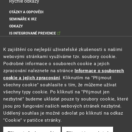
Rychlé odkazy
OTÁZKY A ODPOVĚDI
SEMINÁŘE K IRZ
ODKAZY
IS INTEGROVANÉ PREVENCE
Sociální sítě MŽP
K zajištění co nejlepší uživatelské zkušenosti s našimi
webovými stránkami využíváme tzv. soubory cookie.
Podrobné informace o souborech cookie a jejich
zpracování naleznete na stránce
Informace o souborech
Sociální sítě Cenia
cookie a jejich zpracování
. Kliknutím na "Přijmout
všechny cookie" souhlasíte s tím, že můžeme užívat
všechny typy cookie. Po kliknutí na "Přijmout jen
nezbytné" budeme ukládat pouze ty soubory cookie, které
jsou pro fungování našich webových stránek nezbytné.
Udělený souhlas je možné odvolat po kliknutí na odkaz
"Cookie" v patičce stránky.
2021 ©
Ministerstvo životního prostředí
a
CENIA