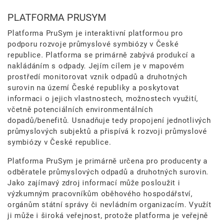
PLATFORMA PRUSYM
Platforma PruSym je interaktivní platformou pro
podporu rozvoje průmyslové symbiózy v České
republice. Platforma se primárně zabývá produkcí a
nakládáním s odpady. Jejím cílem je v mapovém
prostředí monitorovat vznik odpadů a druhotných
surovin na území České republiky a poskytovat
informaci o jejich vlastnostech, možnostech využití,
včetně potenciálních environmentálních
dopadů/benefitů. Usnadňuje tedy propojení jednotlivých
průmyslových subjektů a přispívá k rozvoji průmyslové
symbiózy v České republice.
Platforma PruSym je primárně určena pro producenty a
odběratele průmyslových odpadů a druhotných surovin.
Jako zajímavý zdroj informací může posloužit i
výzkumným pracovníkům oběhového hospodářství,
orgánům státní správy či nevládním organizacím. Využít
ji může i široká veřejnost, protože platforma je veřejně