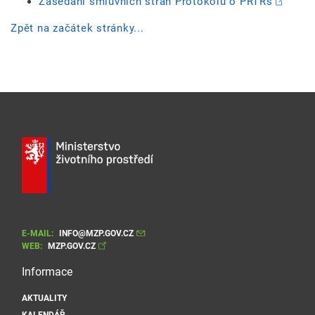
Zasedání smluvních stran Protokolu o PRTRs
Z
pět na začátek stránky...
E-MAIL:
INFO@MZP.GOV.CZ
WEB:
MZP.GOV.CZ
Informace
AKTUALITY