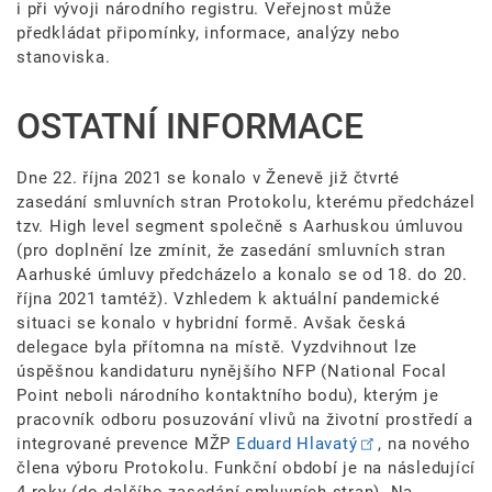
i při vývoji národního registru. Veřejnost může
předkládat připomínky, informace, analýzy nebo
stanoviska.
OSTATNÍ INFORMACE
Dne 22. října 2021 se konalo v Ženevě již čtvrté
zasedání smluvních stran Protokolu, kterému předcházel
tzv. High level segment společně s Aarhuskou úmluvou
(pro doplnění lze zmínit, že zasedání smluvních stran
Aarhuské úmluvy předcházelo a konalo se od 18. do 20.
října 2021 tamtéž). Vzhledem k aktuální pandemické
situaci se konalo v hybridní formě. Avšak česká
delegace byla přítomna na místě. Vyzdvihnout lze
úspěšnou kandidaturu nynějšího NFP (National Focal
Point neboli národního kontaktního bodu), kterým je
pracovník odboru posuzování vlivů na životní prostředí a
integrované prevence MŽP
Eduard Hlavatý
, na nového
člena výboru Protokolu. Funkční období je na následující