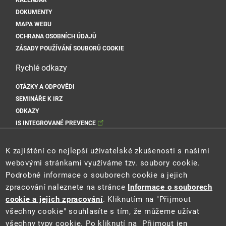
KALENDÁŘ
DOKUMENTY
MAPA WEBU
OCHRANA OSOBNÍCH ÚDAJŮ
ZÁSADY POUŽÍVÁNÍ SOUBORŮ COOKIE
Rychlé odkazy
OTÁZKY A ODPOVĚDI
SEMINÁŘE K IRZ
ODKAZY
IS INTEGROVANÉ PREVENCE
Sociální sítě MŽP
K zajištění co nejlepší uživatelské zkušenosti s našimi
webovými stránkami využíváme tzv. soubory cookie.
Podrobné informace o souborech cookie a jejich
zpracování naleznete na stránce
Informace o souborech
Sociální sítě Cenia
cookie a jejich zpracování
. Kliknutím na "Přijmout
všechny cookie" souhlasíte s tím, že můžeme užívat
všechny typy cookie. Po kliknutí na "Přijmout jen