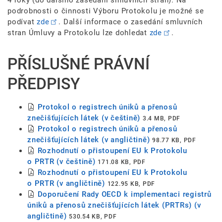
4 roky (do dalšího zasedání smluvních stran). Na
podrobnosti o činnosti Výboru Protokolu je možné se
podívat
zde
. Další informace o zasedání smluvních
stran Úmluvy a Protokolu lze dohledat
zde
.
PŘÍSLUŠNÉ PRÁVNÍ
PŘEDPISY
Protokol o registrech úniků a přenosů
znečišťujících látek (v češtině)
3.4 MB, PDF
Protokol o registrech úniků a přenosů
znečišťujících látek (v angličtině)
98.77 KB, PDF
Rozhodnutí o přistoupení EU k Protokolu
o PRTR (v češtině)
171.08 KB, PDF
Rozhodnutí o přistoupení EU k Protokolu
o PRTR (v angličtině)
122.95 KB, PDF
Doporučení Rady OECD k implementaci registrů
úniků a přenosů znečišťujících látek (PRTRs) (v
angličtině)
530.54 KB, PDF