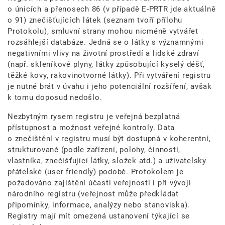
o únicích a přenosech 86 (v případě E-PRTR jde aktuálně
o 91) znečišťujících látek (seznam tvoří přílohu
Protokolu), smluvní strany mohou nicméně vytvářet
rozsáhlejší databáze. Jedná se o látky s významnými
negativními vlivy na životní prostředí a lidské zdraví
(např. skleníkové plyny, látky způsobující kyselý déšť,
těžké kovy, rakovinotvorné látky). Při vytváření registru
je nutné brát v úvahu i jeho potenciální rozšíření, avšak
k tomu doposud nedošlo.
Nezbytným rysem registru je veřejná bezplatná
přístupnost a možnost veřejné kontroly. Data
o znečištění v registru musí být dostupná v koherentní,
strukturované (podle zařízení, polohy, činnosti,
vlastníka, znečišťující látky, složek atd.) a uživatelsky
přátelské (user friendly) podobě. Protokolem je
požadováno zajištění účasti veřejnosti i při vývoji
národního registru (veřejnost může předkládat
připomínky, informace, analýzy nebo stanoviska).
Registry mají mít omezená ustanovení týkající se