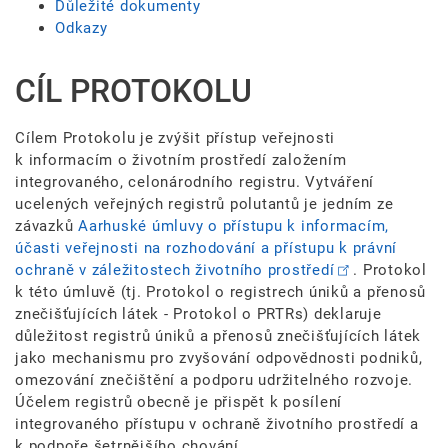
Důležité dokumenty
Odkazy
CÍL PROTOKOLU
Cílem Protokolu je zvýšit přístup veřejnosti
k informacím o životním prostředí založením
integrovaného, celonárodního registru. Vytváření
ucelených veřejných registrů polutantů je jedním ze
závazků
Aarhuské úmluvy o přístupu k informacím,
účasti veřejnosti na rozhodování a přístupu k právní
ochraně v záležitostech životního prostředí
. Protokol
k této úmluvě (tj. Protokol o registrech úniků a přenosů
znečišťujících látek - Protokol o PRTRs) deklaruje
důležitost registrů úniků a přenosů znečišťujících látek
jako mechanismu pro zvyšování odpovědnosti podniků,
omezování znečištění a podporu udržitelného rozvoje.
Účelem registrů obecně je přispět k posílení
integrovaného přístupu v ochraně životního prostředí a
k podpoře šetrnějšího chování.