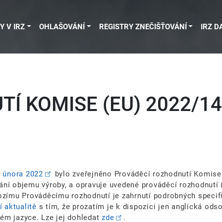
Y V IRZ
OHLAŠOVÁNÍ
REGISTRY ZNEČIŠŤOVÁNÍ
IRZ D
Í KOMISE (EU) 2022/1
. února 2022
bylo zveřejněno Prováděcí rozhodnutí Komise 
vání objemu výroby, a opravuje uvedené prováděcí rozhodnut
hozímu Prováděcímu rozhodnutí je zahrnutí podrobných specif
 aktualitě
s tím, že prozatím je k dispozici jen anglická od
kém jazyce. Lze jej dohledat
zde
.