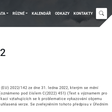
ATA
RŮZNÉ
KALENDÁŘ
ODKAZY
KONTAKTY
42
(EU) 2022/142 ze dne 31. ledna 2022, kterým se mění
í (oznámeno pod číslem C(2022) 451) (Text s významem pro
ikací vztahujících se k problematice vykazování objemu
souhlasená verze. Se zveřejněním tohoto předpisu v Úředním