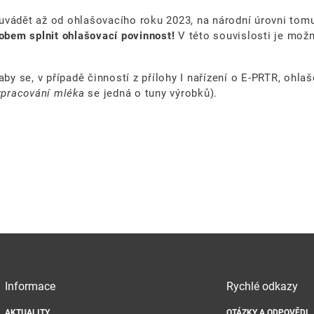
uvádět až od ohlašovacího roku 2023, na národní úrovni tomu
bem splnit ohlašovací povinnost!
V této souvislosti je možn
by se, v případě činností z přílohy I nařízení o E-PRTR, ohlaš
zpracování mléka
se jedná o tuny výrobků).
Informace
Rychlé odkazy
AKTUALITY
OTÁZKY A ODPOVĚDI