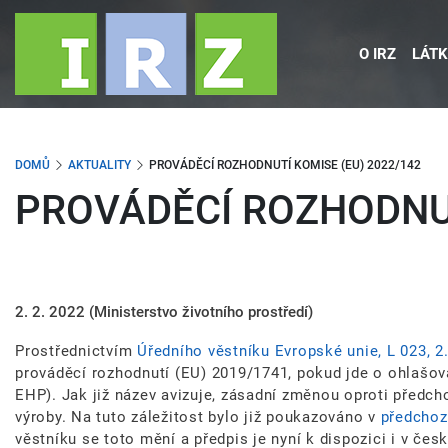
Přejít
k
O IRZ
LÁTK
hlavnímu
obsahu
DOMŮ
AKTUALITY
PROVÁDĚCÍ ROZHODNUTÍ KOMISE (EU) 2022/142
PROVÁDĚCÍ ROZHODNUT
2. 2. 2022
(Ministerstvo životního prostředí)
Prostřednictvím
Úředního věstníku Evropské unie, L 023, 2
prováděcí rozhodnutí (EU) 2019/1741, pokud jde o ohlašo
EHP). Jak již název avizuje, zásadní změnou oproti předc
výroby. Na tuto záležitost bylo již poukazováno v
předchozí
věstníku se toto mění a předpis je nyní k dispozici i v čes