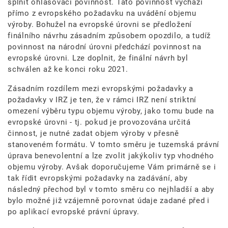
splnit ohlašovací povinnost. Tato povinnost vychází
přímo z evropského požadavku na uvádění objemu
výroby. Bohužel na evropské úrovni se předložení
finálního návrhu zásadním způsobem opozdilo, a tudíž
povinnost na národní úrovni předchází povinnost na
evropské úrovni. Lze doplnit, že finální návrh byl
schválen až ke konci roku 2021.
Zásadním rozdílem mezi evropskými požadavky a
požadavky v IRZ je ten, že v rámci IRZ není striktní
omezení výběru typu objemu výroby, jako tomu bude na
evropské úrovni - tj. pokud je provozována určitá
činnost, je nutné zadat objem výroby v přesně
stanoveném formátu. V tomto směru je tuzemská právní
úprava benevolentní a lze zvolit jakýkoliv typ vhodného
objemu výroby. Avšak doporučujeme Vám primárně se i
tak řídit evropskými požadavky na zadávání, aby
následný přechod byl v tomto směru co nejhladší a aby
bylo možné již vzájemně porovnat údaje zadané před i
po aplikací evropské právní úpravy.