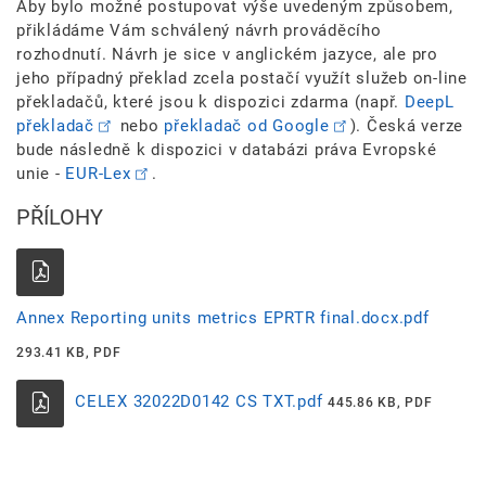
Aby bylo možné postupovat výše uvedeným způsobem,
přikládáme Vám schválený návrh prováděcího
rozhodnutí. Návrh je sice v anglickém jazyce, ale pro
jeho případný překlad zcela postačí využít služeb on-line
překladačů, které jsou k dispozici zdarma (např.
DeepL
překladač
nebo
překladač od Google
). Česká verze
bude následně k dispozici v databázi práva Evropské
unie -
EUR-Lex
.
PŘÍLOHY
Annex Reporting units metrics EPRTR final.docx.pdf
293.41 KB, PDF
CELEX 32022D0142 CS TXT.pdf
445.86 KB, PDF