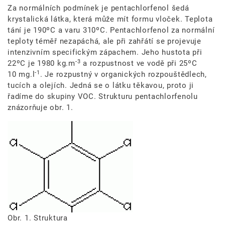
Za normálních podmínek je pentachlorfenol šedá
krystalická látka, která může mít formu vloček. Teplota
tání je
190ºC
a varu
310ºC
. Pentachlorfenol za normální
teploty téměř nezapáchá, ale při zahřátí se projevuje
intenzivním specifickým zápachem. Jeho hustota při
-3
22ºC
je
1980 kg.m
a rozpustnost ve vodě při
25ºC
-1
10 mg.l
. Je rozpustný v organických rozpouštědlech,
tucích a olejích. Jedná se o látku těkavou, proto ji
řadíme do skupiny VOC. Strukturu pentachlorfenolu
znázorňuje obr. 1.
Obrázek
Obr. 1. Struktura