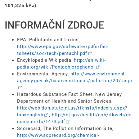
101,325 kPa).
INFORMAČNÍ ZDROJE
EPA: Pollutants and Toxics,
http://www.epa­.gov/safewater/pdfs/fac­
tsheets/soc/tech/p­entachl.pdf
Encyklopedie Wikipedia,
http://en.wiki­
pedia.org/wiki­/Pentachlorop­henol
Environmental Agency,
http://www.en­vironment-
agency.gov.uk/bu­siness/topics/po­llution/207.as­px
Hazardous Substance Fact Sheet, New Jersey
Department of Health and Senior Sevices,
http://web.doh­.state.nj.us/rtkhsfs/­indexfs.aspx?
lan=en­glish
,
http://nj.gov/he­alth/eoh/rtkweb/do­
cuments/fs/1473­.pdf
Scorecard, The Pollution Information Site,
http://www.sco­recard.org/che­mical-