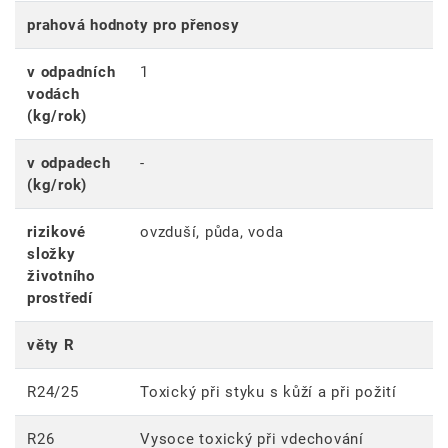
prahová hodnoty pro přenosy
v odpadních
1
vodách
(kg/rok)
v odpadech
-
(kg/rok)
rizikové
ovzduší, půda, voda
složky
životního
prostředí
věty R
R24/25
Toxický při styku s kůží a při požití
R26
Vysoce toxický při vdechování