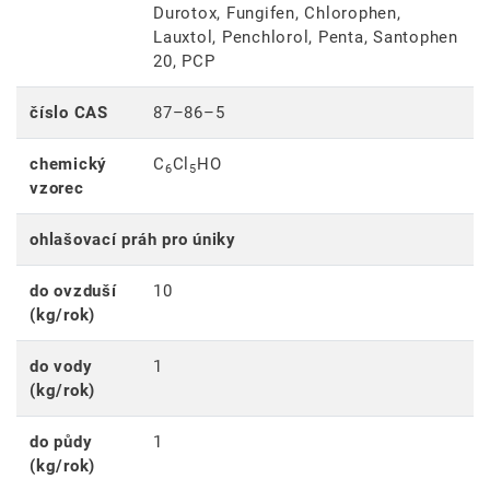
Durotox, Fungifen, Chlorophen,
Lauxtol, Penchlorol, Penta, Santophen
20, PCP
číslo CAS
87–86–5
chemický
C
Cl
HO
6
5
vzorec
ohlašovací práh pro úniky
do ovzduší
10
(kg/rok)
do vody
1
(kg/rok)
do půdy
1
(kg/rok)