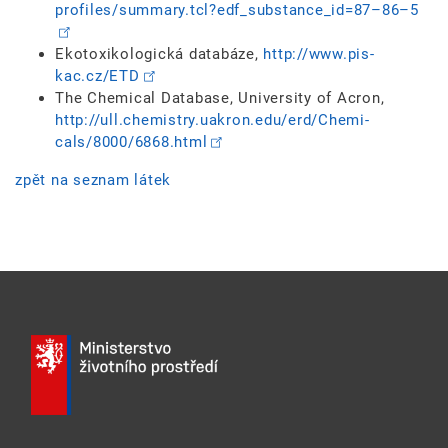
profiles/summa­ry.tcl?edf_sub­stance_id=87–86–5
Ekotoxikologická databáze,
http://www.pis­
kac.cz/ETD
The Chemical Database, University of Acron,
http://ull.che­mistry.uakron­.edu/erd/Chemi­
cals/8000/6868­.html
zpět na seznam látek