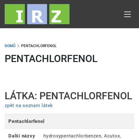
Přejít
k
hlavnímu
obsahu
DOMŮ
PENTACHLORFENOL
PENTACHLORFENOL
LÁTKA: PENTACHLORFENOL
zpět na seznam látek
Pentachlorfenol
Další názvy
hydroxypentachlor­benzen, Acutox,