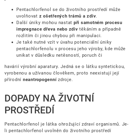
Pentachlorfenol se do životního prostředí může
uvolňovat
z ošetřených trámů a zdiv
.
Další úniky mohou nastat
při samotném procesu
impregnace dřeva nebo zdiv
těkáním a případně
rozlitím či jinou chybou při manipulaci.
Je také nutné vzít v úvahu potenciální úniky
pentachlorfenolu v procesu jeho výroby, kde může
unikat v důsledku netěsností, poruch či
havárií výrobní aparatury. Jedná se o látku syntetickou,
vyrobenou a užívanou člověkem, proto neexistují její
přírodní
neantropogenní
zdroje.
DOPADY NA ŽIVOTNÍ
PROSTŘEDÍ
Pentachlorfenol je látka ohrožující zdraví organismů. Je-
li pentachlorfenol uvolněn do životního prostředí