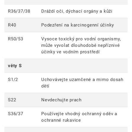
R36/37/38
Dráždí oči, dýchací orgány a kůži
R40
Podezření na karcinogenní účinky
R50/53
Vysoce toxický pro vodní organismy,
může vyvolat dlouhodobé nepříznivé
účinky ve vodním prostředí
věty S
S1/2
Uchovávejte uzamčené a mimo dosah
dětí
S22
Nevdechujte prach
S36/37
Používejte vhodný ochranný oděv a
ochranné rukavice