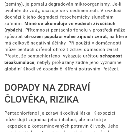
(zeminy), je pomalu degradován mikroorganismy. Je-li
uvolněn do vody, usazuje se v sedimentech. V ovzduší
dochází k jeho degradaci fotochemicky slunečním
zářením.
Mírně se akumuluje ve vodních živočiších
(rybách).
Přítomnost pentachlorfenolu v prostředí může
způsobit
ohrožení populací volně žijících zvířat
, na které
má celkově negativní účinky. Při použití v domácnosti
může pentachlorfenol ohrozit zdraví domácích zvířat.
Přesto, že pentachlorfenol vykazuje určitou
schopnost
bioakumulace
, nebyly prokázány žádné jeho významné
globální škodlivé dopady či šíření potravními řetězci.
DOPADY NA ZDRAVÍ
ČLOVĚKA, RIZIKA
Pentachlorfenol je zdraví škodlivá látka. K expozici
může dojít zejména jeho inhalací, ale možná je
i expozice z kontaminovaných potravin či vody. Jeho