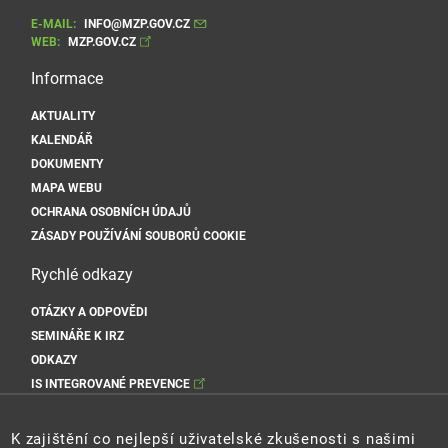
E-MAIL:
INFO@MZP.GOV.CZ
WEB:
MZP.GOV.CZ
Informace
AKTUALITY
KALENDÁŘ
DOKUMENTY
MAPA WEBU
OCHRANA OSOBNÍCH ÚDAJŮ
ZÁSADY POUŽÍVÁNÍ SOUBORŮ COOKIE
Rychlé odkazy
OTÁZKY A ODPOVĚDI
SEMINÁŘE K IRZ
ODKAZY
IS INTEGROVANÉ PREVENCE
Sociální sítě MŽP
K zajištění co nejlepší uživatelské zkušenosti s našimi