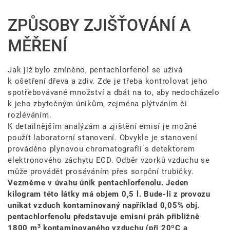
ZPŮSOBY ZJIŠŤOVÁNÍ A
MĚŘENÍ
Jak již bylo zmíněno, pentachlorfenol se užívá
k ošetření dřeva a zdiv. Zde je třeba kontrolovat jeho
spotřebovávané množství a dbát na to, aby nedocházelo
k jeho zbytečným únikům, zejména plýtváním či
rozléváním.
K detailnějším analýzám a zjištění emisí je možné
použít laboratorní stanovení. Obvykle je stanovení
prováděno plynovou chromatografií s detektorem
elektronového záchytu ECD. Odběr vzorků vzduchu se
může provádět prosáváním přes sorpční trubičky.
Vezměme v úvahu únik pentachlorfenolu. Jeden
kilogram této látky má objem 0,5 l. Bude-li z provozu
unikat vzduch kontaminovaný například 0,05% obj.
pentachlorfenolu představuje emisní práh přibližně
3
1800 m
kontaminovaného vzduchu (při
20ºC
a