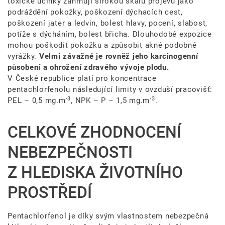
toxické účinky zahrnují širokou škálu projevů jako
podráždění pokožky, poškození dýchacích cest,
poškození jater a ledvin, bolest hlavy, pocení, slabost,
potíže s dýcháním, bolest břicha. Dlouhodobé expozice
mohou poškodit pokožku a způsobit akné podobné
vyrážky.
Velmi závažné je rovněž jeho karcinogenní
působení a ohrožení zdravého vývoje plodu.
V České republice platí pro koncentrace
pentachlorfenolu následující limity v ovzduší pracovišť:
-3
-3
PEL –
0,5 mg.m
, NPK – P –
1,5 mg.m
.
CELKOVÉ ZHODNOCENÍ
NEBEZPEČNOSTI
Z HLEDISKA ŽIVOTNÍHO
PROSTŘEDÍ
Pentachlorfenol je díky svým vlastnostem nebezpečná