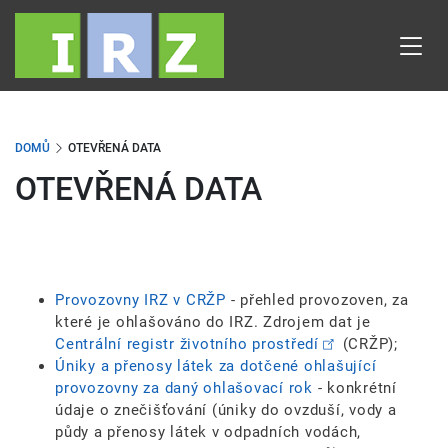
Přejít
k
hlavnímu
obsahu
DOMŮ
OTEVŘENÁ DATA
OTEVŘENÁ DATA
Provozovny IRZ v CRŽP
- přehled provozoven, za
které je ohlašováno do IRZ. Zdrojem dat je
Centrální registr životního prostředí
(CRŽP);
Úniky a přenosy látek za dotčené ohlašující
provozovny za daný ohlašovací rok
- konkrétní
údaje o znečišťování (úniky do ovzduší, vody a
půdy a přenosy látek v odpadních vodách,