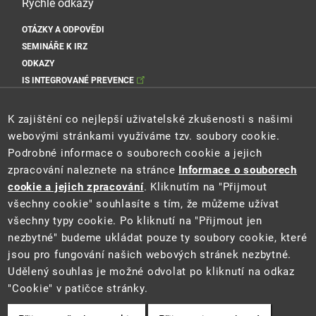
Rychlé odkazy
OTÁZKY A ODPOVĚDI
SEMINÁŘE K IRZ
ODKAZY
IS INTEGROVANÉ PREVENCE
Sociální sítě MŽP
K zajištění co nejlepší uživatelské zkušenosti s našimi
webovými stránkami využíváme tzv. soubory cookie.
Podrobné informace o souborech cookie a jejich
zpracování naleznete na stránce
Informace o souborech
Sociální sítě Cenia
cookie a jejich zpracování
. Kliknutím na "Přijmout
všechny cookie" souhlasíte s tím, že můžeme užívat
všechny typy cookie. Po kliknutí na "Přijmout jen
nezbytné" budeme ukládat pouze ty soubory cookie, které
jsou pro fungování našich webových stránek nezbytné.
Udělený souhlas je možné odvolat po kliknutí na odkaz
"Cookie" v patičce stránky.
2021 ©
Ministerstvo životního prostředí
a
CENIA