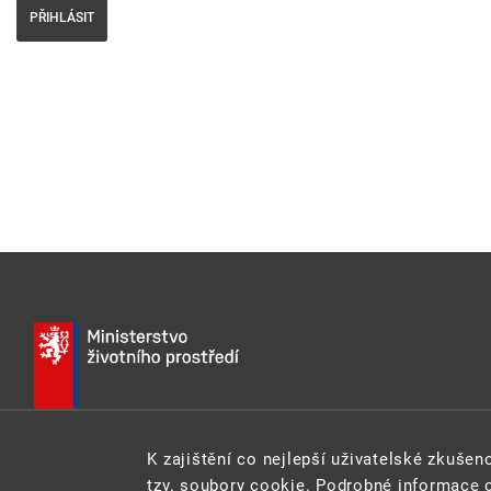
PŘIHLÁSIT
K zajištění co nejlepší uživatelské zkuše
E-MAIL:
INFO@MZP.GOV.CZ
WEB:
MZP.GOV.CZ
tzv. soubory cookie. Podrobné informace 