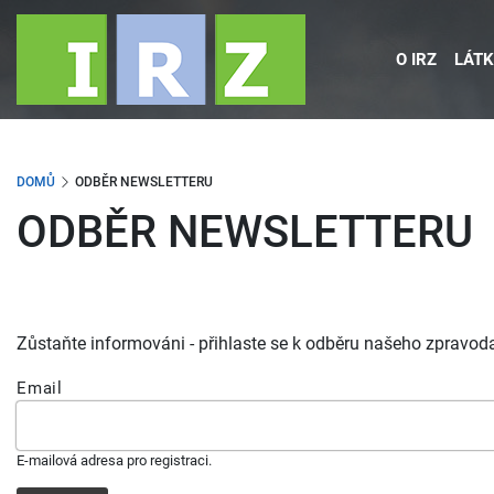
Přejít
k
O IRZ
LÁTK
hlavnímu
obsahu
DOMŮ
ODBĚR NEWSLETTERU
ODBĚR NEWSLETTERU
Zůstaňte informováni - přihlaste se k odběru našeho zpravoda
Email
E-mailová adresa pro registraci.