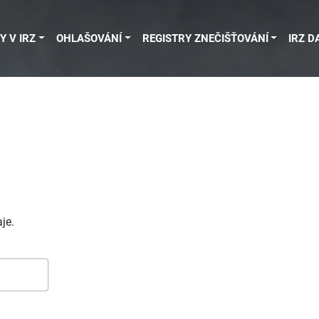
Y V IRZ
OHLAŠOVÁNÍ
REGISTRY ZNEČIŠŤOVÁNÍ
IRZ D
je.