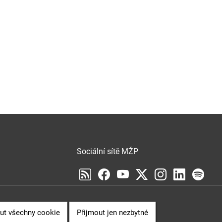
Sociální sítě MŽP
Sociální sítě Cenia
VENCE
ut všechny cookie
Přijmout jen nezbytné