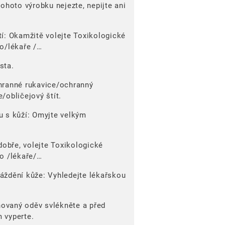
tohoto výrobku nejezte, nepijte ani
í: Okamžitě volejte Toxikologické
o/lékaře /…
sta.
hranné rukavice/ochranný
/obličejový štít.
u s kůží: Omyjte velkým
 dobře, volejte Toxikologické
o /lékaře/…
áždění kůže: Vyhledejte lékařskou
ovaný oděv svlékněte a před
 vyperte.