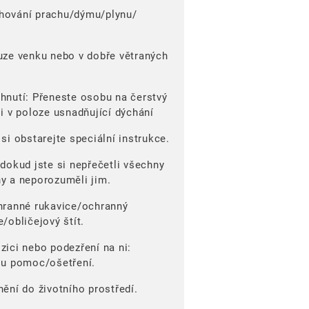
hování prachu/dýmu/plynu/
uze venku nebo v dobře větraných
hnutí: Přeneste osobu na čerstvý
i v poloze usnadňující dýchání
si obstarejte speciální instrukce.
dokud jste si nepřečetli všechny
y a neporozuměli jim.
hranné rukavice/ochranný
/obličejový štít.
ici nebo podezření na ni:
ou pomoc/ošetření.
ění do životního prostředí.