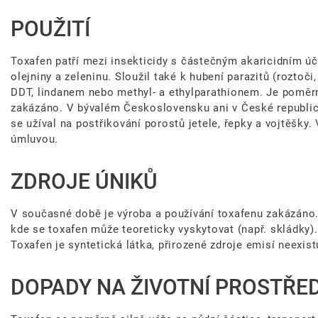
POUŽITÍ
Toxafen patří mezi insekticidy s částečným akaricidním úči
olejniny a zeleninu. Sloužil také k hubení parazitů (roztoči
DDT, lindanem nebo methyl- a ethylparathionem. Je poměrně
zakázáno. V bývalém Československu ani v České republice
se užíval na postřikování porostů jetele, řepky a vojtěšk
úmluvou.
ZDROJE ÚNIKŮ
V současné době je výroba a používání toxafenu zakázáno.
kde se toxafen může teoreticky vyskytovat (např. skládky).
Toxafen je syntetická látka, přirozené zdroje emisí neexistu
DOPADY NA ŽIVOTNÍ PROSTŘED