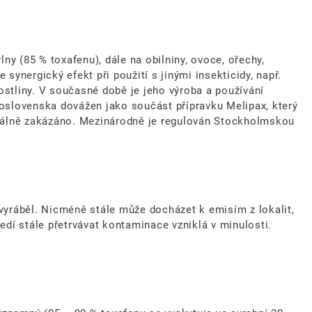
y (85 % toxafenu), dále na obilniny, ovoce, ořechy,
 synergický efekt při použití s jinými insekticidy, např.
ostliny. V současné době je jeho výroba a používání
oslovenska dovážen jako součást přípravku Melipax, který
iciálně zakázáno. Mezinárodně je regulován Stockholmskou
vyráběl. Nicméně stále může docházet k emisím z lokalit,
edí stále přetrvávat kontaminace vzniklá v minulosti.