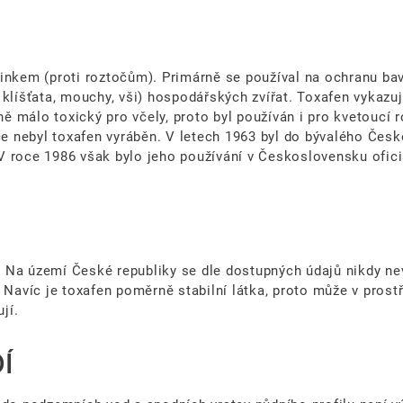
nkem (proti roztočům). Primárně se používal na ochranu bavln
, klíšťata, mouchy, vši) hospodářských zvířat. Toxafen vykazuje
 málo toxický pro včely, proto byl používán i pro kvetoucí r
 nebyl toxafen vyráběn. V letech 1963 byl do bývalého Česk
y. V roce 1986 však bylo jeho používání v Československu of
 Na území České republiky se dle dostupných údajů nikdy ne
 Navíc je toxafen poměrně stabilní látka, proto může v prostř
jí.
Í