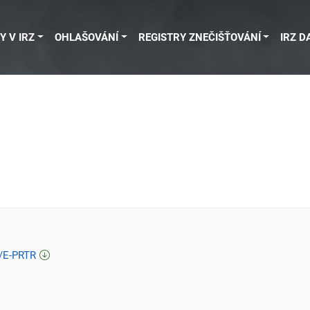
Y V IRZ
OHLAŠOVÁNÍ
REGISTRY ZNEČIŠŤOVÁNÍ
IRZ D
Z/E-PRTR