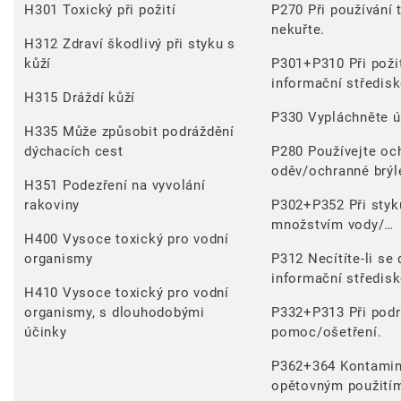
H301 Toxický při požití
P270 Při používání 
nekuřte.
H312 Zdraví škodlivý při styku s
kůží
P301+P310 Při požit
informační středisk
H315 Dráždí kůží
P330 Vypláchněte ú
H335 Může způsobit podráždění
dýchacích cest
P280 Používejte oc
oděv/ochranné brýle
H351 Podezření na vyvolání
rakoviny
P302+P352 Při styk
množstvím vody/…
H400 Vysoce toxický pro vodní
organismy
P312 Necítíte-li se
informační středisk
H410 Vysoce toxický pro vodní
organismy, s dlouhodobými
P332+P313 Při podr
účinky
pomoc/ošetření.
P362+364 Kontamin
opětovným použitím