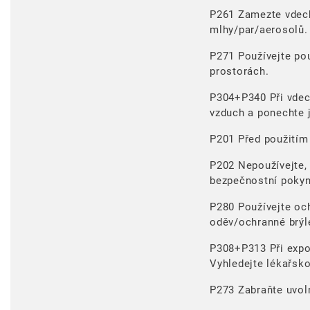
P261 Zamezte vdec
mlhy/par/aerosolů.
P271 Používejte po
prostorách.
P304+P340 Při vdec
vzduch a ponechte j
P201 Před použitím 
P202 Nepoužívejte, 
bezpečnostní pokyn
P280 Používejte oc
oděv/ochranné brýle
P308+P313 Při expoz
Vyhledejte lékařsk
P273 Zabraňte uvoln