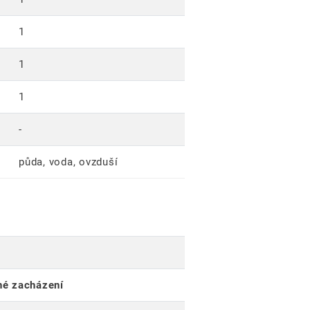
1
1
1
-
půda, voda, ovzduší
né zacházení