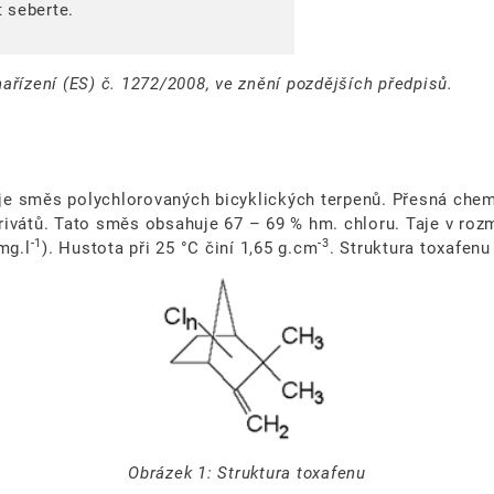
 seberte.
nařízení (ES) č. 1272/2008, ve znění pozdějších předpisů.
vuje směs polychlorovaných bicyklických terpenů. Přesná che
rivátů. Tato směs obsahuje 67 – 69 % hm. chloru. Taje v roz
-1
-3
mg.l
). Hustota při 25 °C činí 1,65 g.cm
. Struktura toxafenu
Obrázek 1: Struktura toxafenu