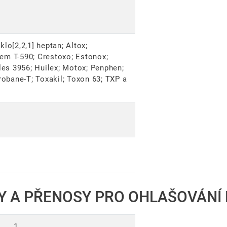
lo[2,2,1] heptan; Altox;
m T-590; Crestoxo; Estonox;
es 3956; Huilex; Motox; Penphen;
obane-T; Toxakil; Toxon 63; TXP a
Y A PŘENOSY PRO OHLAŠOVÁNÍ 
1