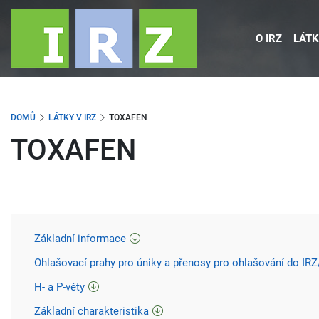
Přejít
k
O IRZ
LÁTK
hlavnímu
obsahu
DOMŮ
LÁTKY V IRZ
TOXAFEN
TOXAFEN
Základní informace
Ohlašovací prahy pro úniky a přenosy pro ohlašování do IR
H- a P-věty
Základní charakteristika