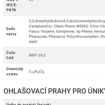
IRZ/E-
PRTR
2,2-dimethyldichlorid-3-dichlormethylen-bicyk
Camphechlor; Chem-Phene M5055; Chlor Che
Další
Fasco-Terpene; Geniphene; Gy-Phene; Hercul
názvy
Phenacide; Phenatox; Polychlorcamphen; Str
další
Číslo
8001-35-2
CAS
Chemický
C
H
Cl
10
8
8
vzorec
OHLAŠOVACÍ PRAHY PRO ÚNIK
Úniky do ovzduší (kg/rok)