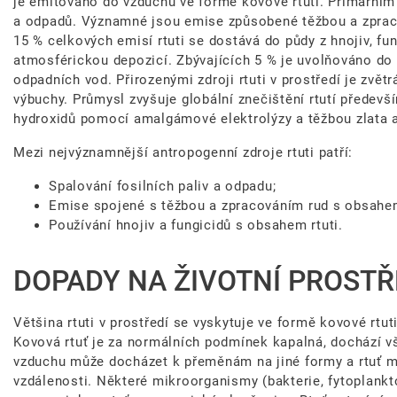
je emitováno do vzduchu ve formě kovové rtuti. Primárním 
a odpadů. Významné jsou emise způsobené těžbou a zprac
15 % celkových emisí rtuti se dostává do půdy z hnojiv, f
atmosférickou depozicí. Zbývajících 5 % je uvolňováno do
odpadních vod. Přirozenými zdroji rtuti v prostředí je zvět
výbuchy. Průmysl zvyšuje globální znečištění rtutí předevš
hydroxidů pomocí amalgámové elektrolýzy a těžbou zlata
Mezi nejvýznamnější antropogenní zdroje rtuti patří:
Spalování fosilních paliv a odpadu;
Emise spojené s těžbou a zpracováním rud s obsahem
Používání hnojiv a fungicidů s obsahem rtuti.
DOPADY NA ŽIVOTNÍ PROSTŘ
Většina rtuti v prostředí se vyskytuje ve formě kovové rtu
Kovová rtuť je za normálních podmínek kapalná, dochází 
vzduchu může docházet k přeměnám na jiné formy a rtuť m
vzdálenosti. Některé mikroorganismy (bakterie, fytoplank