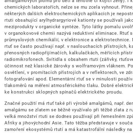
amalgámových plomb pro děti a těhotné či kojící ženy). I k
chemických laboratořích, nelze se mu zcela vyhnout. Přine
některých dalších elektrochemických aplikacích je nepost
rtuti obsahující arylhydrargyriové kationty se používali ja
meziprodukty v organické syntéze. Tyto látky pomalu uvolňu
v organokovové chemii nazývá reduktivní eliminace. Rtuť 
průmyslových chemikálií, v elektronice a elektrotechnice. 
rtuť se často používají např. v naslouchacích přístrojích,
přenosných radiopřijímačích, kalkulačkách, měřících přístr
radiomikrofonech. Svítidla s obsahem rtuti (zářivky, rtuťo
účinnost než klasické žárovky s wolframovým vláknem. Použí
osvětlení, v promítacích přístrojích a v reflektorech, ve zdr
fotografování apod. Elementární rtuť se v minulosti použív
tlakoměrů na měření atmosférického tlaku. Dobré elektrick
ke konstrukci sklopných spínačů elektrického proudu.
Značné použití má rtuť také při výrobě amalgámů, např. d
amalgámu se zlatem se běžně využívalo při těžbě zlata z r
velká množství rtuti se dodnes používají při řemeslném z
Afriky a jihovýchodní Asie. Tato těžba představuje v součas
zamoření ekosystémů rtutí a má katastrofální následky na 