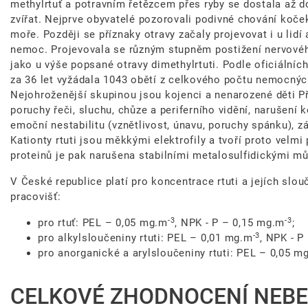
methylrtuť a potravním řetězcem přes ryby se dostala až d
zvířat. Nejprve obyvatelé pozorovali podivné chování koček
moře. Později se příznaky otravy začaly projevovat i u li
nemoc. Projevovala se různým stupněm postižení nervové
jako u výše popsané otravy dimethylrtuti. Podle oficiální
za 36 let vyžádala 1043 obětí z celkového počtu nemocných
Nejohroženější skupinou jsou kojenci a nenarozené děti Př
poruchy řeči, sluchu, chůze a periferního vidění, narušení 
emoční nestabilitu (vznětlivost, únavu, poruchy spánku), z
Kationty rtuti jsou měkkými elektrofily a tvoří proto velmi
proteinů je pak narušena stabilními metalosulfidickými můs
V České republice platí pro koncentrace rtuti a jejích slou
pracovišť:
-3
-3
pro rtuť: PEL – 0,05 mg.m
, NPK - P – 0,15 mg.m
;
-3
pro alkylsloučeniny rtuti: PEL – 0,01 mg.m
, NPK - P
pro anorganické a arylsloučeniny rtuti: PEL – 0,05 m
CELKOVÉ ZHODNOCENÍ NEBE