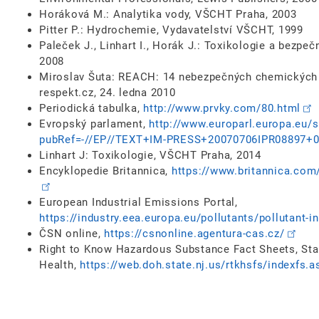
Horáková M.: Analytika vody, VŠCHT Praha, 2003
Pitter P.: Hydrochemie, Vydavatelství VŠCHT, 1999
Paleček J., Linhart I., Horák J.: Toxikologie a bezp
2008
Miroslav Šuta: REACH: 14 nebezpečných chemických lá
respekt.cz, 24. ledna 2010
Periodická tabulka,
http://www.prvky.com/80.html
Evropský parlament,
http://www.europarl.europa.eu/
pubRef=-//EP//TEXT+IM-PRESS+20070706IPR08897
Linhart J: Toxikologie, VŠCHT Praha, 2014
Encyklopedie Britannica,
https://www.britannica.com
European Industrial Emissions Portal,
https://industry.eea.europa.eu/pollutants/pollutant-i
ČSN online,
https://csnonline.agentura-cas.cz/
Right to Know Hazardous Substance Fact Sheets, Sta
Health,
https://web.doh.state.nj.us/rtkhsfs/indexfs.a