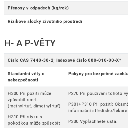
Přenosy v odpadech (kg/rok)
Rizikové složky životního prostředí
H- A P-VĚTY
Číslo CAS 7440-38-2; Indexové číslo 080-010-00-X*
Standardní věty o
Pokyny pro bezpečné zachá
nebezpečnosti
H300 Při požití může
P270 Při používání tohoto vý
způsobit smrt
P301+P310 Při požití: Okamž
(methylrtuť, dimethylrtuť)
informační středisko/lékaře
H310 Při styku s
P330 Vypláchněte ústa.
pokožkou může způsobit