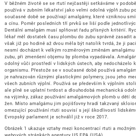
V běžném životě se se rtutí nejčastěji setkáváme v podob
používá v zubním lékařství jako velmi odolná výplň zubu p
současné době se používají amalgámy, které vzniknou smíse
a cínu. Poměr posledních tří prvků se liší podle jednotliv
Dentální amalgám musí splňovat řadu přísných kritérií. Ryc
lékař měl dostatek času plombu do zubu správně zasadit 
však již po hodině až dvou měla být natolik tvrdá, že ji pa
nesmí docházet k velkým rozměrovým změnám amalgámu – p
zubu, při zmenšení objemu by plomba vypadávala. Amalgá
odolný vůči prostředí v lidských ústech, aby nedocházelo k
organismu. Přestože se v současné době používá amalgám 
je nahrazován různými plastickými polymery, jsou jeho mec
všech zubních výplní. Používá se především k výplním stol
ale plně se uplatní tvrdost a dlouhodobá mechanická odoln
na výjimky, zákaz používání amalgámových plomb u dětí do 
žen. Místo amalgámu jim pojišťovny hradí takzvaný skloi
omezující používání rtuti souvisí s její škodlivostí lidském
Evropský parlament je schválil již v roce 2017.
Obrázek 1 ukazuje vztahy mezi koncentrací rtuti a možným
webových stránkách agentury US EPA (USA).