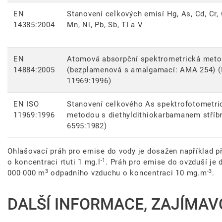
EN
Stanovení celkových emisí Hg, As, Cd, Cr, 
14385:2004
Mn, Ni, Pb, Sb, TI a V
EN
Atomová absorpční spektrometrická met
14884:2005
(bezplamenová s amalgamací: AMA 254) (
11969:1996)
EN ISO
Stanovení celkového As spektrofotometri
11969:1996
metodou s diethyldithiokarbamanem stříb
6595:1982)
Ohlašovací práh pro emise do vody je dosažen například p
-1
o koncentraci rtuti 1 mg.l
. Práh pro emise do ovzduší je 
3
-3
000 000 m
odpadního vzduchu o koncentraci 10 mg.m
.
DALŠÍ INFORMACE, ZAJÍMAV