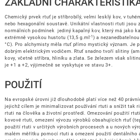
ZÁKLADNÍ CHARAKTERISTIK
Chemický prvek rtuť je stříbrobílý, velmi lesklý kov, v tuhém
nebo hexagonální soustavě. Unikátní vlastnosti rtuti jsou 
normálních podmínek jediný kapalný kov, který má jako k
-1
extrémně vysokou hustotu (13,5 g.ml
) a nezanedbatelnou 
°C). Pro alchymisty měla rtuť přímo mystický význam. Je 
dobrým elektrickým vodičem. Rtuť snadno tvoří slitiny (
kovy, včetně stříbra, hliníku a zlata. Se železem však sli
je +1 a +2, výjimečně se vyskytuje ve stavu 3+.
POUŽITÍ
Na evropské úrovni již dlouhodobě platí více než 40 právní
jejichž cílem je minimalizovat používání rtuti a snížit tak 
rtuti na člověka a životní prostředí. Omezování použití rtu
kovové rtuti, omezení vývozu výrobků obsahujících rtuť (te
použití rtuti v určitých výrobních procesech a u nových výr
malém měřítku pomocí rtuti a omezení použití dentálního