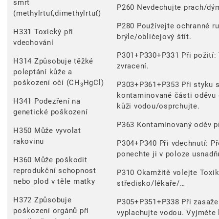
smrt
P260 Nevdechujte prach/dým
(methylrtuť,dimethylrtuť)
P280 Používejte ochranné r
H331 Toxický při
brýle/obličejový štít.
vdechování
P301+P330+P331 Při požití: 
H314 Způsobuje těžké
zvracení.
poleptání kůže a
poškození očí (CH
HgCl)
P303+P361+P353 Při styku s 
3
kontaminované části oděvu 
H341 Podezření na
kůži vodou/osprchujte.
genetické poškození
P363 Kontaminovaný oděv př
H350 Může vyvolat
rakovinu
P304+P340 Při vdechnutí: Př
ponechte ji v poloze usnadňu
H360 Může poškodit
reprodukční schopnost
P310 Okamžitě volejte Toxi
nebo plod v těle matky
středisko/lékaře/…
H372 Způsobuje
P305+P351+P338 Při zasažen
poškození orgánů při
vyplachujte vodou. Vyjměte k