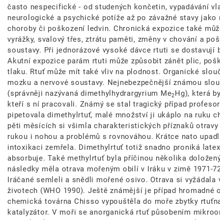
často nespecifické - od studených končetin, vypadávání vla
neurologické a psychické potíže až po závažné stavy jako
choroby či poškození ledvin. Chronická expozice také mů
vyrážky, svalový třes, ztrátu paměti, změny v chování a po
soustavy. Při jednorázové vysoké dávce rtuti se dostavují b
Akutní expozice parám rtuti může způsobit zánět plic, pošk
tlaku. Rtuť může mít také vliv na plodnost. Organické slou
mozku a nervové soustavy. Nejnebezpečnější známou slouče
(správněji nazývaná dimethylhydrargyrium Me
Hg), která by
2
kteří s ní pracovali. Známý se stal tragický případ profeso
pipetovala dimethylrtuť, malé množství ji ukáplo na ruku c
pěti měsících si všimla charakteristických příznaků otravy
rukou i nohou a problémů s rovnováhou. Krátce nato upad
intoxikaci zemřela. Dimethylrtuť totiž snadno proniká latex
absorbuje. Také methylrtuť byla příčinou několika dolože
následky měla otrava mořeným obilí v Iráku v zimě 1971-72
Iráčané semleli a snědli mořené osivo. Otrava si vyžádala 
životech (WHO 1990). Ještě známější je případ hromadné 
chemická továrna Chisso vypouštěla do moře zbytky rtuťna
katalyzátor. V moři se anorganická rtuť působením mikro