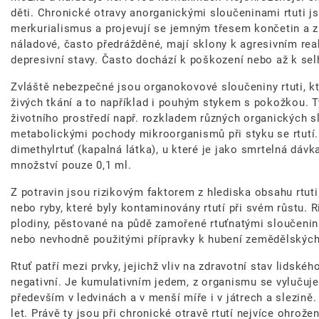
děti. Chronické otravy anorganickými sloučeninami rtuti
merkurialismus a projevují se jemným třesem končetin a 
náladové, často předrážděné, mají sklony k agresivním rea
depresivní stavy. Často dochází k poškození nebo až k selh
Zvláště nebezpečné jsou organokovové sloučeniny rtuti, 
živých tkání a to například i pouhým stykem s pokožkou. T
životního prostředí např. rozkladem různých organických s
metabolickými pochody mikroorganismů při styku se rtutí.
dimethylrtuť (kapalná látka), u které je jako smrtelná dá
množství pouze 0,1 ml.
Z potravin jsou rizikovým faktorem z hlediska obsahu rtuti 
nebo ryby, které byly kontaminovány rtutí při svém růstu.
plodiny, pěstované na půdě zamořené rtuťnatými sloučenin
nebo nevhodně použitými přípravky k hubení zemědělskýc
Rtuť patří mezi prvky, jejichž vliv na zdravotní stav lidsk
negativní. Je kumulativním jedem, z organismu se vylučuje
především v ledvinách a v menší míře i v játrech a slezině
let. Právě ty jsou při chronické otravě rtutí nejvíce ohrože