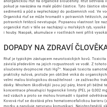
anorganickou rtuť na organické sloučeniny. Rtuť setrvává v
pokud je navázána na malé půdní částice. Tyto částice obv
sedimentů a půd a nepřecházejí do podzemních vod. Ve vod
Organická rtuť se může hromadit v potravních řetězcích, z
potravních řetězců nevstupuje. Popsanou vlastnost lze na
organické rtuti v těle se nacházejí u mořských ryb, vysok
i houby. Naopak, akumulace v rostlinách není příliš vysoká
DOPADY NA ZDRAVÍ ČLOVĚKA,
Rtuť je typickým zástupcem neurotoxických kovů. Toxicita j
závislá především na jejich rozpustnosti ve vodě. Z tohoto
2+
sloučeniny dvojmocné rtuti Hg
. Naopak toxicita samotné
prakticky nulová, protože jen obtížně vniká do organických
velmi malou biologickou dosažitelnost - ze zažívacího tra
dávky. Mnohem škodlivější jsou její páry, které při běžné 
koncentrace přesahující hygienické limity (PEL je 0,002 m
než vzduch a proto se mohou hromadit v špatně odvětráva
Kovová rtuť se dostává přes hematoencefalickou barieru (al
mozku a narušuje nervovou komunikaci. Nejohroženější sk