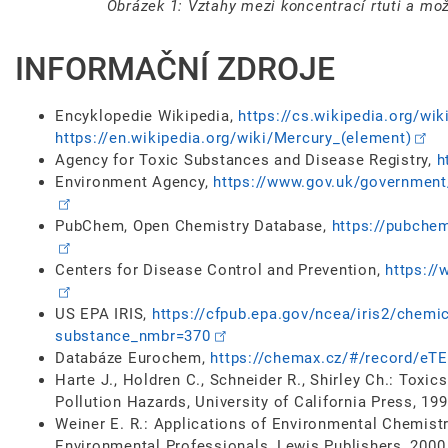
Obrázek 1: Vztahy mezi koncentrací rtuti a m
INFORMAČNÍ ZDROJE
Encyklopedie Wikipedia,
https://cs.wikipedia.org/w
https://en.wikipedia.org/wiki/Mercury_(element)
Agency for Toxic Substances and Disease Registry,
h
Environment Agency,
https://www.gov.uk/government
PubChem, Open Chemistry Database,
https://pubche
Centers for Disease Control and Prevention,
https:/
US EPA IRIS,
https://cfpub.epa.gov/ncea/iris2/chemi
substance_nmbr=370
Databáze Eurochem,
https://chemax.cz/#/record/e
Harte J., Holdren C., Schneider R., Shirley Ch.: Toxic
Pollution Hazards, University of California Press, 19
Weiner E. R.: Applications of Environmental Chemistry
Environmental Professionals, Lewis Publishers, 2000