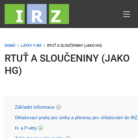
Přejít
k
hlavnímu
obsahu
DOMŮ
LÁTKY V IRZ
RTUŤ A SLOUČENINY (JAKO HG)
RTUŤ A SLOUČENINY (JAKO
HG)
Základní informace
Ohlašovací prahy pro úniky a přenosy pro ohlašování do IR
H- a P-věty