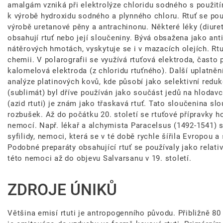
amalgám vzniká při elektrolýze chloridu sodného s použití
k výrobě hydroxidu sodného a plynného chloru. Rtuť se použ
výrobě uretanové pěny a antrachinonu. Některé léky (diuret
obsahují rtuť nebo její sloučeniny. Bývá obsažena jako anti
nátěrových hmotách, vyskytuje se i v mazacích olejích. Rtu
chemii. V polarografii se využívá rtuťová elektroda, často
kalomelová elektroda (z chloridu rtuťného). Další uplatněn
analýze platinových kovů, kde působí jako selektivní redukč
(sublimát) byl dříve používán jako součást jedů na hlodavc
(azid rtuti) je znám jako třaskavá rtuť. Tato sloučenina sl
rozbušek. Až do počátku 20. století se rtuťové přípravky ho
nemocí. Např. lékař a alchymista Paracelsus (1492-1541) s
syfilidy, nemoci, která se v té době rychle šířila Evropou a 
Podobné preparáty obsahující rtuť se používaly jako relati
této nemoci až do objevu Salvarsanu v 19. století.
ZDROJE ÚNIKŮ
Většina emisí rtuti je antropogenního původu. Přibližně 80