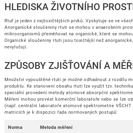
HLEDISKA ŽIVOTNÍHO PROST
Rtuť je jeden z nejtoxičtějších prvků. Vyskytuje se ve všec
Anorganické sloučeniny rtuti se mohou v anaerobním prost
mikroorganismů přeměňovat na organické, které se mohou 
Organické sloučeniny rtuti jsou toxičtější než anorganické
nevylučují.
ZPŮSOBY ZJIŠŤOVÁNÍ A MĚŘ
Množství vypouštěné rtuti je možné odhadnout z rozdílu mez
produktu. Ke stanovení obsahu rtuti lze využít tzv. techniku
speciální provedení metody atomové absorpční spektrometri
Měření mohou provést komerční laboratoře nebo se lze obr
(např. centrální laboratoře atomové spektrometrie VŠCHT P
matricích je k dispozici řada normovaných postupů:
Norma
Metoda měření