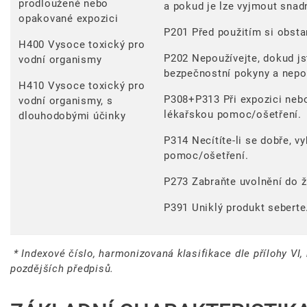
prodloužené nebo
a pokud je lze vyjmout snad
opakované expozici
P201 Před použitím si obstar
H400 Vysoce toxický pro
P202 Nepoužívejte, dokud js
vodní organismy
bezpečnostní pokyny a nepo
H410 Vysoce toxický pro
P308+P313 Při expozici nebo
vodní organismy, s
lékařskou pomoc/ošetření.
dlouhodobými účinky
P314 Necítíte-li se dobře, v
pomoc/ošetření.
P273 Zabraňte uvolnění do ž
P391 Uniklý produkt seberte
* Indexové číslo, harmonizovaná klasifikace dle přílohy VI,
pozdějších předpisů.