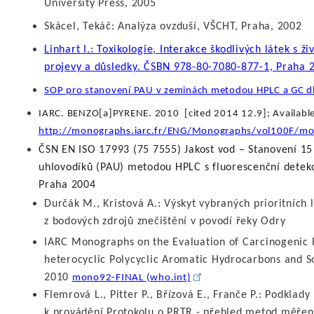
University Press, 2005
Skácel, Tekáč: Analýza ovzduší, VŠCHT, Praha, 2002
Linhart I.: Toxikologie, Interakce škodlivých látek s 
projevy a důsledky. ČSBN 978-80-7080-877-1, Praha 
SOP pro stanovení PAU v zeminách metodou HPLC a GC dl
IARC. BENZO[a]PYRENE. 2010 [cited 2014 12.9]; Availabl
http://monographs.iarc.fr/ENG/Monographs/vol100F/m
ČSN EN ISO 17993 (75 7555) Jakost vod – Stanovení 15
uhlovodíků (PAU) metodou HPLC s fluorescenční detekc
Praha 2004
Durčák M., Kristová A.: Výskyt vybraných prioritních
z bodových zdrojů znečištění v povodí řeky Odry
IARC Monographs on the Evaluation of Carcinogenic
heterocyclic Polycyclic Aromatic Hydrocarbons and S
2010
mono92-FINAL (who.int)
Flemrová L., Pitter P., Břízová E., Franče P.: Podklady
k provádění Protokolu o PRTR - přehled metod měření