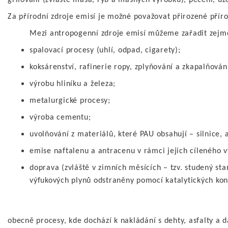
grilování (zvláště masa, ryb a masných výrobků), pečení, uze
Za přírodní zdroje emisí je možné považovat přirozené přír
Mezi antropogenní zdroje emisí můžeme zařadit zejm
spalovací procesy (uhlí, odpad, cigarety);
koksárenství, rafinerie ropy, zplyňování a zkapalňování
výrobu hliníku a železa;
metalurgické procesy;
výroba cementu;
uvolňování z materiálů, které PAU obsahují – silnice, 
emise naftalenu a antracenu v rámci jejich cíleného v
doprava (zvláště v zimních měsících – tzv. studený sta
výfukových plynů odstraněny pomocí katalytických kon
obecně procesy, kde dochází k nakládání s dehty, asfalty a 