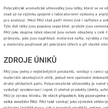
Polycyklické aromatické uhlovodíky jsou látky, které se ve v
snad až na výjimky spojené s laboratorními výzkumy a analý
pro analýzu). Mezi PAU však patří mimo jiné i naftalen a ant
Tyto dvě látky jsou popsány separátně, protože jsou samost
PAU jako skupina látek obecně jsou ovšem obsaženy v celé 
průmyslu, jako jsou například: motorová nafta, výrobky z
a materiály používané při pokrývání střech a při stavbě silni
ZDROJE ÚNIKŮ
PAU jsou jedny z nejběžnějších polutantů, vznikají v rámci s
materiálů obsahujících uhlík, pokud není spalování dokonal
druhů uhlíkatých paliv. Polyaromatické uhlovodíky je nutné
vyskytují vysokovroucí ropné či uhelné produkty (dehty, as
PAU je výroba hliníku.
Ve všech případech, kdy pozorujeme v
velká množství PAU.
PAU také vznikají jako výsledek některý