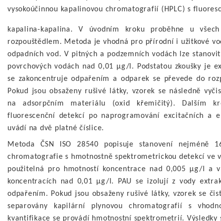
vysokoúčinnou kapalinovou chromatografií (HPLC) s fluoresc
kapalina-kapalina. V úvodním kroku proběhne u všech
rozpouštědlem. Metoda je vhodná pro přírodní i užitkové vo
odpadních vod. V pitných a podzemních vodách lze stanovi
povrchových vodách nad 0,01 µg/l. Podstatou zkoušky je e
se zakoncentruje odpařením a odparek se převede do roz
Pokud jsou obsaženy rušivé látky, vzorek se následně vyč
na adsorpčním materiálu (oxid křemičitý). Dalším kr
fluorescenční detekcí po naprogramování excitačních a e
uvádí na dvě platné číslice.
Metoda ČSN ISO 28540 popisuje stanovení nejméně 16
chromatografie s hmotnostně spektrometrickou detekcí ve vš
použitelná pro hmotností koncentrace nad 0,005 µg/l a 
koncentracích nad 0,01 µg/l. PAU se izolují z vody extra
odpařením. Pokud jsou obsaženy rušivé látky, vzorek se čis
separovány kapilární plynovou chromatografií s vhodno
kvantifikace se provádí hmotnostní spektrometrií. Výsledky 