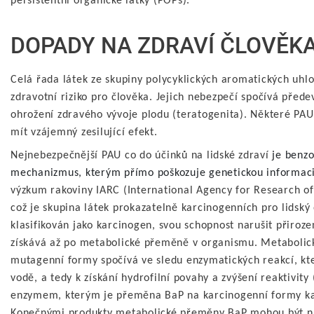
persistentní organické látky (POPs).
DOPADY NA ZDRAVÍ ČLOVĚKA,
Celá řada látek ze skupiny polycyklických aromatických uhl
zdravotní riziko pro člověka. Jejich nebezpečí spočívá před
ohrožení zdravého vývoje plodu (teratogenita). Některé PA
mít vzájemný zesilující efekt.
Nejnebezpečnější PAU co do účinků na lidské zdraví
je benzo
mechanizmus, kterým přímo poškozuje genetickou informac
výzkum rakoviny IARC (International Agency for Research of
což je skupina látek prokazatelně karcinogenních pro lidský
klasifikován jako karcinogen, svou schopnost narušit přiroz
získává až po metabolické přeměně v organismu. Metabolic
mutagenní formy spočívá ve sledu enzymatických reakcí, kte
vodě, a tedy k získání hydrofilní povahy a zvýšení reaktivity
enzymem, kterým je přeměna BaP na karcinogenní formy ka
Konečnými produkty metabolické přeměny BaP mohou být např