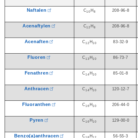
Naftalen
C
H
208-96-8
10
8
Acenaftylen
C
H
208-96-8
12
8
Acenaften
C
H
83-32-9
12
10
Fluoren
C
H
86-73-7
13
10
Fenathren
C
H
85-01-8
14
10
Anthracen
C
H
120-12-7
14
10
Fluoranthen
C
H
206-44-0
16
10
Pyren
C
H
129-00-0
16
10
Benzo(a)anthracen
C
H
56-55-3
18
12