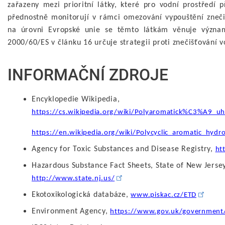
zařazeny mezi prioritní látky, které pro vodní prostředí p
přednostně monitorují v rámci omezování vypouštění znečiš
na úrovni Evropské unie se těmto látkám věnuje význa
2000/60/ES v článku 16 určuje strategii proti znečišťování v
INFORMAČNÍ ZDROJE
Encyklopedie Wikipedia,
https://cs.wikipedia.org/wiki/Polyaromatick%C3%A9_
https://en.wikipedia.org/wiki/Polycyclic_aromatic_hydr
Agency for Toxic Substances and Disease Registry,
ht
Hazardous Substance Fact Sheets, State of New Jerse
http://www.state.nj.us/
Ekotoxikologická databáze,
www.piskac.cz/ETD
Environment Agency,
https://www.gov.uk/government/