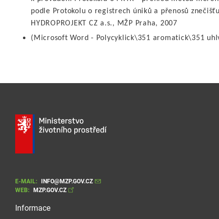
podle Protokolu o registrech úniků a přenosů znečišťuj
HYDROPROJEKT CZ a.s., MŽP Praha, 2007
(Microsoft Word - Polycyklick\351 aromatick\351 uhlv
E-MAIL:
INFO@MZP.GOV.CZ
WEB:
MZP.GOV.CZ
Informace