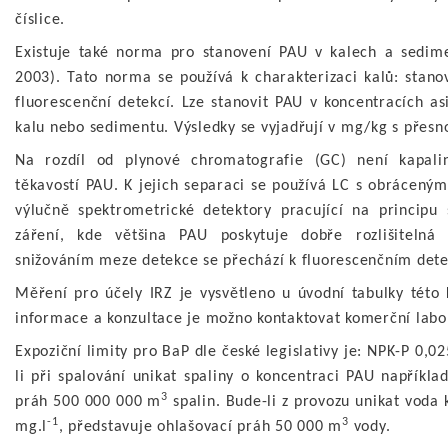
číslice.
Existuje také norma pro stanovení PAU v kalech a sedi
2003). Tato norma se používá k charakterizaci kalů: sta
fluorescenční detekcí. Lze stanovit PAU v koncentracích as
kalu nebo sedimentu. Výsledky se vyjadřují v mg/kg s přesnos
Na rozdíl od plynové chromatografie (GC) není kapal
těkavostí PAU. K jejich separaci se používá LC s obráceným
výlučně spektrometrické detektory pracující na principu 
záření, kde většina PAU poskytuje dobře rozlišitelná 
snižováním meze detekce se přechází k fluorescenčním det
Měření pro účely IRZ je vysvětleno u úvodní tabulky této k
informace a konzultace je možno kontaktovat komerční labor
Expoziční limity pro BaP dle české legislativy je: NPK-P 0,
li při spalování unikat spaliny o koncentraci PAU napříkl
3
práh 500 000 000 m
spalin. Bude-li z provozu unikat voda
-1
3
mg.l
, představuje ohlašovací práh 50 000 m
vody.