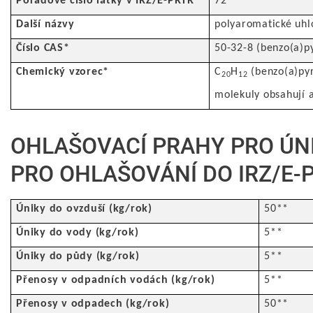
Pořadové číslo látky v IRZ/E-PRTR
72
Další názvy
polyaromatické uhl
Číslo CAS*
50-32-8 (benzo(a)py
Chemický vzorec*
C
H
(benzo(a)pyr
20
12
molekuly obsahují 
OHLAŠOVACÍ PRAHY PRO ÚN
PRO OHLAŠOVÁNÍ DO IRZ/E-
Úniky do ovzduší (kg/rok)
50**
Úniky do vody (kg/rok)
5**
Úniky do půdy (kg/rok)
5**
Přenosy v odpadních vodách (kg/rok)
5**
Přenosy v odpadech (kg/rok)
50**