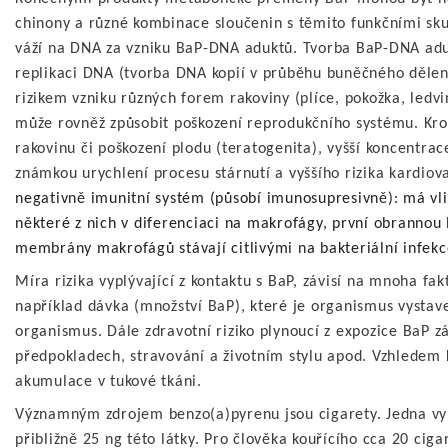
chinony a různé kombinace sloučenin s těmito funkčními sk
váží na DNA za vzniku BaP-DNA aduktů. Tvorba BaP-DNA ad
replikaci DNA (tvorba DNA kopií v průběhu buněčného dělen
rizikem vzniku různých forem rakoviny (plíce, pokožka, ledvi
může rovněž způsobit poškození reprodukčního systému. Kro
rakovinu či poškození plodu (teratogenita), vyšší koncentrac
známkou urychlení procesu stárnutí a vyššího rizika kardio
negativně imunitní systém (působí imunosupresivně): má vliv
některé z nich v diferenciaci na makrofágy, první obrannou li
membrány makrofágů stávají citlivými na bakteriální infekc
Míra rizika vyplývající z kontaktu s BaP, závisí na mnoha fak
například dávka (množství BaP), které je organismus vysta
organismus. Dále zdravotní riziko plynoucí z expozice BaP zá
předpokladech, stravování a životním stylu apod. Vzhledem k
akumulace v tukové tkáni.
Významným zdrojem benzo(a)pyrenu jsou cigarety. Jedna vy
přibližně 25 ng této látky. Pro člověka kouřícího cca 20 cig