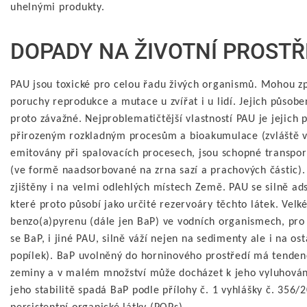
uhelnými produkty.
DOPADY NA ŽIVOTNÍ PROSTŘ
PAU jsou toxické pro celou řadu živých organismů. Mohou 
poruchy reprodukce a mutace u zvířat i u lidí. Jejich působ
proto závažné. Nejproblematičtější vlastností PAU je jejich 
přirozeným rozkladným procesům a bioakumulace (zvláště v
emitovány při spalovacích procesech, jsou schopné transpor
(ve formě naadsorbované na zrna sazí a prachových částic). 
zjištěny i na velmi odlehlých místech Země. PAU se silně ad
které proto působí jako určité rezervoáry těchto látek. Velk
benzo(a)pyrenu (dále jen BaP) ve vodních organismech, pro 
se BaP, i jiné PAU, silně váží nejen na sedimenty ale i na ost
popílek). BaP uvolněný do horninového prostředí má tendenci
zeminy a v malém množství může docházet k jeho vyluhová
jeho stabilitě spadá BaP podle přílohy č. 1 vyhlášky
č. 356/2