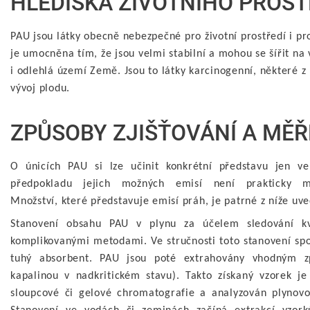
HLEDISKA ŽIVOTNÍHO PROST
PAU jsou látky obecně nebezpečné pro životní prostředí i pr
je umocněna tím, že jsou velmi stabilní a mohou se šířit na
i odlehlá území Země. Jsou to látky karcinogenní, některé z
vývoj plodu.
ZPŮSOBY ZJIŠŤOVÁNÍ A MĚŘ
O únicích PAU si lze učinit konkrétní představu jen ve
předpokladu jejich možných emisí není prakticky m
Množství, které představuje emisí práh, je patrné z níže uv
Stanovení obsahu PAU v plynu za účelem sledování kva
komplikovanými metodami. Ve stručnosti toto stanovení sp
tuhý absorbent. PAU jsou poté extrahovány vhodným z
kapalinou v nadkritickém stavu). Takto získaný vzorek j
sloupcové či gelové chromatografie a analyzován plynovo