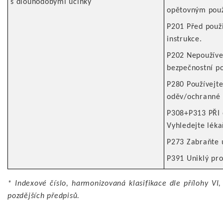
s dlouhodobými účinky
opětovným použ
P201 Před použi
instrukce.
P202 Nepoužívej
bezpečnostní p
P280 Používejt
oděv/ochranné b
P308+P313 PŘI e
Vyhledejte lék
P273 Zabraňte u
P391 Uniklý pro
* Indexové číslo, harmonizovaná klasifikace dle přílohy VI,
pozdějších předpisů.