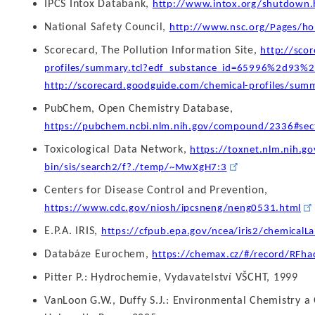
IPCS Intox Databank,
http://www.intox.org/shutdown.
National Safety Council,
http://www.nsc.org/Pages/ho
Scorecard, The Pollution Information Site,
http://sco
profiles/summary.tcl?edf_substance_id=65996%2d93%
http://scorecard.goodguide.com/chemical-profiles/sum
PubChem, Open Chemistry Database,
https://pubchem.ncbi.nlm.nih.gov/compound/2336#sec
Toxicological Data Network,
https://toxnet.nlm.nih.go
bin/sis/search2/f?./temp/~MwXgH7:3
Centers for Disease Control and Prevention,
https://www.cdc.gov/niosh/ipcsneng/neng0531.html
E.P.A. IRIS,
https://cfpub.epa.gov/ncea/iris2/chemical
Databáze Eurochem,
https://chemax.cz/#/record/RF
Pitter P.: Hydrochemie, Vydavatelství VŠCHT, 1999
VanLoon G.W., Duffy S.J.: Environmental Chemistry a 