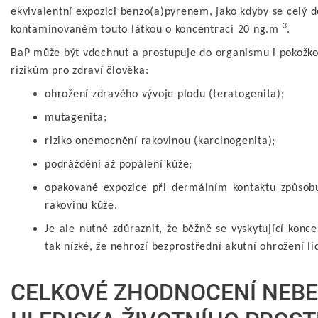
ekvivalentní expozici benzo(a)pyrenem, jako kdyby se celý 
-3
kontaminovaném touto látkou o koncentraci 20 ng.m
.
BaP může být vdechnut a prostupuje do organismu i pokožko
rizikům pro zdraví člověka:
ohrožení zdravého vývoje plodu (teratogenita);
mutagenita;
riziko onemocnění rakovinou (karcinogenita);
podráždění až popálení kůže;
opakované expozice při dermálním kontaktu způsobu
rakovinu kůže.
Je ale nutné zdůraznit, že běžně se vyskytující konc
tak nízké, že nehrozí bezprostřední akutní ohrožení li
CELKOVÉ ZHODNOCENÍ NEBE