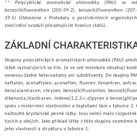
** Polycyklické aromatické uhlovodíky (PAU) se měř
benzo(b)fluoranthen (205-99-2), benzo(k)fluoranthen (207
39-5) (Odvozeno z Protokolu o perzistentních organický
znečistění ovzduší přesahujícím hranice států).
ZÁKLADNÍ CHARAKTERISTIK
Skupina polycyklických aromatických uhlovodíků (PAU) předs
látek vyznačujících se tím, že ve své molekule obsahují ko
nenesou žádné heteroatomy ani substituenty. Do skupiny PAU 
naftalen, acenaftylen, acenaften, fluoren, fenantren, antrac
benz(a)antracen, chrysen, benzo(b)fluoranten, benzo(k)fluo
dibenzo(a,h)antracen, indeno(1,2,3-c,d)pyren a benzo(ghi)p
spolu s molárními vlastnostmi a teplotami tání v tabulce 2. 
nažloutlé krystalické pevné látky. Jsou velmi málo rozpustné
tucích a olejích. Jako příklad látky z této skupiny vezměme
jeho vlastnosti a strukturu v tabulce 1.