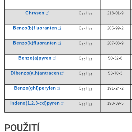
Chrysen
C
H
218-01-9
18
12
Benzo(b)fluoranten
C
H
205-99-2
20
12
Benzo(k)fluoranten
C
H
207-08-9
20
12
Benzo(a)pyren
C
H
50-32-8
20
12
Dibenzo(a,h)antracen
C
H
53-70-3
22
14
Benzo(ghi)perylen
C
H
191-24-2
22
12
Indeno(1,2,3-cd)pyren
C
H
193-39-5
22
12
POUŽITÍ