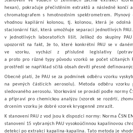
Stanovení ve vodách či zeminách začíná extrakcí vzor
hexan), pokračuje přečistěním extraktů a následně končí
chromatografem s hmotnostním spektrometrem. Plynový c
vhodnou kapilární kolonou, tj. kolonou, která je odoln
stacionární fázi, která umožňuje separaci jednotlivých PAU
v jednotlivých laboratořích lišit. Jelikož do skupiny P
upozornit na fakt, že to, které konkrétní PAU se v dané
ve vzorku, vychází z příslušné legislativy (potravi
a proto pro různé typy původu vzorků se počet sčítaných PA
prostředí se například sčítá obsah devíti přesně definovaný
Obecně platí, že PAU se za podmínek odběru vzorku vyskytu
na pevných částicích aerosolu). Metoda odběru vzorku 
sledovaného aerosolu. Vzorkování se provádí podle normy Č
a připraví pro chemickou analýzu (vzorek se rozdrtí, zho
drcením vzorku je dobré vzorek kryogenně zmrazit.
K stanovení PAU z vod jsou k dispozici normy: Norma ČSN EN
stanovení 15 vybraných PAU vysokoúčinnou kapalinovou chro
detekcí po extrakci kapalina-kapalina. Tato metoda je vhodn