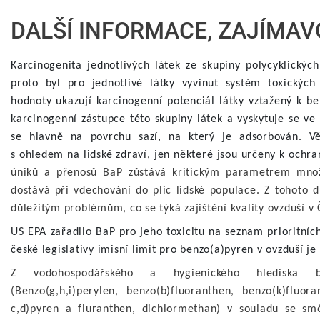
DALŠÍ INFORMACE, ZAJÍMAV
Karcinogenita jednotlivých látek ze skupiny polycyklickýc
proto byl pro jednotlivé látky vyvinut systém toxických 
hodnoty ukazují karcinogenní potenciál látky vztažený k be
karcinogenní zástupce této skupiny látek a vyskytuje se v
se hlavně na povrchu sazí, na který je adsorbován. Vě
s ohledem na lidské zdraví, jen některé jsou určeny k och
úniků a přenosů BaP zůstává kritickým parametrem množ
dostává při vdechování do plic lidské populace. Z tohoto d
důležitým problémům, co se týká zajištění kvality ovzduší v 
US EPA zařadilo BaP pro jeho toxicitu na seznam prioritníc
české legislativy imisní limit pro benzo(a)pyren v ovzduší j
Z vodohospodářského a hygienického hlediska by
(Benzo(g,h,i)perylen, benzo(b)fluoranthen, benzo(k)fluor
c,d)pyren a fluranthen, dichlormethan) v souladu se sm