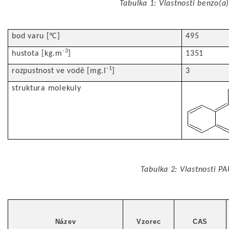
Tabulka 1: Vlastnosti benzo(a
bod varu [°C]
495
-3
hustota [kg.m
]
1351
-1
rozpustnost ve vodě [mg.l
]
3
struktura molekuly
Tabulka 2: Vlastnosti P
Název
Vzorec
CAS