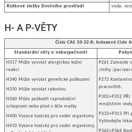
Rizikové složky životního prostředí
voda, ovz
H- A P-VĚTY
Číslo CAS 50-32-8; Indexové číslo 
Standardní věty o nebezpečnosti
Pokyn
H317 Může vyvolat alergickou kožní
P261 Zamezte v
reakci
/mlhy /par/aer
H340 Může vyvolat genetické poškození
P272 Kontamino
pracoviště.
H350 Může vyvolat rakovinu
P302+P352 PŘI 
H360 Může poškodit reprodukční
množstvím vody
schopnost nebo plod v těle matky
P333+P313 Při 
H400 Vysoce toxický pro vodní organismy
Vyhledejte lék
H410 Vysoce toxický pro vodní organismy,
P362+P364 Kont