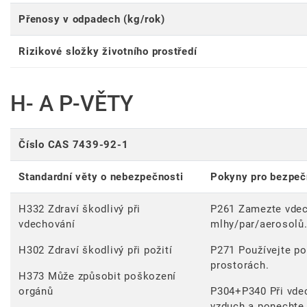
Přenosy v odpadech (kg/rok)
Rizikové složky životního prostředí
H- A P-VĚTY
Číslo CAS 7439-92-1
Standardní věty o nebezpečnosti
Pokyny pro bezpeč
H332 Zdraví škodlivý při
P261 Zamezte vdec
vdechování
mlhy/par/aerosolů
H302 Zdraví škodlivý při požití
P271 Používejte po
prostorách.
H373 Může způsobit poškození
orgánů
P304+P340 Při vdec
vzduch a ponechte 