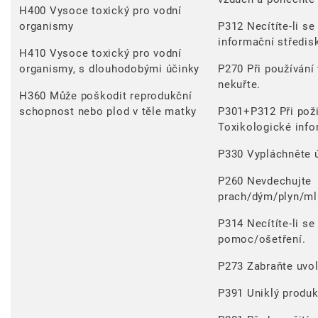
H400 Vysoce toxický pro vodní
organismy
P312 Necítíte-li se
informační středis
H410 Vysoce toxický pro vodní
organismy, s dlouhodobými účinky
P270 Při používání 
nekuřte.
H360 Může poškodit reprodukční
schopnost nebo plod v těle matky
P301+P312 Při požit
Toxikologické info
P330 Vypláchněte 
P260 Nevdechujte
prach/dým/plyn/ml
P314 Necítíte-li se
pomoc/ošetření.
P273 Zabraňte uvol
P391 Uniklý produk