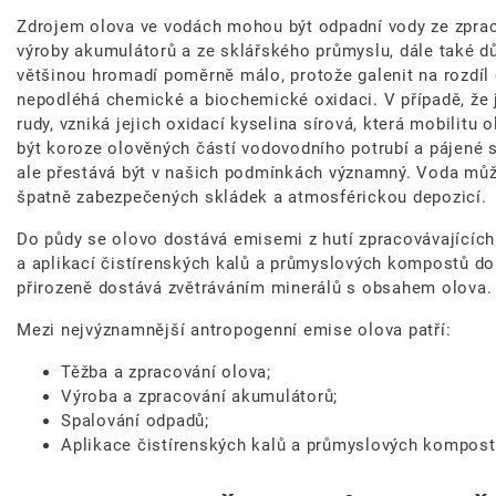
Zdrojem olova ve vodách mohou být odpadní vody ze zpraco
výroby akumulátorů a ze sklářského průmyslu, dále také dů
většinou hromadí poměrně málo, protože galenit na rozdíl 
nepodléhá chemické a biochemické oxidaci. V případě, že j
rudy, vzniká jejich oxidací kyselina sírová, která mobilitu
být koroze olověných částí vodovodního potrubí a pájené 
ale přestává být v našich podmínkách významný. Voda můž
špatně zabezpečených skládek a atmosférickou depozicí.
Do půdy se olovo dostává emisemi z hutí zpracovávajících
a aplikací čistírenských kalů a průmyslových kompostů do
přirozeně dostává zvětráváním minerálů s obsahem olova.
Mezi nejvýznamnější antropogenní emise olova patří:
Těžba a zpracování olova;
Výroba a zpracování akumulátorů;
Spalování odpadů;
Aplikace čistírenských kalů a průmyslových kompost