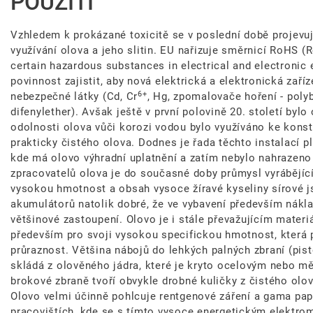
POUŽITÍ
Vzhledem k prokázané toxicitě se v poslední době projevu
využívání olova a jeho slitin. EU nařizuje směrnicí RoHS (R
certain hazardous substances in electrical and electronic
povinnost zajistit, aby nová elektrická a elektronická zaří
6+
nebezpečné látky (Cd, Cr
, Hg, zpomalovače hoření - pol
difenylether). Avšak ještě v první polovině 20. století by
odolnosti olova vůči korozi vodou bylo využíváno ke kons
prakticky čistého olova. Dodnes je řada těchto instalací pln
kde má olovo výhradní uplatnění a zatím nebylo nahrazeno 
zpracovatelů olova je do současné doby průmysl vyrábějící
vysokou hmotnost a obsah vysoce žíravé kyseliny sírové 
akumulátorů natolik dobré, že ve vybavení především nákl
většinové zastoupení. Olovo je i stále převažujícím materi
především pro svoji vysokou specifickou hmotnost, která 
průraznost. Většina nábojů do lehkých palných zbraní (pist
skládá z olověného jádra, které je kryto ocelovým nebo m
brokové zbraně tvoří obvykle drobné kuličky z čistého olov
Olovo velmi účinně pohlcuje rentgenové záření a gama pap
pracovištích, kde se s tímto vysoce energetickým elektro