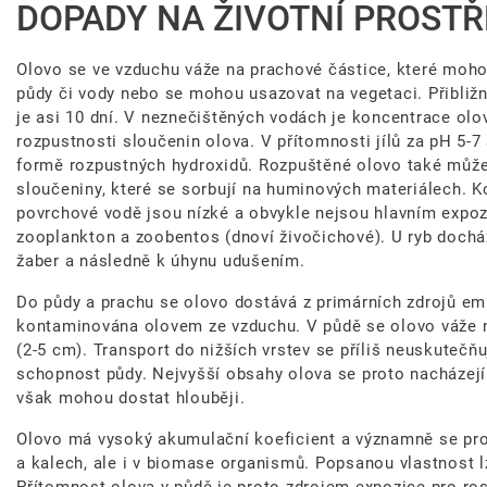
DOPADY NA ŽIVOTNÍ PROSTŘ
Olovo se ve vzduchu váže na prachové částice, které moho
půdy či vody nebo se mohou usazovat na vegetaci. Přibliž
je asi 10 dní. V neznečištěných vodách je koncentrace ol
rozpustnosti sloučenin olova. V přítomnosti jílů za pH 5-7 
formě rozpustných hydroxidů. Rozpuštěné olovo také může
sloučeniny, které se sorbují na huminových materiálech. 
povrchové vodě jsou nízké a obvykle nejsou hlavním expoz
zooplankton a zoobentos (dnoví živočichové). U ryb docház
žaber a následně k úhynu udušením.
Do půdy a prachu se olovo dostává z primárních zdrojů em
kontaminována olovem ze vzduchu. V půdě se olovo váže n
(2-5 cm). Transport do nižších vrstev se příliš neuskutečň
schopnost půdy. Nejvyšší obsahy olova se proto nacházejí
však mohou dostat hlouběji.
Olovo má vysoký akumulační koeficient a významně se pr
a kalech, ale i v biomase organismů. Popsanou vlastnost 