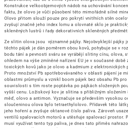
Konstrukce velkoobjemových nádob na uchovávání koncent
faktu, že olovo je vůči působení této mimořádně silné mine
Olovo přitom slouží pouze pro pokrytí vnitřních stěn ocelo
zvyšují značně jeho index lomu a olovnaté sklo je praktick
skleněných lustrů i řady dekorativních skleněných předmětů 
Ze slitin olova jsou významné pájky. Nejobvyklejší pájky j
těchto pájek je dán poměrem obou kovů, pohybuje se v roz
bodu tání a pevnosti sváru se vyrábějí slitiny cínu, olova, 
ohledem na výše zmíněné nařízení EU je v současné době 
toxických kovů jako je olovo a kadmium z elektronických 
Proto množství Pb spotřebovávaného v oblasti pájení je mi
oblastmi průmyslu a vznikl boom pájek bez obsahu Pb pro 
souvislosti s tím roste poptávka po pájkách složených pouze
vyšší cenu. Ložiskový kov je slitina s přibližným složením 
měď, olovo a antimon. Vyznačuje se především vysokou od
sloučeninou olova bylo tetraethylolovo. Přídavek této lát
jeho hoření a zvyšuje oktanové číslo paliva. Zároveň usaz
ventilů spalovacích motorů a utěsňuje spalovací prostor. 
musí využívat tento typ paliva, je dnes tato příměs nahr