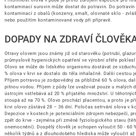
Přítomnost olova v půdě je proto zdrojem expozice pro rost
kontaminací surovin může dostat do potravin. Do potravin
kontaminací z obalů (konzervy, smalt, olovnaté sklo - zvlá
nebo použitím kontaminované vody při přípravě.
DOPADY NA ZDRAVÍ ČLOVĚKA,
Otravy olovem jsou známy již od starověku (potrubí, glazury
průmyslově hygienických opatření ve výrobní sféře poklesl
Olovo se může do lidského organismu dostávat ze vzduchu p
% olova v krvi se dostalo do těla inhalačně. Další cestou j
Příjem potravou je zodpovědný za přibližně 60 % olova, dal
pitnou vodou. Příjem z půdy lze uvažovat pouze u malých d
ústrojím vstřebává až 20 % přijatého množství. U těhotnýc
stoupá až na 70 %. Olovo prochází placentou, a proto je př
krvi olovo zůstává 28 – 36 dní. Poločas setrvání olova v ko
Depozice v kostech je potenciálním zdrojem nebezpečí, pr
zpět do krve - zejména při změně fyziologického stavu (těh
onemocnění). Dospělý člověk je schopen vyloučit 50 - 60 
několik týdnů a z dlouhodobého hlediska může vyloučit až 