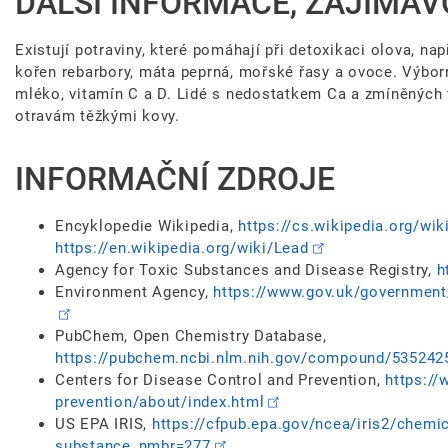
DALŠÍ INFORMACE, ZAJÍMAV
Existují potraviny, které pomáhají při detoxikaci olova, nap
kořen rebarbory, máta peprná, mořské řasy a ovoce. Výbor
mléko, vitamín C a D. Lidé s nedostatkem Ca a zmíněných 
otravám těžkými kovy.
INFORMAČNÍ ZDROJE
Encyklopedie Wikipedia,
https://cs.wikipedia.org/wik
https://en.wikipedia.org/wiki/Lead
Agency for Toxic Substances and Disease Registry,
h
Environment Agency,
https://www.gov.uk/government
PubChem, Open Chemistry Database,
https://pubchem.ncbi.nlm.nih.gov/compound/535242
Centers for Disease Control and Prevention,
https://
prevention/about/index.html
US EPA IRIS,
https://cfpub.epa.gov/ncea/iris2/chemi
substance_nmbr=277