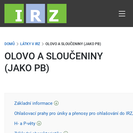
Přejít
k
hlavnímu
obsahu
DOMŮ
LÁTKY V IRZ
OLOVO A SLOUČENINY (JAKO PB)
OLOVO A SLOUČENINY
(JAKO PB)
Základní informace
Ohlašovací prahy pro úniky a přenosy pro ohlašování do IR
H- a P-věty