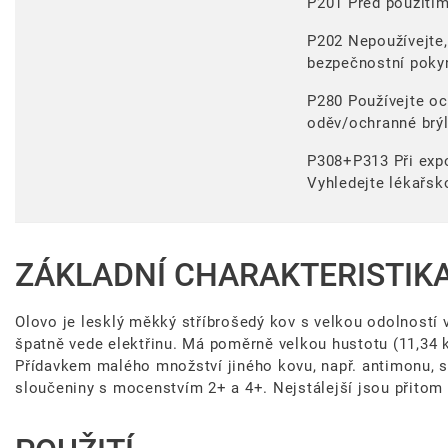
P201 Před použitím 
P202 Nepoužívejte,
bezpečnostní pokyn
P280 Používejte o
oděv/ochranné brýle
P308+P313 Při expo
Vyhledejte lékařs
ZÁKLADNÍ CHARAKTERISTIK
Olovo je lesklý měkký stříbrošedý kov s velkou odolností v
špatně vede elektřinu. Má poměrně velkou hustotu (11,34 
Přídavkem malého množství jiného kovu, např. antimonu, se
sloučeniny s mocenstvím 2+ a 4+. Nejstálejší jsou přito