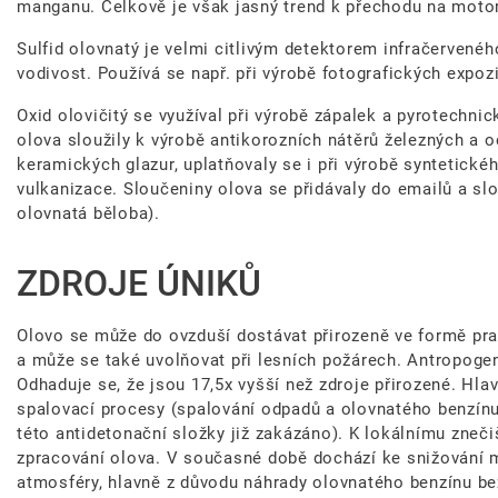
manganu. Celkově je však jasný trend k přechodu na motor
Sulfid olovnatý je velmi citlivým detektorem infračervenéh
vodivost. Používá se např. při výrobě fotografických expoz
Oxid olovičitý se využíval při výrobě zápalek a pyrotechni
olova sloužily k výrobě antikorozních nátěrů železných a 
keramických glazur, uplatňovaly se i při výrobě syntetické
vulkanizace. Sloučeniny olova se přidávaly do emailů a slo
olovnatá běloba).
ZDROJE ÚNIKŮ
Olovo se může do ovzduší dostávat přirozeně ve formě pr
a může se také uvolňovat při lesních požárech. Antropoge
Odhaduje se, že jsou 17,5x vyšší než zdroje přirozené. H
spalovací procesy (spalování odpadů a olovnatého benzínu
této antidetonační složky již zakázáno). K lokálnímu znečiš
zpracování olova. V současné době dochází ke snižování m
atmosféry, hlavně z důvodu náhrady olovnatého benzínu b