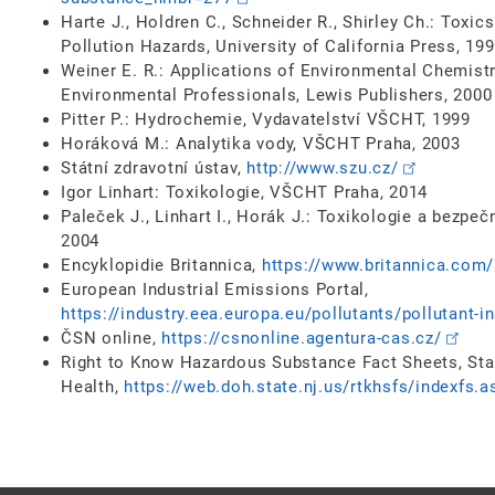
Harte J., Holdren C., Schneider R., Shirley Ch.: Toxic
Pollution Hazards, University of California Press, 19
Weiner E. R.: Applications of Environmental Chemistry
Environmental Professionals, Lewis Publishers, 2000
Pitter P.: Hydrochemie, Vydavatelství VŠCHT, 1999
Horáková M.: Analytika vody, VŠCHT Praha, 2003
Státní zdravotní ústav,
http://www.szu.cz/
Igor Linhart: Toxikologie, VŠCHT Praha, 2014
Paleček J., Linhart I., Horák J.: Toxikologie a bezp
2004
Encyklopidie Britannica,
https://www.britannica.com
European Industrial Emissions Portal,
https://industry.eea.europa.eu/pollutants/pollutant-i
ČSN online,
https://csnonline.agentura-cas.cz/
Right to Know Hazardous Substance Fact Sheets, Sta
Health,
https://web.doh.state.nj.us/rtkhsfs/indexfs.a