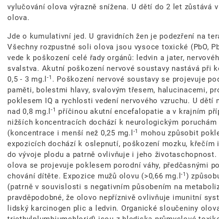
vylučování olova výrazně snížena. U dětí do 2 let zůstává v
olova.
Jde o kumulativní jed. U gravidních žen je podezření na te
Všechny rozpustné soli olova jsou vysoce toxické (PbO, P
vede k poškození celé řady orgánů: ledvin a jater, nervové
svalstva. Akutní poškození nervové soustavy nastává při k
-1
0,5 - 3 mg.l
. Poškození nervové soustavy se projevuje po
paměti, bolestmi hlavy, svalovým třesem, halucinacemi, p
poklesem IQ a rychlosti vedení nervového vzruchu. U dětí 
-1
nad 0,8 mg.l
příčinou akutní encefalopatie a v krajním pří
nižších koncentracích dochází k neurologickým poruchám 
-1
(koncentrace i menší než 0,25 mg.l
mohou způsobit pokles
expozicích dochází k oslepnutí, poškození mozku, křečím i
do vývoje plodu a patrně ovlivňuje i jeho životaschopnost
olova se projevuje poklesem porodní váhy, předčasnými p
-1
chování dítěte. Expozice mužů olovu (>0,66 mg.l
) způsob
(patrně v souvislosti s negativním působením na metaboli
pravděpodobné, že olovo nepříznivě ovlivňuje imunitní sys
lidský karcinogen plic a ledvin. Organické sloučeniny olova