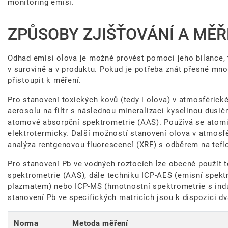
monitoring emisí.
ZPŮSOBY ZJIŠŤOVÁNÍ A MĚŘ
Odhad emisí olova je možné provést pomocí jeho bilance, 
v surovině a v produktu. Pokud je potřeba znát přesné mno
přistoupit k měření.
Pro stanovení toxických kovů (tedy i olova) v atmosféric
aerosolu na filtr s následnou mineralizací kyselinou dusi
atomové absorpční spektrometrie (AAS). Používá se atom
elektrotermicky. Další možností stanovení olova v atmosf
analýza rentgenovou fluorescencí (XRF) s odběrem na teflon
Pro stanovení Pb ve vodných roztocích lze obecně použít
spektrometrie (AAS), dále techniku ICP-AES (emisní spek
plazmatem) nebo ICP-MS (hmotnostní spektrometrie s in
stanovení Pb ve specifických matricích jsou k dispozici 
Norma
Metoda měření