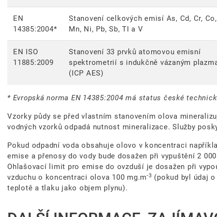
EN
Stanovení celkových emisí As, Cd, Cr, Co,
14385:2004*
Mn, Ni, Pb, Sb, TI a V
EN ISO
Stanovení 33 prvků atomovou emisní
11885:2009
spektrometrií s indukčně vázaným plazm
(ICP AES)
* Evropská norma EN 14385:2004 má status české technick
Vzorky půdy se před vlastním stanovením olova mineralizuj
vodných vzorků odpadá nutnost mineralizace. Služby posky
Pokud odpadní voda obsahuje olovo v koncentraci napříkl
emise a přenosy do vody bude dosažen při vypuštění 2 00
Ohlašovací limit pro emise do ovzduší je dosažen při vypo
-3
vzduchu o koncentraci olova 100 mg.m
(pokud byl údaj o
teplotě a tlaku jako objem plynu).