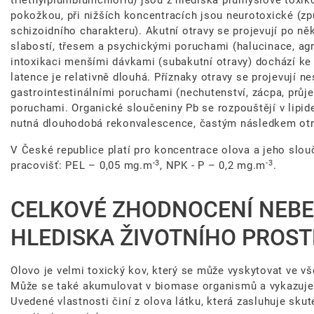
triethylplumbiumchlorid) jsou z hlediska průmyslové toxiko
pokožkou, při nižších koncentracích jsou neurotoxické (z
schizoidního charakteru). Akutní otravy se projevují po ně
slabostí, třesem a psychickými poruchami (halucinace, agre
intoxikaci menšími dávkami (subakutní otravy) dochází ke
latence je relativně dlouhá. Příznaky otravy se projevují ne
gastrointestinálními poruchami (nechutenství, zácpa, prů
poruchami. Organické sloučeniny Pb se rozpouštějí v lipidec
nutná dlouhodobá rekonvalescence, častým následkem otra
V České republice platí pro koncentrace olova a jeho slouč
-3
-3
pracovišť: PEL – 0,05 mg.m
, NPK - P – 0,2 mg.m
.
CELKOVÉ ZHODNOCENÍ NEBE
HLEDISKA ŽIVOTNÍHO PROST
Olovo je velmi toxický kov, který se může vyskytovat ve vš
Může se také akumulovat v biomase organismů a vykazuje 
Uvedené vlastnosti činí z olova látku, která zasluhuje s