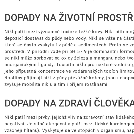
DOPADY NA ŽIVOTNÍ PROSTŘ
Nikl patří mezi významně toxické těžké kovy. Nikl přítom
depozicí dostávat do půdy nebo vody. Nikl se váže na část
které se často vyskytují v půdě a sedimentech. Proto se zd
prostředí. V přírodní vodě při pH 5 - 9 je dominantní formo
se nikl může sorbovat na oxidy železa a manganu nebo tvo
anorganickými ligandy. Toxicita niklu pro některé vodní o
jeho přípustná koncentrace ve vodárenských tocích limitov
Rostliny přijímají nikl z půdy převážně kořeny, jsou scho
zvyšuje mobilita niklu a tím i příjem rostlinami.
DOPADY NA ZDRAVÍ ČLOVĚKA,
Nikl patří mezi prvky, jejichž vliv na zdravotní stav lidsk
negativní. Je silně alergenní a patří mezi lidské karcinoge
vzácněji hltanu). Vyskytuje se ve stopách v organismu, na