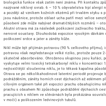
biologická funkce však zatím není známa. Při kontaktu způ
nazývané niklový svrab. 6 – 10 % obyvatelstva trpí alergií 
a později až vznikem kožních ekzémů při trvalém styku s 
jsou náušnice, protože oblast ucha patří mezi velice senzit
působení zde může nabývat dramatičtějších rozměrů – otok
Akutní otrava má za následek poškození zažívacího traktu, 
nervové soustavy. Dlouhodobá expozice vysokým dávkám ni
poškození srdce a jater a záněty kůže.
Nikl může být přijímán potravou (90 % celkového příjmu),
potravou však nepředstavuje velké riziko, protože pouze 2-
skutečně absorbováno. Ohroženou skupinou jsou kuřáci, p
vyskytuje velmi toxický tetrakarbonyl niklu v koncentraci 1,
nejtoxičtější sloučenina niklu, je to těkavá kapalina půso
Otrava se po několikahodinové latentní periodě projevuje b
podrážděním, záněty horních cest dýchacích až edémem pli
cílovým orgánem také při expozici prachu obsahujícímu nik
prachu s obsahem Ni způsobuje podráždění dýchacích cest,
pracujících s niklem ve slévárnách byla prokázána souvisl
v moči) a poškozením ledvinových tubulů.