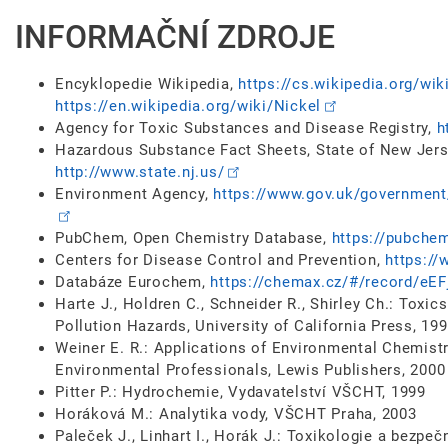
INFORMAČNÍ ZDROJE
Encyklopedie Wikipedia,
https://cs.wikipedia.org/wik
https://en.wikipedia.org/wiki/Nickel
Agency for Toxic Substances and Disease Registry,
h
Hazardous Substance Fact Sheets, State of New Jers
http://www.state.nj.us/
Environment Agency,
https://www.gov.uk/government
PubChem, Open Chemistry Database,
https://pubche
Centers for Disease Control and Prevention,
https://
Databáze Eurochem,
https://chemax.cz/#/record/e
Harte J., Holdren C., Schneider R., Shirley Ch.: Toxic
Pollution Hazards, University of California Press, 19
Weiner E. R.: Applications of Environmental Chemistry
Environmental Professionals, Lewis Publishers, 2000
Pitter P.: Hydrochemie, Vydavatelství VŠCHT, 1999
Horáková M.: Analytika vody, VŠCHT Praha, 2003
Paleček J., Linhart I., Horák J.: Toxikologie a bezp