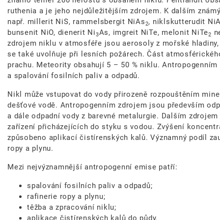
známo téměř 200 nerostů s obsahem niklu. Pentlandit obs
ruthenia a je jeho nejdůležitějším zdrojem. K dalším zná
např. millerit NiS, rammelsbergit NiAs
, niklskutterudit Ni
2
bunsenit NiO, dienerit Ni
As, imgreit NiTe, melonit NiTe
ne
3
2
zdrojem niklu v atmosféře jsou aerosoly z mořské hladiny,
se také uvolňuje při lesních požárech. Část atmosférickéh
prachu. Meteority obsahují 5 – 50 % niklu. Antropogenním 
a spalování fosilních paliv a odpadů.
Nikl může vstupovat do vody přirozeně rozpouštěním mine
dešťové vodě. Antropogenním zdrojem jsou především odp
a dále odpadní vody z barevné metalurgie. Dalším zdrojem
zařízení přicházejících do styku s vodou. Zvýšení koncent
způsobeno aplikací čistírenských kalů. Významný podíl zau
ropy a plynu.
Mezi nejvýznamnější antropogenní emise patří:
spalování fosilních paliv a odpadů;
rafinerie ropy a plynu;
těžba a zpracování niklu;
aplikace čistírenských kalů do půdy.