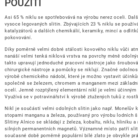
POUŽITÍ
Asi 65 % niklu se spotřebovává na výrobu nerez oceli. Dal
vysoce legovaných slitin. Zbývajících 23 % niklu se používá 
katalyzátorů a dalších chemikálií, keramiky, mincí a odlitků
pokovování.
Díky poměrně velmi dobré stálosti kovového niklu vůči at
nanáší velmi tenká niklová vrstva na povrchy méně odolnýc
takto upravují jednoduché pracovní nástroje jako šroubová
chirurgické nástroje a pomůcky se niklují. Značné odolnost
výrobě chemického nádobí, které je možno vystavit účinkům
společně se železem, chromem a manganem mezi základními
ocelí. Jemně rozptýlený elementární nikl je velmi účinný
Využívá se v potravinářství k výrobě ztužených tuků z rostl
Nikl je součástí velmi odolných slitin jako např. Monelův 
stopami manganu a železa, používaný pro výrobu lodních š
Slitiny Alnico se skládají z železa, kobaltu, niklu, hliníku 
silných permanentních magnetů. Významné místo patří slit
současné době poměrně populární bílé zlato je obvykle práv