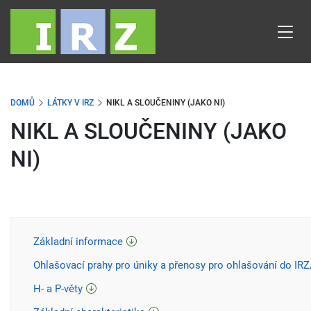
Přejít
k
hlavnímu
obsahu
DOMŮ
LÁTKY V IRZ
NIKL A SLOUČENINY (JAKO NI)
NIKL A SLOUČENINY (JAKO
NI)
Základní informace
Ohlašovací prahy pro úniky a přenosy pro ohlašování do IR
H- a P-věty