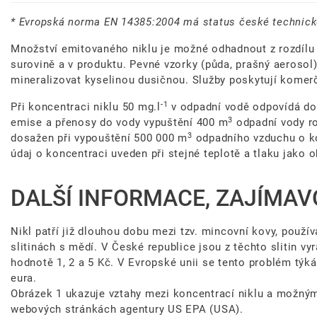
* Evropská norma EN 14385:2004 má status české technick
Množství emitovaného niklu je možné odhadnout z rozdílu
surovině a v produktu. Pevné vzorky (půda, prašný aerosol
mineralizovat kyselinou dusičnou. Služby poskytují komerč
-1
Při koncentraci niklu 50 mg.l
v odpadní vodě odpovídá do
3
emise a přenosy do vody vypuštění 400 m
odpadní vody ro
3
dosažen při vypouštění 500 000 m
odpadního vzduchu o k
údaj o koncentraci uveden při stejné teplotě a tlaku jako 
DALŠÍ INFORMACE, ZAJÍMAV
Nikl patří již dlouhou dobu mezi tzv. mincovní kovy, použív
slitinách s mědí. V České republice jsou z těchto slitin 
hodnotě 1, 2 a 5 Kč. V Evropské unii se tento problém týk
eura.
Obrázek 1 ukazuje vztahy mezi koncentrací niklu a možným
webových stránkách agentury US EPA (USA).