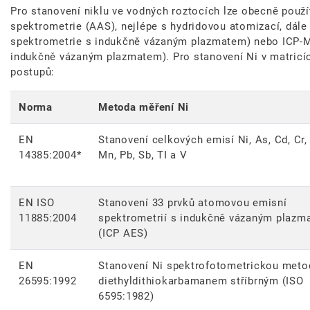
Pro stanovení niklu ve vodných roztocích lze obecně použ
spektrometrie (AAS), nejlépe s hydridovou atomizací, dále
spektrometrie s indukčně vázaným plazmatem) nebo ICP-M
indukčně vázaným plazmatem). Pro stanovení Ni v matricíc
postupů:
Norma
Metoda měření Ni
EN
Stanovení celkových emisí Ni, As, Cd, Cr,
14385:2004*
Mn, Pb, Sb, TI a V
EN ISO
Stanovení 33 prvků atomovou emisní
11885:2004
spektrometrií s indukčně vázaným plazm
(ICP AES)
EN
Stanovení Ni spektrofotometrickou meto
26595:1992
diethyldithiokarbamanem stříbrným (ISO
6595:1982)