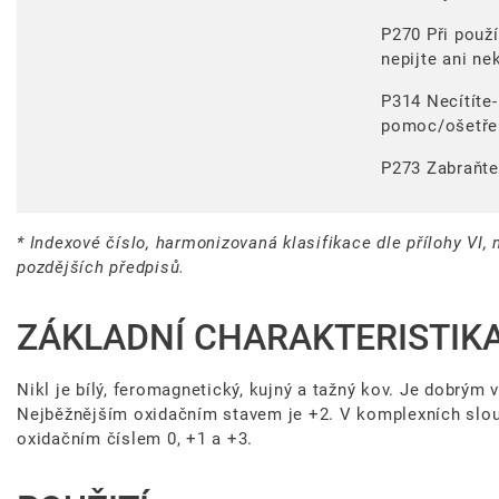
P270 Při použí
nepijte ani ne
P314 Necítíte-
pomoc/ošetře
P273 Zabraňte 
* Indexové číslo, harmonizovaná klasifikace dle přílohy VI, 
pozdějších předpisů.
ZÁKLADNÍ CHARAKTERISTIK
Nikl je bílý, feromagnetický, kujný a tažný kov. Je dobrým 
Nejběžnějším oxidačním stavem je +2. V komplexních slou
oxidačním číslem 0, +1 a +3.