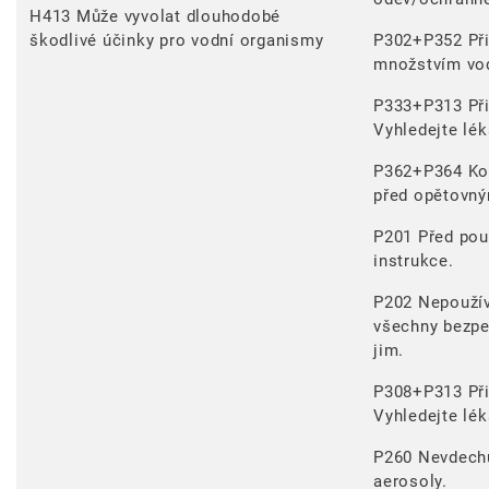
H413 Může vyvolat dlouhodobé
škodlivé účinky pro vodní organismy
P302+P352 Při
množstvím vo
P333+P313 Při
Vyhledejte lé
P362+P364 Ko
před opětovný
P201 Před použ
instrukce.
P202 Nepoužíve
všechny bezpe
jim.
P308+P313 Při
Vyhledejte lé
P260 Nevdechu
aerosoly.