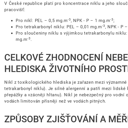
V České republice platí pro koncentrace niklu a jeho slouč
pracovišť:
-3
-3
Pro nikl: PEL – 0,5 mg.m
, NPK - P – 1 mg.m
;
-3
Pro tetrakarbonyl niklu: PEL – 0,01 mg.m
, NPK - P 
Pro sloučeniny niklu s výjimkou tetrakarbonylu niklu
-3
mg.m
.
CELKOVÉ ZHODNOCENÍ NEBE
HLEDISKA ŽIVOTNÍHO PROST
Nikl z toxikologického hlediska je zařazen mezi významné 
tetrakarbonyl niklu). Je silně alergenní a patří mezi lidské
přepážky a vzácněji hltanu). Nikl je nebezpečný pro vodní 
vodách limitován přísněji než ve vodách pitných.
ZPŮSOBY ZJIŠŤOVÁNÍ A MĚŘ