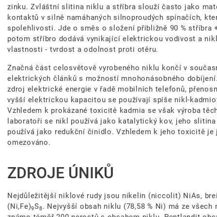
zinku. Zvláštní slitina niklu a stříbra slouží často jako ma
kontaktů v silně namáhaných silnoproudých spínačích, kt
spolehlivosti. Jde o směs o složení přibližně 90 % stříbra
potom stříbro dodává vynikající elektrickou vodivost a n
vlastnosti - tvrdost a odolnost proti otěru.
Značná část celosvětově vyrobeného niklu končí v součas
elektrických článků s možností mnohonásobného dobíjení. 
zdroj elektrické energie v řadě mobilních telefonů, přenosn
vyšší elektrickou kapacitou se používají spíše nikl-kadmio
Vzhledem k prokázané toxicitě kadmia se však výroba těch
laboratoři se nikl používá jako katalytický kov, jeho slitin
používá jako redukční činidlo. Vzhledem k jeho toxicitě je
omezováno.
ZDROJE ÚNIKŮ
Nejdůležitější niklové rudy jsou nikelin (niccolit) NiAs, bre
(Ni,Fe)
S
. Nejvyšší obsah niklu (78,58 % Ni) má ze všech
9
8