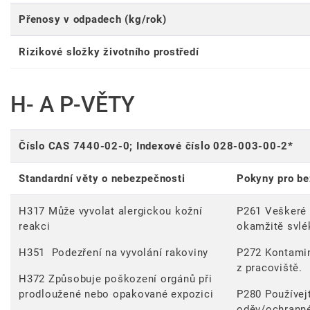
Přenosy v odpadech (kg/rok)
Rizikové složky životního prostředí
H- A P-VĚTY
Číslo CAS 7440-02-0; Indexové číslo 028-003-00-2*
Standardní věty o nebezpečnosti
Pokyny pro b
H317 Může vyvolat alergickou kožní
P261 Veškeré 
reakci
okamžitě svlé
H351 Podezření na vyvolání rakoviny
P272 Kontamin
z pracoviště.
H372 Způsobuje poškození orgánů při
prodloužené nebo opakované expozici
P280 Používej
oděv/ochranné 