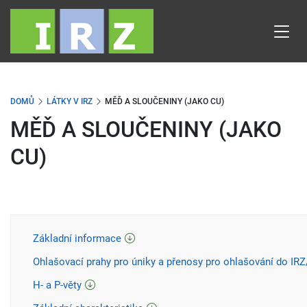
Přejít
k
hlavnímu
obsahu
DOMŮ
LÁTKY V IRZ
MĚĎ A SLOUČENINY (JAKO CU)
MĚĎ A SLOUČENINY (JAKO
CU)
Základní informace
Ohlašovací prahy pro úniky a přenosy pro ohlašování do IR
H- a P-věty