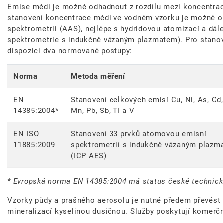
Emise mědi je možné odhadnout z rozdílu mezi koncentrací
stanovení koncentrace mědi ve vodném vzorku je možné 
spektrometrii (AAS), nejlépe s hydridovou atomizací a dál
spektrometrie s indukčně vázaným plazmatem). Pro stanov
dispozici dva normované postupy:
Norma
Metoda měření
EN
Stanovení celkových emisí Cu, Ni, As, Cd,
14385:2004*
Mn, Pb, Sb, TI a V
EN ISO
Stanovení 33 prvků atomovou emisní
11885:2009
spektrometrií s indukčně vázaným plazm
(ICP AES)
* Evropská norma EN 14385:2004 má status české technick
Vzorky půdy a prašného aerosolu je nutné předem převést 
mineralizací kyselinou dusičnou. Služby poskytují komerčn