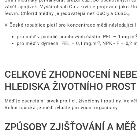
Síran měďnatý pentahydrát dráždí kůži, po opakovaných e
zánět spojivek. Vyšší obsah Cu v krvi se projevuje jako ž
ledvin. Chlorid měďný je jedovatější než CuCl
a CuSO
.
2
4
V České republice platí pro koncentrace mědi následující l
-
pro měď v podobě prachových částic: PEL – 1 mg.m
-3
pro měď v dýmech: PEL – 0,1 mg.m
, NPK - P – 0,2 
CELKOVÉ ZHODNOCENÍ NEBE
HLEDISKA ŽIVOTNÍHO PROST
Měď je esenciální prvek pro lidi, živočichy i rostliny. Ve v
Velmi toxická je měď zvláště pro vodní organismy.
ZPŮSOBY ZJIŠŤOVÁNÍ A MĚŘ