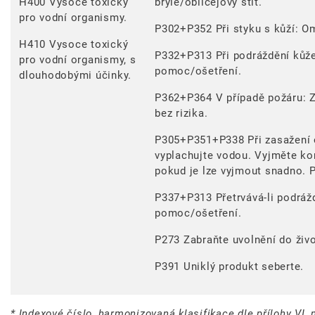
H400 Vysoce toxický
brýle/obličejový štít.
pro vodní organismy.
P302+P352 Při styku s kůží: O
H410 Vysoce toxický
P332+P313 Při podráždění kůže
pro vodní organismy, s
pomoc/ošetření.
dlouhodobými účinky.
P362+P364 V případě požáru: Za
bez rizika.
P305+P351+P338 Při zasažení o
vyplachujte vodou. Vyjměte kon
pokud je lze vyjmout snadno. P
P337+P313 Přetrvává-li podrážd
pomoc/ošetření.
P273 Zabraňte uvolnění do živo
P391 Uniklý produkt seberte.
* Indexové číslo, harmonizovaná klasifikace dle přílohy VI, 