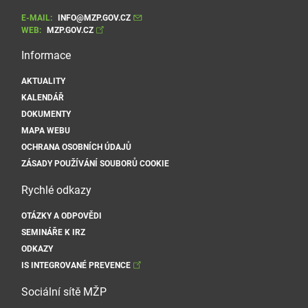
E-MAIL:
INFO@MZP.GOV.CZ
WEB:
MZP.GOV.CZ
Informace
AKTUALITY
KALENDÁŘ
DOKUMENTY
MAPA WEBU
OCHRANA OSOBNÍCH ÚDAJŮ
ZÁSADY POUŽÍVÁNÍ SOUBORŮ COOKIE
Rychlé odkazy
OTÁZKY A ODPOVĚDI
SEMINÁŘE K IRZ
ODKAZY
IS INTEGROVANÉ PREVENCE
Sociální sítě MŽP