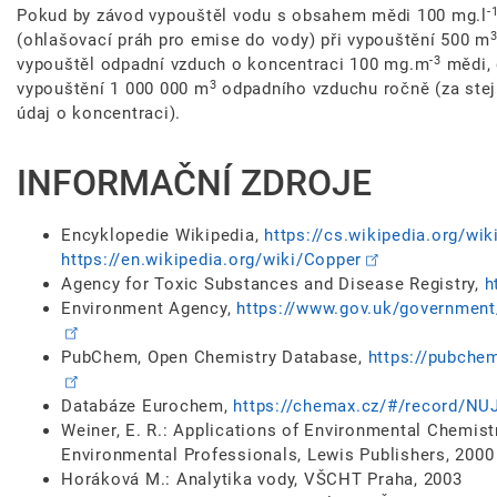
-
Pokud by závod vypouštěl vodu s obsahem mědi 100 mg.l
(ohlašovací práh pro emise do vody) při vypouštění 500 m
-3
vypouštěl odpadní vzduch o koncentraci 100 mg.m
mědi, 
3
vypouštění 1 000 000 m
odpadního vzduchu ročně (za stejn
údaj o koncentraci).
INFORMAČNÍ ZDROJE
Encyklopedie Wikipedia,
https://cs.wikipedia.org/
https://en.wikipedia.org/wiki/Copper
Agency for Toxic Substances and Disease Registry,
h
Environment Agency,
https://www.gov.uk/government
PubChem, Open Chemistry Database,
https://pubche
Databáze Eurochem,
https://chemax.cz/#/record/N
Weiner, E. R.: Applications of Environmental Chemistr
Environmental Professionals, Lewis Publishers, 2000
Horáková M.: Analytika vody, VŠCHT Praha, 2003