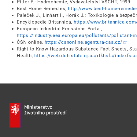
Pitter P.: Hydrochemie, Vydavatelství VŠCHT, 1999
Best Home Remedies,
http://www.best-home-remedi
Paleček J., Linhart I., Horák J.: Toxikologie a bezpe
Encyklopedie Britannica,
https://www.britannica.com
European Industrial Emissions Portal,
https://industry.eea.europa.eu/pollutants/pollutant-i
ČSN online,
https://csnonline.agentura-cas.cz/
Right to Know Hazardous Substance Fact Sheets, Sta
Health,
https://web.doh.state.nj.us/rtkhsfs/indexfs.a