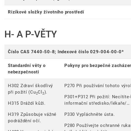
Rizikové složky životního prostředí
H- A P-VĚTY
Číslo CAS 7440-50-8; Indexové číslo 029-004-00-0*
Standardní věty o
Pokyny pro bezpečné zacháze
nebezpečnosti
H302 Zdraví škodlivý
P270 Při používání tohoto výrob
při požití (Cu
Cl
).
2
2
P301+P312 Při požití: Necítíte-
H315 Dráždí kůži.
informační středisko/lékaře/…
H319 Způsobuje vážné
P330 Vypláchněte ústa.
podráždění očí.
P280 Používejte ochranné ruk