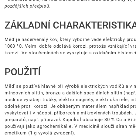
pozdějších předpisů.
ZÁKLADNÍ CHARAKTERISTIK
Měď je načervenalý kov, který výborně vede elektrický proud
1083 °C. Velmi dobře odolává korozi, protože vznikající vrs
korozí. Ve sloučeninách se vyskytuje s oxidačním číslem 
POUŽITÍ
Měď se používá hlavně při výrobě elektrických vodičů a v 
mincovních slitin, bronzu a dalších speciálních slitin (nap
mědi se vyrábějí trubky, elektromagnety, elektrická relé, i
odolné proti korozi. Je oblíbeným materiálem například p
vyskytovat i v nádobí, příborech a mikrovlnných troubách. 
preparátů, např. přípravek Kuprikol obsahuje 30 % Cu a Vit
používají jako agrochemikálie. V medicíně slouží síran mě
emetikum (1 g vyvolá zvracení).