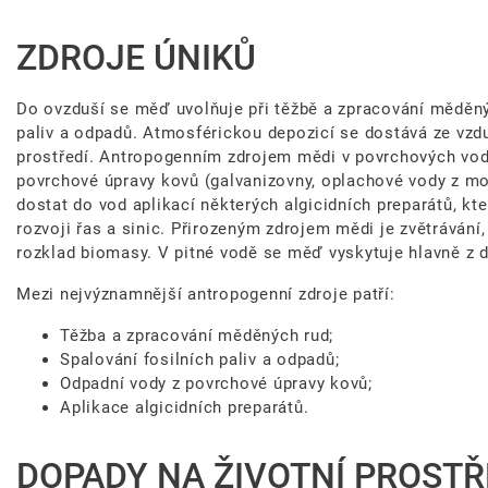
ZDROJE ÚNIKŮ
Do ovzduší se měď uvolňuje při těžbě a zpracování měděnýc
paliv a odpadů. Atmosférickou depozicí se dostává ze vzd
prostředí. Antropogenním zdrojem mědi v povrchových vo
povrchové úpravy kovů (galvanizovny, oplachové vody z m
dostat do vod aplikací některých algicidních preparátů, k
rozvoji řas a sinic. Přirozeným zdrojem mědi je zvětrávání
rozklad biomasy. V pitné vodě se měď vyskytuje hlavně z
Mezi nejvýznamnější antropogenní zdroje patří:
Těžba a zpracování měděných rud;
Spalování fosilních paliv a odpadů;
Odpadní vody z povrchové úpravy kovů;
Aplikace algicidních preparátů.
DOPADY NA ŽIVOTNÍ PROSTŘ