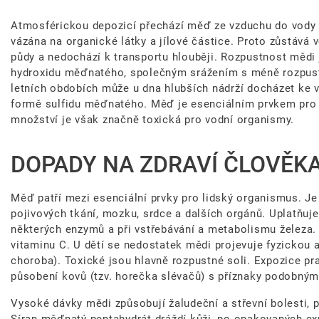
Atmosférickou depozicí přechází měď ze vzduchu do vody 
vázána na organické látky a jílové částice. Proto zůstává
půdy a nedochází k transportu hlouběji. Rozpustnost mědi 
hydroxidu měďnatého, společným srážením s méně rozpust
letních obdobích může u dna hlubších nádrží docházet ke v
formě sulfidu měďnatého. Měď je esenciálním prvkem pro ži
množství je však značně toxická pro vodní organismy.
DOPADY NA ZDRAVÍ ČLOVĚKA,
Měď patří mezi esenciální prvky pro lidský organismus. Je 
pojivových tkání, mozku, srdce a dalších orgánů. Uplatňuj
některých enzymů a při vstřebávání a metabolismu železa. J
vitaminu C. U dětí se nedostatek mědi projevuje fyzickou 
choroba). Toxické jsou hlavně rozpustné soli. Expozice p
působení kovů (tzv. horečka slévačů) s příznaky podobným
Vysoké dávky mědi způsobují žaludeční a střevní bolesti, p