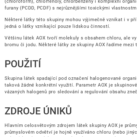
(chloroform), chlorfenoly, chlorbenzeny i komplexní organi
furany (PCDD, PCDF) s nejrůznějšími toxickými vlastnostm
Některé látky této skupiny mohou výjimečně vznikat i v pří
jedná o látky vznikající pouze lidskou činností.
Většinu látek AOX tvoří molekuly s obsahem chloru, ale vy
bromu či jodu. Některé látky ze skupiny AOX řadíme mezi 
POUŽITÍ
Skupina látek spadající pod označení halogenované organ
taková žádné konkrétní využití. Parametr AOX je skupinové
vázaných halogenů pro sledování a regulování obsahu zneči
ZDROJE ÚNIKŮ
Hlavním celosvětovým zdrojem látek skupiny AOX je průmys
průmyslovém odvětví je hojně využíváno chloru (nebo jiný