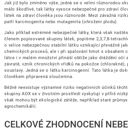
Jak již bylo zmíněno výše, jedná se o velmi různorodou sku
málo škodlivé, tak látky vysoce nebezpečné pro zdraví člo
látek na zdraví člověka jsou různorodé. Mezi závažná rizika
patří karcinogenita nebo mutagenita (ohrožení plodu).
Jako příklad extrémně nebezpečné látky, která však naště
členem popisované skupiny látek, popišme 2,3,7,8-tetrach
o velice nebezpečnou stabilní látku vznikající převážně j
chemických procesů, ale i při spalování hmot s obsahem c
látce i v malém množství přináší obtíže jako dráždění očí a
závratě, vznik chronických vřídků na pokožce (chlorakné), 
soustavy. Jedná se o látku karcinogenní. Tato látka je do
člověkem připravená sloučenina.
Běžně neexistuje významné riziko negativních účinků těcht
skupiny AOX se v životním prostředí vyskytují v příliš níz
však mohou být ekologické zátěže, například staré průmys
agrochemikálií.
CELKOVÉ ZHODNOCENÍ NEBE