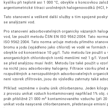
kyslíku při teplotě asi 1 000 °C, obvykle s koncovkou za
argentometrické titraci uvolněných halogenovodíků (HCl, H
Tato stanovení a veškeré další služby s tím spojené posky
se analýzami vod.
Pro stanovení adsorbovatelných organicky vázaných halog
vod, lze použít metodu ČSN EN ISO 9562:2004. Tato norma
ISO 9562:2004. Tato norma určuje metodu přímého stanove
bromu a jodu (vyjádřeno jako chlorid) ve vodě ve formách 
obvykle od koncentrace 10 μg/l. Tuto metodu lze použít u
anorganických chloridových iontů menšími než 1 g/l. Vzor
se před analýzou musí ředit. Metodu lze také použít u vzor
na nichž jsou adsorbovány halogeny. Filtrace vzorku před
rozpuštěných a nerozpuštěných adsorbovatelných organic
není vzorek zfiltrován, jsou do výsledku zahrnuty také ads
Příklad: vezměme v úvahu únik chlorbenzenu. Jeden kilogra
z provozu unikat vzduch kontaminovaný například 1% obj. 
3
práh přibližně 21 000 m
kontaminovaného vzduchu (při 20 °
unikat voda nasycená chlorbenzenem, představuje emisní p