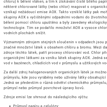
chloru) k bělení vláken, a tím k získávání čistě bílého p
některé chlorované látky (nebo chlor) reagovat s organi
vznikají nežádoucí emise AOX. Takto vzniklé látky pak mo
skupiny AOX s vyčištěnými odpadními vodami do životního
bělení pomocí chloru upuštěno a byly zavedeny ekologicky
technologie. Tím se podařilo množství AOX a vysoce chlo
vodních plochách snížit.
Významným zdrojem stejných sloučenin v odpadech jsou p
značné množství látek s obsahem chlóru a bromu. Mezi d
zdroje těchto látek, patří procesy chlorování vod. Chlor p
organickými látkami za vzniku látek skupiny AOX. Jedná se
vod v bazénech, chladících vod v průmyslu a užitkových vo
Za další zdroj halogenovaných organických látek je možno
průmyslu, kde jsou vyráběny nebo užívány látky obsahující
Jedná se především o různá odvětví chemického průmyslu, d
průmysl nebo průmysl povrchové úpravy kovů.
Zdroje emisí lze shrnout do následujícího výčtu:
Průmysl papíru a celulózy;