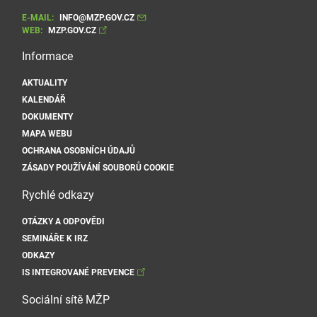
E-MAIL:
INFO@MZP.GOV.CZ
WEB:
MZP.GOV.CZ
Informace
AKTUALITY
KALENDÁŘ
DOKUMENTY
MAPA WEBU
OCHRANA OSOBNÍCH ÚDAJŮ
ZÁSADY POUŽÍVÁNÍ SOUBORŮ COOKIE
Rychlé odkazy
OTÁZKY A ODPOVĚDI
SEMINÁŘE K IRZ
ODKAZY
IS INTEGROVANÉ PREVENCE
Sociální sítě MŽP