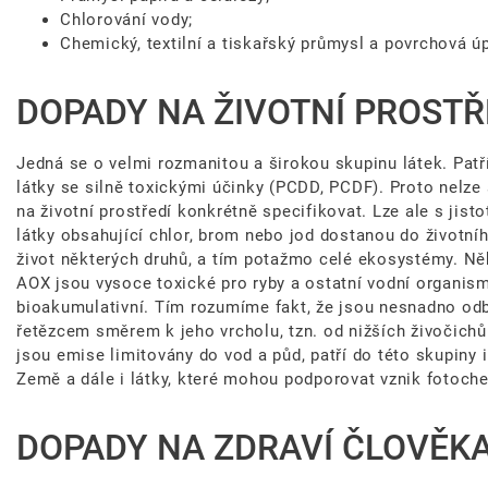
Chlorování vody;
Chemický, textilní a tiskařský průmysl a povrchová ú
DOPADY NA ŽIVOTNÍ PROSTŘ
Jedná se o velmi rozmanitou a širokou skupinu látek. Patří
látky se silně toxickými účinky (PCDD, PCDF). Proto nelze
na životní prostředí konkrétně specifikovat. Lze ale s jistot
látky obsahující chlor, brom nebo jod dostanou do životníh
život některých druhů, a tím potažmo celé ekosystémy. Něk
AOX jsou vysoce toxické pro ryby a ostatní vodní organis
bioakumulativní. Tím rozumíme fakt, že jsou nesnadno odb
řetězcem směrem k jeho vrcholu, tzn. od nižších živočich
jsou emise limitovány do vod a půd, patří do této skupiny 
Země a dále i látky, které mohou podporovat vznik fotoc
DOPADY NA ZDRAVÍ ČLOVĚKA,