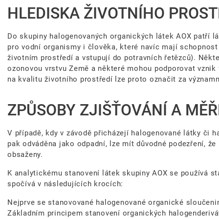
HLEDISKA ŽIVOTNÍHO PROST
Do skupiny halogenovaných organických látek AOX patří l
pro vodní organismy i člověka, které navíc mají schopnost
životním prostředí a vstupují do potravních řetězců). Někt
ozonovou vrstvu Země a některé mohou podporovat vznik 
na kvalitu životního prostředí lze proto označit za významn
ZPŮSOBY ZJIŠŤOVÁNÍ A MĚŘ
V případě, kdy v závodě přicházejí halogenované látky či h
pak odváděna jako odpadní, lze mít důvodné podezření, že
obsaženy.
K analytickému stanovení látek skupiny AOX se používá st
spočívá v následujících krocích:
Nejprve se stanovované halogenované organické sloučeniny
Základním principem stanovení organických halogenderivátů