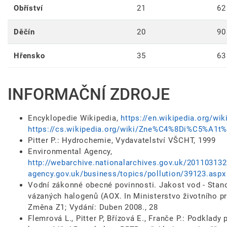
Obříství
21
62
Děčín
20
90
Hřensko
35
63
INFORMAČNÍ ZDROJE
Encyklopedie Wikipedia,
https://en.wikipedia.org/wi
https://cs.wikipedia.org/wiki/Zne%C4%8Di%C5%A
Pitter P.: Hydrochemie, Vydavatelství VŠCHT, 1999
Environmental Agency,
http://webarchive.nationalarchives.gov.uk/20110313
agency.gov.uk/business/topics/pollution/39123.aspx
Vodní zákonné obecné povinnosti. Jakost vod - Stan
vázaných halogenů (AOX. In Ministerstvo životního pr
Změna Z1; Vydání: Duben 2008., 28
Flemrová L., Pitter P, Břízová E., Franče P.: Podklady