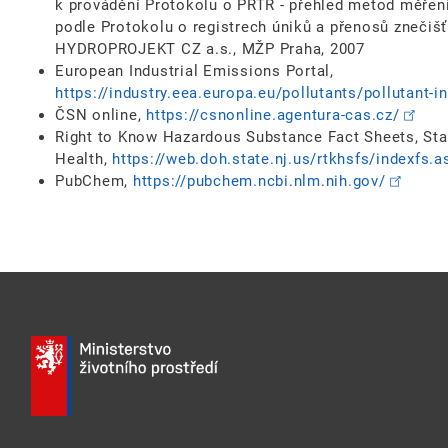
k provádění Protokolu o PRTR - přehled metod měření
podle Protokolu o registrech úniků a přenosů znečišťu
HYDROPROJEKT CZ a.s., MŽP Praha, 2007
European Industrial Emissions Portal,
https://industry.eea.europa.eu/pollutants/pollutant-i
ČSN online,
https://csnonline.agentura-cas.cz/
Right to Know Hazardous Substance Fact Sheets, Sta
Health,
https://web.doh.state.nj.us/rtkhsfs/indexfs.a
PubChem,
https://pubchem.ncbi.nlm.nih.gov/