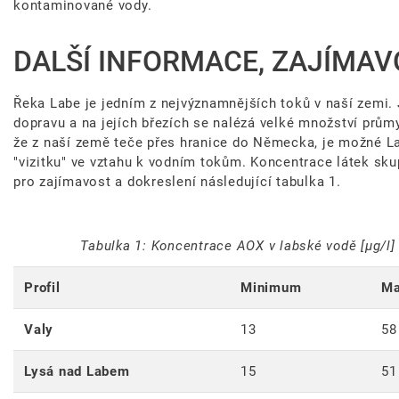
kontaminované vody.
DALŠÍ INFORMACE, ZAJÍMAV
Řeka Labe je jedním z nejvýznamnějších toků v naší zemi. 
dopravu a na jejích březích se nalézá velké množství prů
že z naší země teče přes hranice do Německa, je možné L
"vizitku" ve vztahu k vodním tokům. Koncentrace látek sku
pro zajímavost a dokreslení následující tabulka 1.
Tabulka 1: Koncentrace AOX v labské vodě [µg/l] 
Profil
Minimum
M
Valy
13
58
Lysá nad Labem
15
51