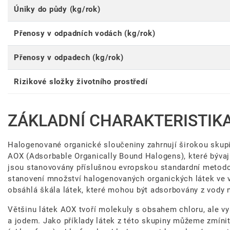
Úniky do půdy (kg/rok)
Přenosy v odpadních vodách (kg/rok)
Přenosy v odpadech (kg/rok)
Rizikové složky životního prostředí
ZÁKLADNÍ CHARAKTERISTIK
Halogenované organické sloučeniny zahrnují širokou skup
AOX (Adsorbable Organically Bound Halogens), které bývají 
jsou stanovovány příslušnou evropskou standardní metodo
stanovení množství halogenovaných organických látek ve v
obsáhlá škála látek, které mohou být adsorbovány z vody na
Většinu látek AOX tvoří molekuly s obsahem chloru, ale v
a jodem. Jako příklady látek z této skupiny můžeme zmíni