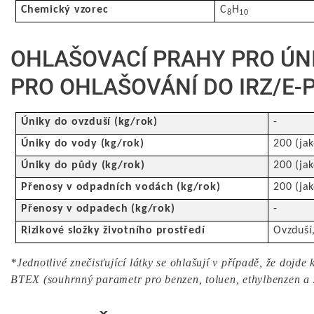
Chemický vzorec
C
H
8
10
OHLAŠOVACÍ PRAHY PRO ÚN
PRO OHLAŠOVÁNÍ DO IRZ/E-
Úniky do ovzduší (kg/rok)
-
Úniky do vody (kg/rok)
200 (ja
Úniky do půdy (kg/rok)
200 (ja
Přenosy v odpadních vodách (kg/rok)
200 (ja
Přenosy v odpadech (kg/rok)
-
Rizikové složky životního prostředí
Ovzduší
*Jednotlivé znečisťující látky se ohlašují v případě, že dojd
BTEX (souhrnný parametr pro benzen, toluen, ethylbenzen a 