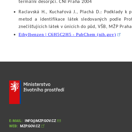
termální desorpcí. ČNI Praha 2004
Raclavská H., Kuchařová J., Plachá D.: Podklady k 
metod a identifikace látek sledovaných podle Pro
znečišťujících látek v únicích do půd, VŠB, MŽP Prah
Ethylbenzen | C6H5C2H5 - PubChem (nih.gov)
E-MAIL:
INFO@MZP.GOV.CZ
WEB:
MZP.GOV.CZ