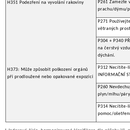
P261 Zamezte 
H351 Podezření na vyvolání rakoviny
prachu/dýmu/pl
P271 Používejt
větraných pros
P304 + P340 PŘ
na čerstvý vzdu
dýchání.
P312 Necítíte-
H373: Může způsobit poškození orgánů
INFORMAČNÍ ST
při prodloužené nebo opakované expozici
P260 Nevdechu
plyn/mlhu/páry
P314 Necítíte-l
pomoc/ošetření