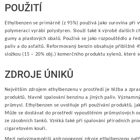
POUŽITÍ
Ethylbenzen se primárně (z 95%) používá jako surovina při v
polymerací vyrábí polystyren. Slouží také k výrobě dalších c
gumy a plastových obalů. Používá se jako rozpouštědlo a řed
paliv a do asfaltů. Reformovaný benzín obsahuje přibližně 4
složkou (15 – 20% obj.) komerčního produktu xylenů, které s
ZDROJE ÚNIKŮ
Největším zdrojem ethylbenzenu v prostředí je těžba a zpra
produktů, hlavně spalování benzínu a jiných paliv. Význam
průmysl. Ethylbenzen se uvolňuje při používání produktů, jak
Může se dostávat do prostředí vypouštěním průmyslových o
ze zásobních tanků. Vzniká také při spalování přírodních prod
cigaretovém kouři.
Mezi nejvýznamnější antropogenní zdroje ethylbenzenu patř