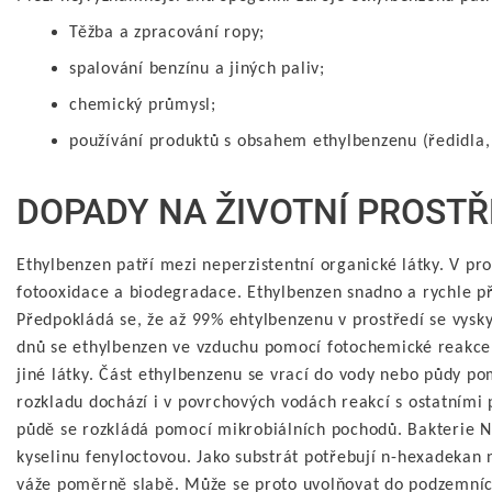
Těžba a zpracování ropy;
spalování benzínu a jiných paliv;
chemický průmysl;
používání produktů s obsahem ethylbenzenu (ředidla, 
DOPADY NA ŽIVOTNÍ PROSTŘ
Ethylbenzen patří mezi neperzistentní organické látky. V p
fotooxidace a biodegradace. Ethylbenzen snadno a rychle př
Předpokládá se, že až 99% ehtylbenzenu v prostředí se vysk
dnů se ethylbenzen ve vzduchu pomocí fotochemické reakce
jiné látky. Část ethylbenzenu se vrací do vody nebo půdy p
rozkladu dochází i v povrchových vodách reakcí s ostatními 
půdě se rozkládá pomocí mikrobiálních pochodů. Bakterie N
kyselinu fenyloctovou. Jako substrát potřebují n-hexadekan
váže poměrně slabě. Může se proto uvolňovat do podzemních