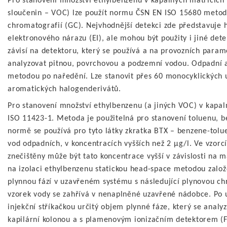
Pro stanovení množství ethylbenzenu v kapalných matricích 
sloučenin – VOC) lze použít normu ČSN EN ISO 15680 metod
chromatografií (GC). Nejvhodnější detekci zde představuje
elektronového nárazu (EI), ale mohou být použity i jiné de
závisí na detektoru, který se používá a na provozních param
analyzovat pitnou, povrchovou a podzemní vodou. Odpadní a
metodou po naředění. Lze stanovit přes 60 monocyklických u
aromatických halogenderivátů.
Pro stanovení množství ethylbenzenu (a jiných VOC) v kapal
ISO 11423-1. Metoda je použitelná pro stanovení toluenu, b
normě se používá pro tyto látky zkratka BTX – benzene-tolu
vod odpadních, v koncentracích vyšších než 2 µg/l. Ve vzorcí
znečištěny může být tato koncentrace vyšší v závislosti na m
na izolaci ethylbenzenu statickou head-space metodou zalo
plynnou fází v uzavřeném systému s následující plynovou ch
vzorek vody se zahřívá v nenaplněné uzavřené nádobce. Po 
injekční stříkačkou určitý objem plynné fáze, který se anal
kapilární kolonou a s plamenovým ionizačním detektorem (FI