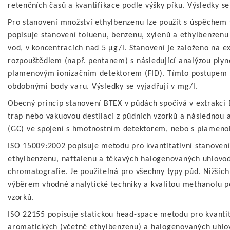
retenčních časů a kvantifikace podle výšky píku. Výsledky se
Pro stanovení množství ethylbenzenu lze použít s úspěche
popisuje stanovení toluenu, benzenu, xylenů a ethylbenzenu
vod, v koncentracích nad 5 µg/l. Stanovení je založeno na e
rozpouštědlem (např. pentanem) s následující analýzou pl
plamenovým ionizačním detektorem (FID). Tímto postupem lze
obdobnými body varu. Výsledky se vyjadřují v mg/l.
Obecný princip stanovení BTEX v půdách spočívá v extrakc
trap nebo vakuovou destilací z půdních vzorků a následnou 
(GC) ve spojení s hmotnostním detektorem, nebo s plameno
ISO 15009:2002 popisuje metodu pro kvantitativní stanoven
ethylbenzenu, naftalenu a těkavých halogenovaných uhlovo
chromatografie. Je použitelná pro všechny typy půd. Nižších
výběrem vhodné analytické techniky a kvalitou methanolu po
vzorků.
ISO 22155 popisuje statickou head-space metodu pro kvantit
aromatických (včetně ethylbenzenu) a halogenovaných uhlov