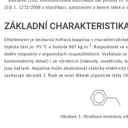
*
Indexové číslo, harmonizovaná klasifikace dle přílohy VI,
(ES) č. 1272/2008 o klasifikaci, označování a balení látek a 
ZÁKLADNÍ CHARAKTERISTIK
Ethylbenzen je bezbarvá hořlavá kapalina s charakteristick
-3
teplota tání je -95 °C a hustota 867 kg.m
. Rozpustnost ve 
dobře rozpustný v organických rozpouštědlech. Vyskytuje se
kamenouhelný dehet) i ve výrobcích (inkousty, insekticidy, b
jsou hořlavé. Kapalina může akumulovat statický elektrický 
zachycuje obrázek 1. Řadí se mezi těkavé organické látky (
Obrázek 1: Struktura molekuly e