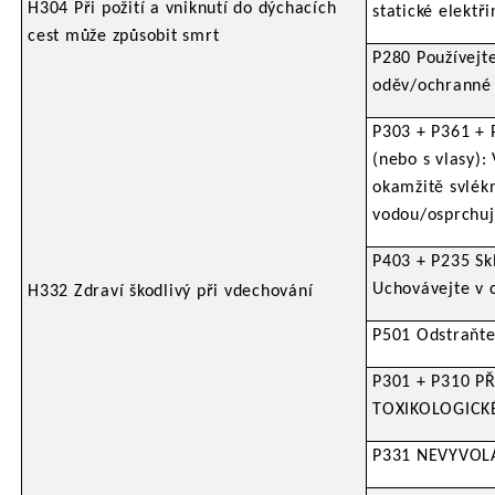
H304 Při požití a vniknutí do dýchacích
statické elektři
cest může způsobit smrt
P280 Používejt
oděv/ochranné b
P303 + P361 + 
(nebo s vlasy)
okamžitě svlék
vodou/osprchuj
P403 + P235 Sk
Uchovávejte v 
H332 Zdraví škodlivý při vdechování
P501 Odstraňte
P301 + P310 PŘ
TOXIKOLOGICKÉ
P331 NEVYVOLÁ