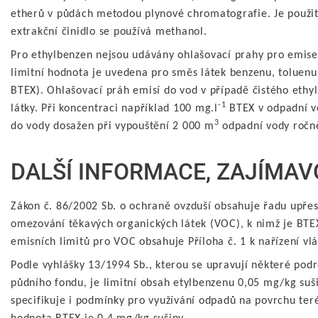
etherů v půdách metodou plynové chromatografie. Je použit
extrakční činidlo se používá methanol.
Pro ethylbenzen nejsou udávány ohlašovací prahy pro emise 
limitní hodnota je uvedena pro směs látek benzenu, toluenu
BTEX). Ohlašovací práh emisí do vod v případě čistého ethyl
-1
látky. Při koncentraci například 100 mg.l
BTEX v odpadní vo
3
do vody dosažen při vypouštění 2 000 m
odpadní vody ročn
DALŠÍ INFORMACE, ZAJÍMAV
Zákon č. 86/2002 Sb. o ochraně ovzduší obsahuje řadu upřes
omezování těkavých organických látek (VOC), k nimž je BTE
emisních limitů pro VOC obsahuje Příloha č. 1 k nařízení vl
Podle vyhlášky 13/1994 Sb., kterou se upravují některé po
půdního fondu, je limitní obsah etylbenzenu 0,05 mg/kg suši
specifikuje i podmínky pro využívání odpadů na povrchu teré