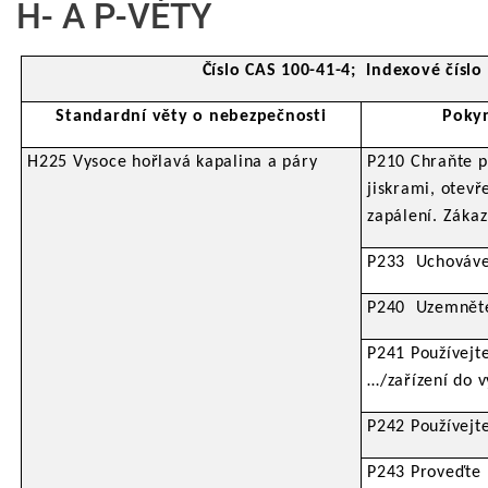
H- A P-VĚTY
Číslo CAS 100-41-4; Indexové číslo
Standardní věty o nebezpečnosti
Pokyn
H225 Vysoce hořlavá kapalina a páry
P210 Chraňte p
jiskrami, otev
zapálení. Zákaz
P233 Uchovávej
P240 Uzemněte 
P241 Používejte
…/zařízení do v
P242 Používejte
P243 Proveďte 