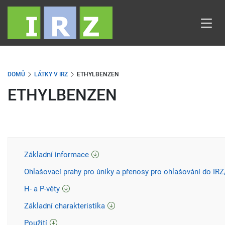
Přejít
k
hlavnímu
obsahu
DOMŮ
LÁTKY V IRZ
ETHYLBENZEN
ETHYLBENZEN
Základní informace
Ohlašovací prahy pro úniky a přenosy pro ohlašování do IR
H- a P-věty
Základní charakteristika
Použití