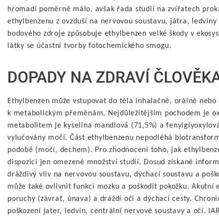
hromadí poměrně málo, avšak řada studií na zvířatech proká
ethylbenzenu z ovzduší na nervovou soustavu, játra, ledviny 
bodového zdroje způsobuje ethylbenzen velké škody v ekosys
látky se účastní tvorby fotochemického smogu.
DOPADY NA ZDRAVÍ ČLOVĚKA,
Ethylbenzen může vstupovat do těla inhalačně, orálně nebo 
k metabolickým přeměnám. Nejdůležitějším pochodem je ox
metabolitem je kyselina mandlová (71,5%) a fenylglyoxylová
vylučovány močí. Část ethylbenzenu nepodléhá biotransform
podobě (močí, dechem). Pro zhodnocení toho, jak ethylbenzen
dispozici jen omezené množství studií. Dosud získané infor
dráždivý vliv na nervovou soustavu, dýchací soustavu a pošk
může také ovlivnit funkci mozku a poškodit pokožku. Akutní
poruchy (závrať, únava) a dráždí oči a dýchací cesty. Chro
poškození jater, ledvin, centrální nervové soustavy a očí. 