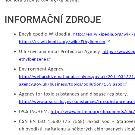
hodnota BTEX je 0,4 mg/kg sušiny.
INFORMAČNÍ ZDROJE
Encyklopedie Wikipedia,
http://en.wikipedia.org/wiki
https://cs.wikipedia.org/wiki/Ethylbenzen
U.S Environmental Protection Agency,
https://www.epa
ethylbenzene
Environment Agency,
http://webarchive.nationalarchives.gov.uk/201103132
agency.gov.uk/business/topics/pollution/153.aspx
Agency for toxic substances and disease registery,
http://www.atsdr.cdc.gov/substances/toxsubstance.asp
IPCS INCHEM,
http://www.inchem.org/documents/ehc
ČSN EN ISO 15680 (75 7558) Jakost vod – Stanove
uhlovodíků, naftalenu a některých chlorovaných slou