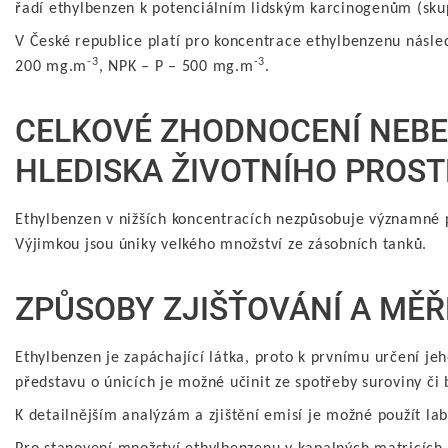
řadí ethylbenzen k potenciálním lidským karcinogenům (sku
V České republice platí pro koncentrace ethylbenzenu následu
-3
-3
200 mg.m
, NPK – P – 500 mg.m
.
CELKOVÉ ZHODNOCENÍ NEBE
HLEDISKA ŽIVOTNÍHO PROST
Ethylbenzen v nižších koncentracích nezpůsobuje významné p
Výjimkou jsou úniky velkého množství ze zásobních tanků.
ZPŮSOBY ZJIŠŤOVÁNÍ A MĚŘ
Ethylbenzen je zapáchající látka, proto k prvnímu určení je
představu o únicích je možné učinit ze spotřeby suroviny či 
K detailnějším analýzám a zjištění emisí je možné použít la