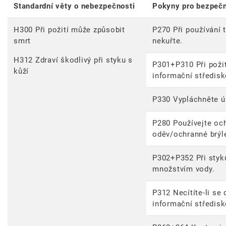
Standardní věty o nebezpečnosti
Pokyny pro bezpeč
H300 Při požití může způsobit
P270 Při používání 
smrt
nekuřte.
H312 Zdraví škodlivý při styku s
P301+P310 Při požit
kůží
informační středis
P330 Vypláchněte ú
P280 Používejte oc
oděv/ochranné brýle
P302+P352 Při styk
množstvím vody.
P312 Necítíte-li se 
informační středis