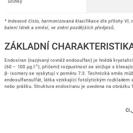
účinky
* Indexové číslo, harmonizovaná klasifikace dle přílohy VI,
balení látek a směsí, ve znění pozdějších předpisů.
ZÁKLADNÍ CHARAKTERISTIK
Endosíran (nazývaný rovněž endosulfan) je hnědá krystali
-1
(60 – 100 µg.l
), přičemž rozpustnost se snižuje s klesaj
β- isomery se vyskytují v poměru 7:3. Technická směs můž
endosulfansulfát, látka vznikající fotolytickým rozkladem
nebo prášku. Struktura endosíranu je uvedena na obrázku 1