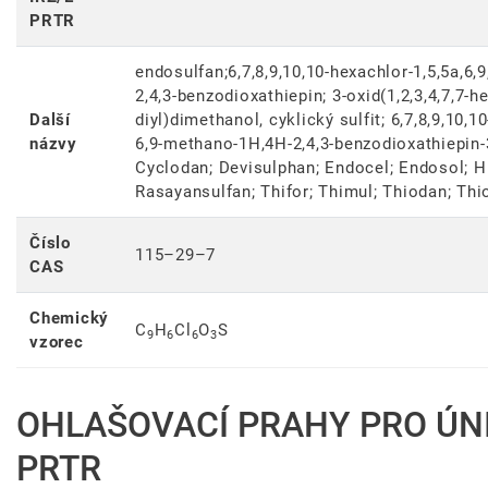
PRTR
endosulfan;6,7,8,9,­10,10-hexachlor-1,5,5a,6
2,4,3-benzodioxathiepin; 3-oxid(1,2,3,4,7,7-he
Další
diyl)dimethanol, cyklický sulfit; 6,7,8,9,10,1
názvy
6,9-methano-1H,4H-2,4,3-benzodioxathiepin-3
Cyclodan; Devisulphan; Endocel; Endosol; Hi
Rasayansulfan; Thifor; Thimul; Thiodan; Thi
Číslo
115–29–7
CAS
Chemický
C
H
Cl
O
S
9
6
6
3
vzorec
OHLAŠOVACÍ PRAHY PRO ÚNI
PRTR