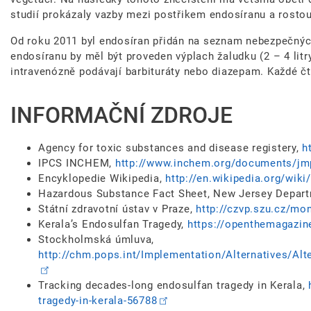
studií prokázaly vazby mezi postřikem endosíranu a rosto
Od roku 2011 byl endosíran přidán na seznam nebezpečnýc
endosíranu by měl být proveden výplach žaludku (2 – 4 lit
intravenózně podávají barbituráty nebo diazepam. Každé č
INFORMAČNÍ ZDROJE
Agency for toxic substances and disease registery,
h
IPCS INCHEM,
http://www.inchem.org/documents/j
Encyklopedie Wikipedia,
http://en.wikipedia.org/wiki
Hazardous Substance Fact Sheet, New Jersey Depart
Státní zdravotní ústav v Praze,
http://czvp.szu.cz/mo
Kerala’s Endosulfan Tragedy,
https://openthemagazin
Stockholmská úmluva,
http://chm.pops.int/Implementation/Alternatives/Al
Tracking decades-long endosulfan tragedy in Kerala,
tragedy-in-kerala-56788