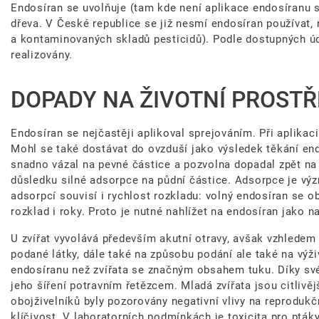
Endosíran se uvolňuje (tam kde není aplikace endosíranu s
dřeva. V České republice se již nesmí endosíran používat,
a kontaminovaných skladů pesticidů). Podle dostupných ú
realizovány.
DOPADY NA ŽIVOTNÍ PROSTŘ
Endosíran se nejčastěji aplikoval sprejováním. Při aplikac
Mohl se také dostávat do ovzduší jako výsledek těkání end
snadno vázal na pevné částice a pozvolna dopadal zpět na 
důsledku silné adsorpce na půdní částice. Adsorpce je vý
adsorpcí souvisí i rychlost rozkladu: volný endosíran se 
rozklad i roky. Proto je nutné nahlížet na endosíran jako na
U zvířat vyvolává především akutní otravy, avšak vzhledem
podané látky, dále také na způsobu podání ale také na výži
endosíranu než zvířata se značným obsahem tuku. Díky své
jeho šíření potravním řetězcem. Mladá zvířata jsou citlivěj
obojživelníků byly pozorovány negativní vlivy na reproduk
klíčivost. V laboratorních podmínkách je toxicita pro ptá