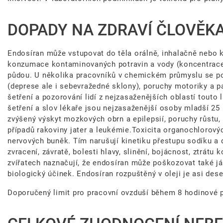
DOPADY NA ZDRAVÍ ČLOVĚKA,
Endosíran může vstupovat do těla orálně, inhalačně nebo ko
konzumace kontaminovaných potravin a vody (koncentrace
půdou. U několika pracovníků v chemickém průmyslu se po d
(deprese ale i sebevražedné sklony), poruchy motoriky a p
šetření a pozorování lidí z nejzasaženějších oblastí touto 
šetření a slov lékaře jsou nejzasaženější osoby mladší 25 
zvýšený výskyt mozkových obrn a epilepsií, poruchy růstu, 
případů rakoviny jater a leukémie.Toxicita organochlorov
nervových buněk. Tím narušují kinetiku přestupu sodíku a d
zvracení, závratě, bolesti hlavy, slinění, bojácnost, ztrát
zvířatech naznačují, že endosíran může poškozovat také játr
biologický účinek. Endosíran rozpuštěný v oleji je asi des
Doporučený limit pro pracovní ovzduší během 8 hodinové 