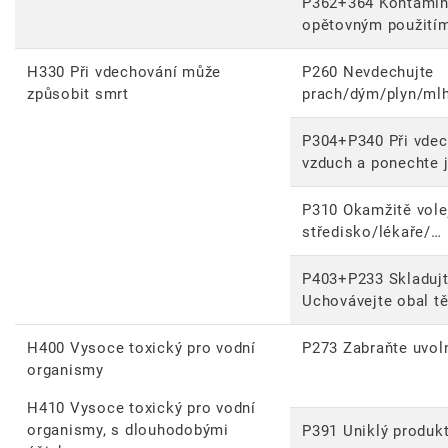
P362+364 Kontamino
opětovným použitím
H330 Při vdechování může
P260 Nevdechujte
způsobit smrt
prach/dým/plyn/mlh
P304+P340 Při vdec
vzduch a ponechte j
P310 Okamžitě vole
středisko/lékaře/…
P403+P233 Skladujt
Uchovávejte obal tě
H400 Vysoce toxický pro vodní
P273 Zabraňte uvoln
organismy
H410 Vysoce toxický pro vodní
organismy, s dlouhodobými
P391 Uniklý produkt