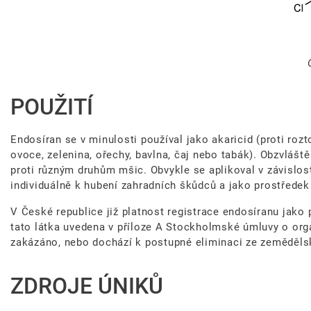
POUŽITÍ
Endosíran se v minulosti používal jako akaricid (proti rozt
ovoce, zelenina, ořechy, bavlna, čaj nebo tabák). Obzvláš
proti různým druhům mšic. Obvykle se aplikoval v závislost
individuálně k hubení zahradních škůdců a jako prostředek 
V České republice již platnost registrace endosíranu jako
tato látka uvedena v příloze A Stockholmské úmluvy o orga
zakázáno, nebo dochází k postupné eliminaci ze zeměděls
ZDROJE ÚNIKŮ