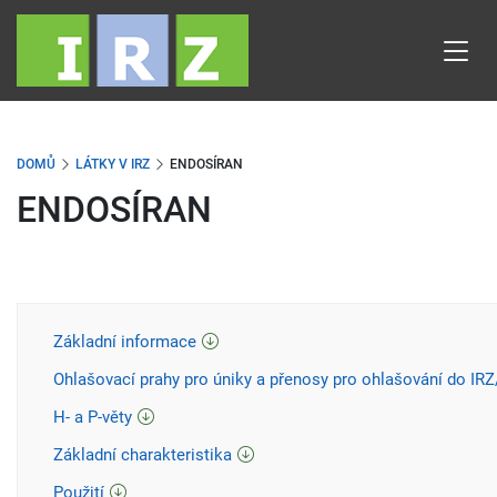
Přejít
k
hlavnímu
obsahu
DOMŮ
LÁTKY V IRZ
ENDOSÍRAN
ENDOSÍRAN
Základní informace
Ohlašovací prahy pro úniky a přenosy pro ohlašování do IR
H- a P-věty
Základní charakteristika
Použití