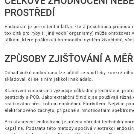
CELKOVÉ ZHODNOCENÍ NEBE
PROSTŘEDÍ
Endosíran je perzistentní látka, která je schopna přenosu
toxicitě pro ryby (i jiné vodní organismy) může ohrožova
látkám, které poškozují hormonální systém živočichů, vče
ZPŮSOBY ZJIŠŤOVÁNÍ A MĚŘ
Odhad úniků endosíranu lze učinit ze spotřeby konkrétního 
skladoval, či se s ním jakkoli nakládalo.
Stanovení endosíranu vyžaduje důkladné předčištění, proto
pesticidy a PCB. Jako extrakční činidlo se používají různá
realizováno přes kolonu naplněnou Florisilem. Nejvíce p
elektronového záchytu, případně s hmotnostním spektrom
Pro stanovení endosíranu je určena národní technická nor
kapalina. Podstata této metody spočívá v extrakci endosí