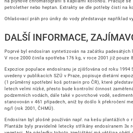
na plynové chromatografii s kapilární kolonou. Pracuje se
petrolether nebo heptan. Extrakty se dle potřeby čistí na 
Ohlašovací práh pro úniky do vody představuje například 
DALŠÍ INFORMACE, ZAJÍMAV
Poprvé byl endosíran syntetizován na začátku padesátých 
V roce 2000 činila spotřeba 176 kg, v roce 2001 již pouze 8
Expozice populace endosíranu je zjišťována od roku 1994
uvedeny v publikacích SZÚ v Praze, popisuje dietární expo
(1 průměrný spotřební koš potravin pro ČR), které předsta
letech velmi nízké, přesto bude kontrolní činnost zaměře
podzemních vodách, dále také v povrchové vodě, sediment
stanovován v 461 případech, aniž by došlo k překročení m
ng/l (rok 2001, ČHMÚ).
Endosíran byl plošně používán např. na kešu plantážích o 
Plantáže byly pravidelně letecky stříkány endosíranem 3x r
vegetaci. Na následky tohoto znečištění má většina obětí 