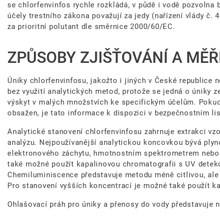
se chlorfenvinfos rychle rozkládá, v půdě i vodě pozvolna 
účely trestního zákona považují za jedy (nařízení vlády č.
za prioritní polutant dle směrnice 2000/60/EC.
ZPŮSOBY ZJIŠŤOVÁNÍ A MĚŘ
Úniky chlorfenvinfosu, jakožto i jiných v České republice n
bez využití analytických metod, protože se jedná o úniky ze 
výskyt v malých množstvích ke specifickým účelům. Pokud 
obsažen, je tato informace k dispozici v bezpečnostním lis
Analytické stanovení chlorfenvinfosu zahrnuje extrakci vz
analýzu. Nejpoužívanější analytickou koncovkou bývá ply
elektronového záchytu, hmotnostním spektrometrem nebo 
také možné použít kapalinovou chromatografii s UV detekc
Chemiluminiscence představuje metodu méně citlivou, ale 
Pro stanovení vyšších koncentrací je možné také použít kap
Ohlašovací práh pro úniky a přenosy do vody představuje 