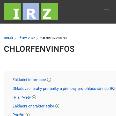
Přejít
k
hlavnímu
obsahu
DOMŮ
LÁTKY V IRZ
CHLORFENVINFOS
CHLORFENVINFOS
Základní informace
Ohlašovací prahy pro úniky a přenosy pro ohlašování do IR
H- a P-věty
Základní charakteristika
Použití