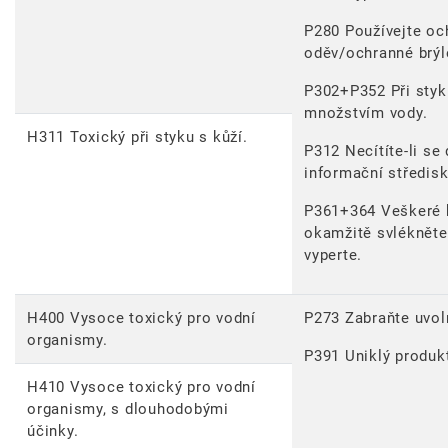
P280 Používejte oc
oděv/ochranné brýle
P302+P352 Při styk
množstvím vody.
H311 Toxický při styku s kůží.
P312 Necítíte-li se
informační středis
P361+364 Veškeré 
okamžitě svlékněte
vyperte.
H400 Vysoce toxický pro vodní
P273 Zabraňte uvoln
organismy.
P391 Uniklý produkt
H410 Vysoce toxický pro vodní
organismy, s dlouhodobými
účinky.