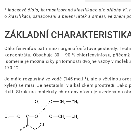
* Indexové číslo, harmonizovaná klasifikace dle přílohy VI
o klasifikaci, označování a balení látek a směsí, ve znění p
ZÁKLADNÍ CHARAKTERISTIK
Chlorfenvinfos patří mezi organofosfátové pesticidy. Tec
koncentrátu. Obsahuje 80 – 90 % chlorfenvinfosu, přičemž p
isomerie je možná díky přítomnosti dvojné vazby v molekul
170 °C.
-1
Je málo rozpustný ve vodě (145 mg.l
), ale s většinou or
xylen) se mísí. Je nestabilní v alkalickém prostředí. Jako
rtuti. Struktura molekuly chlorfenvinfosu je uvedena na ob