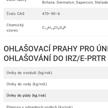
Birlane; Dermaton; Sapercon; Stelado
Číslo CAS
470–90–6
Chemický
C
H
Cl
O
P
12
14
3
4
vzorec
OHLAŠOVACÍ PRAHY PRO ÚN
OHLAŠOVÁNÍ DO IRZ/E-PRTR
Úniky do ovzduší (kg/rok)
Úniky do vody (kg/rok)
Úniky do půdy (kg/rok)
Přenosy v odpadních vodách (kg/rok)