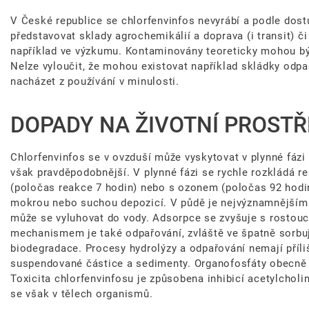
V České republice se chlorfenvinfos nevyrábí a podle dos
představovat sklady agrochemikálií a doprava (i transit) č
například ve výzkumu. Kontaminovány teoreticky mohou být 
Nelze vyloučit, že mohou existovat například skládky odp
nacházet z používání v minulosti.
DOPADY NA ŽIVOTNÍ PROSTŘ
Chlorfenvinfos se v ovzduší může vyskytovat v plynné fázi 
však pravděpodobnější. V plynné fázi se rychle rozkládá r
(poločas reakce 7 hodin) nebo s ozonem (poločas 92 hodi
mokrou nebo suchou depozicí. V půdě je nejvýznamnějším
může se vyluhovat do vody. Adsorpce se zvyšuje s rostou
mechanismem je také odpařování, zvláště ve špatně sorbu
biodegradace. Procesy hydrolýzy a odpařování nemají příl
suspendované částice a sedimenty. Organofosfáty obecně js
Toxicita chlorfenvinfosu je způsobena inhibicí acetylchol
se však v tělech organismů.