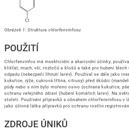
Obrázek 1: Struktura chlorfenvinfosu
POUŽITÍ
Chlorfenvinfos má insekticidní a akaricidní účinky, používa
klíšťat, much, vší, roztočů a klošů a také pro hubení blec
odpadu (nebezpečí líhnutí larev). Používal se dále jako in
kukuřice, rýže, cukrová třtina, citrusy) před škůdci (mande
půdy nebo s ním bylo mořeno osivo (ochrana kukuřice, pšen
ochranu veřejného zdraví (hubení komářích larev). Na svě
století. Používání přípravků s obsahem chlorfenvinfosu v 
jako účinná látka přípravků pro ochranu rostlin registrová
ZDROJE ÚNIKŮ