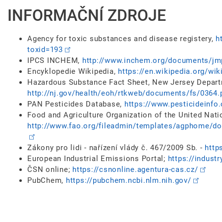
INFORMAČNÍ ZDROJE
Agency for toxic substances and disease registery,
h
toxid=193
IPCS INCHEM,
http://www.inchem.org/documents/j
Encyklopedie Wikipedia,
https://en.wikipedia.org/wi
Hazardous Substance Fact Sheet, New Jersey Depart
http://nj.gov/health/eoh/rtkweb/documents/fs/0364.
PAN Pesticides Database,
https://www.pesticideinfo
Food and Agriculture Organization of the United Nati
http://www.fao.org/fileadmin/templates/agphome/d
Zákony pro lidi - nařízení vlády č. 467/2009 Sb. -
http
European Industrial Emissions Portal;
https://indust
ČSN online;
https://csnonline.agentura-cas.cz/
PubChem,
https://pubchem.ncbi.nlm.nih.gov/