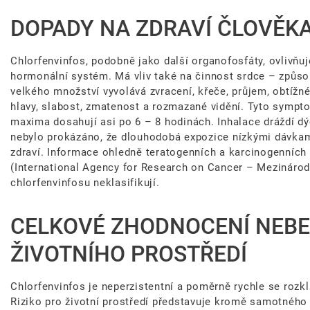
DOPADY NA ZDRAVÍ ČLOVĚKA,
Chlorfenvinfos, podobně jako další organofosfáty, ovlivň
hormonální systém. Má vliv také na činnost srdce – způso
velkého množství vyvolává zvracení, křeče, průjem, obtížné
hlavy, slabost, zmatenost a rozmazané vidění. Tyto sympto
maxima dosahují asi po 6 – 8 hodinách. Inhalace dráždí d
nebylo prokázáno, že dlouhodobá expozice nízkými dávkami
zdraví. Informace ohledně teratogenních a karcinogenních
(International Agency for Research on Cancer – Mezinárod
chlorfenvinfosu neklasifikují.
CELKOVÉ ZHODNOCENÍ NEBE
ŽIVOTNÍHO PROSTŘEDÍ
Chlorfenvinfos je neperzistentní a poměrně rychle se rozk
Riziko pro životní prostředí představuje kromě samotného 