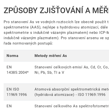
ZPŮSOBY ZJIŠŤOVÁNÍ A MĚŘ
Pro stanovení As ve vodných roztocích lze obecně použít
spektrometrie (AAS), nejlépe s hydridovou atomizací, dále
spektrometrie s indukčně vázaným plazmatem) nebo ICP-M
indukčně vázaným plazmatem). Pro stanovení arsenu ve spe
řada normovaných postupů:
Norma
Metody měření As
EN
Stanovení celkových emisí As, Cd, Cr, Co,
14385:2004*
Ni, Pb, Sb, TI a V
EN ISO
Atomová absorpční spektrometrická met
11969:1996
(hydridová atomizace) - ISO 11969:1996
EN
Stanovení celkového As spektrofotometr