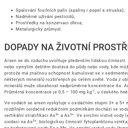
Spalování fosilních paliv (spaliny i popel a struska);
Nadměrné užívání pesticidů;
Prostředky na konzervaci dřeva;
Metalurgický průmysl.
DOPADY NA ŽIVOTNÍ PROSTŘ
Arsen se do vzduchu uvolňuje především lidskou činností
nebo vymytím deštěm dostává do půdy nebo vody, kde může
protože má značnou schopnost kumulovat se v sedimentech
některých minerálů rozšířených po celém světě. Voda z obl
minerálů muže obsahovat nadprůměrné koncentrace As. Ars
-1
Průměrná koncentrace je 0,5 – 100 mg.kg
, u českého hně
Ve vodách se arsen vyskytuje v oxidačním stupni 3+ a 5+ 
rozdílným oxidačně-redukčním podmínkám dochází ve vodác
3+
5+
vertikální stratifikaci As
a As
. Ve svrchní vrstvě vody 
5+
oxidaci na As
, biologickou činností fytoplanktonu vznika