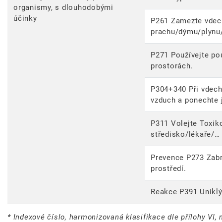
organismy, s dlouhodobými
účinky
P261 Zamezte vdec
prachu/dýmu/plynu
P271 Používejte po
prostorách.
P304+340 Při vdech
vzduch a ponechte j
P311 Volejte Toxik
středisko/lékaře/…
Prevence P273 Zabr
prostředí.
Reakce P391 Uniklý
* Indexové číslo, harmonizovaná klasifikace dle přílohy VI, 