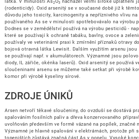
látka. V minulosti As
O
nacházel velmi široké uplatnění j
2
3
(rodenticidy). Oxid arsenitý se v současné době již k těm
důvodu jeho toxicity, karcinogenity a nepříznivého vlivu na
používaného As se v minulosti spotřebovávalo na výrobu p
Dodnes se v zemědělství používá na výrobu pesticidů - např.
které se používají k ochraně tabáku, bavlny, ovoce a zelen
používaly ve veterinární praxi k zmírnění příznaků otravy 
bojová otravná látka Lewisit. Dalším využitím arsenu jsou s
se používají např. v akumulátorech. Významné jsou polovo
diody, IL zářiče, okénka laserů). Oxid arsenitý se používá
sloučeninami arsenu se můžeme také setkat při výrobě kovů
komor při výrobě kyseliny sírové.
ZDROJE ÚNIKŮ
Arsen netvoří těkavé sloučeniny, do ovzduší se dostává pra
spalováním fosilních paliv a dřeva konzervovaného příprav
uvolňován především ve formě vázané na popílek, značné m
Významné je hlavně spalování v elektrárnách, protože při 
topeništích zůstává značná část As v popelu. Vysoké konc