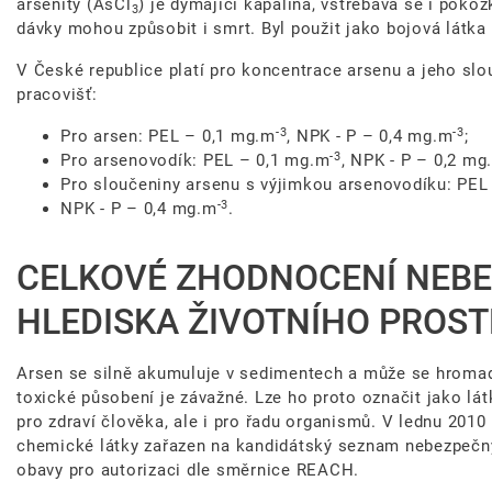
arsenitý (AsCl
) je dýmající kapalina, vstřebává se i poko
3
dávky mohou způsobit i smrt. Byl použit jako bojová látka 
V České republice platí pro koncentrace arsenu a jeho slou
pracovišť:
-3
-3
Pro arsen: PEL – 0,1 mg.m
, NPK - P – 0,4 mg.m
;
-3
Pro arsenovodík: PEL – 0,1 mg.m
, NPK - P – 0,2 mg
Pro sloučeniny arsenu s výjimkou arsenovodíku: PEL
-3
NPK - P – 0,4 mg.m
.
CELKOVÉ ZHODNOCENÍ NEBE
HLEDISKA ŽIVOTNÍHO PROST
Arsen se silně akumuluje v sedimentech a může se hromadi
toxické působení je závažné. Lze ho proto označit jako l
pro zdraví člověka, ale i pro řadu organismů. V lednu 201
chemické látky zařazen na kandidátský seznam nebezpečn
obavy pro autorizaci dle směrnice REACH.