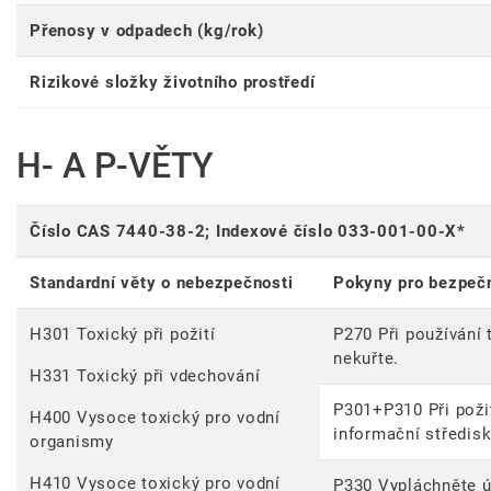
Přenosy v odpadech (kg/rok)
Rizikové složky životního prostředí
H- A P-VĚTY
Číslo CAS 7440-38-2; Indexové číslo 033-001-00-X*
Standardní věty o nebezpečnosti
Pokyny pro bezpeč
H301 Toxický při požití
P270 Při používání 
nekuřte.
H331 Toxický při vdechování
P301+P310 Při poži
H400 Vysoce toxický pro vodní
informační středis
organismy
H410 Vysoce toxický pro vodní
P330 Vypláchněte ú