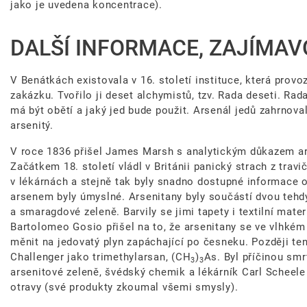
jako je uvedena koncentrace).
DALŠÍ INFORMACE, ZAJÍMAV
V Benátkách existovala v 16. století instituce, která provo
zakázku. Tvořilo ji deset alchymistů, tzv. Rada deseti. Ra
má být obětí a jaký jed bude použit. Arsenál jedů zahrnoval 
arsenitý.
V roce 1836 přišel James Marsh s analytickým důkazem ars
Začátkem 18. století vládl v Británii panický strach z tra
v lékárnách a stejně tak byly snadno dostupné informace o 
arsenem byly úmyslné. Arsenitany byly součástí dvou tehd
a smaragdové zeleně. Barvily se jimi tapety i textilní mater
Bartolomeo Gosio přišel na to, že arsenitany se ve vlhké
měnit na jedovatý plyn zapáchající po česneku. Později ten
Challenger jako trimethylarsan, (CH
)
As. Byl příčinou smrt
3
3
arsenitové zeleně, švédský chemik a lékárník Carl Scheele
otravy (své produkty zkoumal všemi smysly).