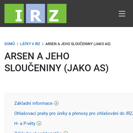
Přejít
k
hlavnímu
obsahu
DOMŮ
LÁTKY V IRZ
ARSEN A JEHO SLOUČENINY (JAKO AS)
ARSEN A JEHO
SLOUČENINY (JAKO AS)
Základní informace
Ohlašovací prahy pro úniky a přenosy pro ohlašování do IR
H- a P-věty