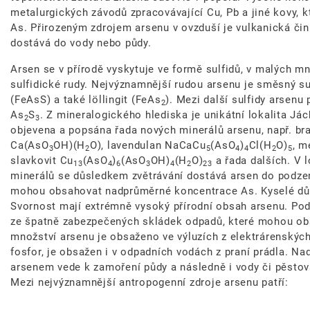
metalurgických závodů zpracovávající Cu, Pb a jiné kovy, 
As. Přirozeným zdrojem arsenu v ovzduší je vulkanická č
dostává do vody nebo půdy.
Arsen se v přírodě vyskytuje ve formě sulfidů, v malých m
sulfidické rudy. Nejvýznamnější rudou arsenu je směsný sul
(FeAsS) a také löllingit (FeAs
). Mezi další sulfidy arsenu 
2
As
S
. Z mineralogického hlediska je unikátní lokalita Já
2
3
objevena a popsána řada nových minerálů arsenu, např. b
Ca(AsO
OH)(H
O), lavendulan NaCaCu
(AsO
)
Cl(H
O)
, m
3
2
5
4
4
2
5
slavkovit Cu
(AsO
)
(AsO
OH)
(H
O)
a řada dalších. V 
13
4
6
3
4
2
23
minerálů se důsledkem zvětrávání dostává arsen do podze
mohou obsahovat nadprůměrné koncentrace As. Kyselé dů
Svornost mají extrémně vysoký přírodní obsah arsenu. Po
ze špatně zabezpečených skládek odpadů, které mohou ob
množství arsenu je obsaženo ve výluzích z elektrárenských
fosfor, je obsažen i v odpadních vodách z praní prádla. Na
arsenem vede k zamoření půdy a následně i vody či pěstov
Mezi nejvýznamnější antropogenní zdroje arsenu patří: