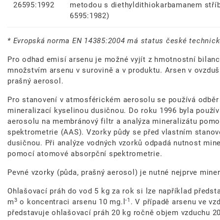
26595:1992
metodou s diethyldithiokarbamanem stří
6595:1982)
* Evropská norma EN 14385:2004 má status české technick
Pro odhad emisí arsenu je možné vyjít z hmotnostní bilanc
množstvím arsenu v surovině a v produktu. Arsen v ovzduš
prašný aerosol.
Pro stanovení v atmosférickém aerosolu se používá odběr 
mineralizací kyselinou dusičnou. Do roku 1996 byla použí
aerosolu na membránový filtr a analýza mineralizátu pom
spektrometrie (AAS). Vzorky půdy se před vlastním stanov
dusičnou. Při analýze vodných vzorků odpadá nutnost mine
pomocí atomové absorpční spektrometrie.
Pevné vzorky (půda, prašný aerosol) je nutné nejprve mine
Ohlašovací práh do vod 5 kg za rok si lze například předs
3
-1
m
o koncentraci arsenu 10 mg.l
. V případě arsenu ve v
představuje ohlašovací práh 20 kg ročně objem vzduchu 2