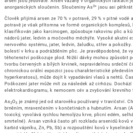
arsen jsou jedovaté. Arsen vázaný v organických látkách j
3+
anorganických sloučenin. Sloučeniny As
jsou asi pětkrát
Člověk přijímá arsen ze 70 % v potravě, 29 % v pitné vodě 
potravě je však přítomna ve formě organických komplexů, 
klasifikován jako karcinogen, způsobuje rakovinu plic a k
nádorů jater, ledvin a močového měchýře. Vysoké akutní 
nervového systému, jater, ledvin, žaludku, střev a pokožky.
bolestí v krku a podrážděním plic. Je pravděpodobné, že 
těhotenství poškozuje plod. Nižší dávky mohou způsobit po
tvorbu červených a bílých krvinek, nepravidelnou srdeční č
chronickou orální expozici jsou charakteristické předevš
hyperkeratosu), může dojít k vypadávání vlasů a nehtů. Čas
Poškození jater může mít za následek až cirhózu. Dochází
elektrokardiogramu, k nemocem cév a zvyšování krevního 
As
O
je známý jed od starověku používaný v travičství. Ch
2
3
brněním, mravenčením v končetinách a hubnutím. Arsan (
toxický, vyvolává rychlou hemolýzu krve, plicní edém, selh
smrtelné). Arsan vzniká často při rozkladu arsenidů kovů v
karbid vápníku, Zn, Pb, Sb) a rozpouštění kovů v kyselinách