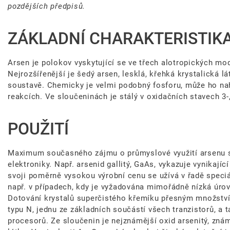
pozdějších předpisů.
ZÁKLADNÍ CHARAKTERISTIK
Arsen je polokov vyskytující se ve třech alotropických modi
Nejrozšířenější je šedý arsen, lesklá, křehká krystalická lát
soustavě. Chemicky je velmi podobný fosforu, může ho na
reakcích. Ve sloučeninách je stálý v oxidačních stavech 3-,
POUŽITÍ
Maximum současného zájmu o průmyslové využití arsenu s
elektroniky. Např. arsenid gallitý, GaAs, vykazuje vynikajíc
svoji poměrně vysokou výrobní cenu se užívá v řadě speciá
např. v případech, kdy je vyžadována mimořádně nízká úr
Dotování krystalů superčistého křemíku přesným množství
typu N, jednu ze základních součástí všech tranzistorů, a
procesorů. Ze sloučenin je nejznámější oxid arsenitý, znám