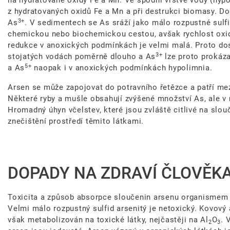
na hydratované oxidy Fe a Mn. Ve spodní vrstvě vody (hyp
z hydratovaných oxidů Fe a Mn a při destrukci biomasy. Do
3+
As
. V sedimentech se As sráží jako málo rozpustné sulfi
chemickou nebo biochemickou cestou, avšak rychlost oxi
redukce v anoxických podmínkách je velmi malá. Proto do
3+
stojatých vodách poměrně dlouho a As
lze proto prokáza
5+
a As
naopak i v anoxických podmínkách hypolimnia.
Arsen se může zapojovat do potravního řetězce a patří mez
Některé ryby a mušle obsahují zvýšené množství As, ale v
Hromadný úhyn včelstev, které jsou zvláště citlivé na slo
znečištění prostředí těmito látkami.
DOPADY NA ZDRAVÍ ČLOVĚKA,
Toxicita a způsob absorpce sloučenin arsenu organismem z
Velmi málo rozpustný sulfid arsenitý je netoxický. Kovový 
však metabolizován na toxické látky, nejčastěji na Al
O
. 
2
3