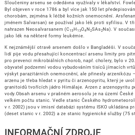
Sloučeniny arsenu se odedávna využívaly v lékařství. Fowl
Byl objeven v roce 1786 a byl více jak 150 let předepisován
chorobám, zejména k léčbě kožních onemocnění. Arsfena
jménem Salvarsan) se používal jako lék proti syfilisu. V tř
nahrazen Neosalvarsanem (C
H
O
N
SAs
Na). V součas
13
13
4
2
2
jako lék na některé formy leukémie.
K nejznámější otravě arsenem došlo v Bangladéši. V souča
lidí pije vodu přesahující koncentrací arsenu limity pro 
pro prevenci mikrobiálních chorob, např. cholery, bylo v 2
obyvatel podzemní vodou vybudováním tisíců jímacích vrt
výskyt parazitárních onemocnění, ale přinesly arzenikózu 
arzenu je třeba hledat v pyritu či arzenopyritu, který je uv
granitoidů tvořících jádro Himálaje. Arzen z arzenopyritu
vody.Obsah arsenu v prašném aerosolu je na území České r
velkém počtu stanic. Vedle stanic Českého hydrometeoro
v r. 2002) jsou v imisní databázi systému ISKO ukládána p
(deset stanic v r. 2002) a ze stanic hygienické služby (75 st
INFORMAČNÍ ZDROJE