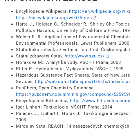
Encyklopedie Wikipedia,
https://en.wikipedia.org/wik
https://cs.wikipedia.org/wiki/Arsen
Harte J., Holdren C., Schneider R., Shirley Ch.: Toxic
Pollution Hazards, University of California Press, 19
Weiner E. R.: Applications of Environmental Chemistry
Environmental Professionals, Lewis Publishers, 2000
Statistická ročenka životního prostředí České republ
Státní zdravotní ústav,
http://www.szu.cz/
Horáková M.: Analytika vody, VŠCHT Praha, 2003
Pitter P.: Hydrochemie, Vydavatelství VŠCHT, 1999
Hazardous Substance Fact Sheets, State of New Jers
Sevices,
http://web.doh.state.nj.us/rtkhsfs/indexfs.a
PubChem, Open Chemistry Database,
https://pubchem.ncbi.nlm.nih.gov/compound/535959
Encyclopedie Britannica,
https://www.britannica.com
Igor Linhart: Toxikologie, VŠCHT Praha, 2014
Paleček J., Linhart I., Horák J.: Toxikologie a bezp
2008
Miroslav Šuta: REACH: 14 nebezpečných chemických lá