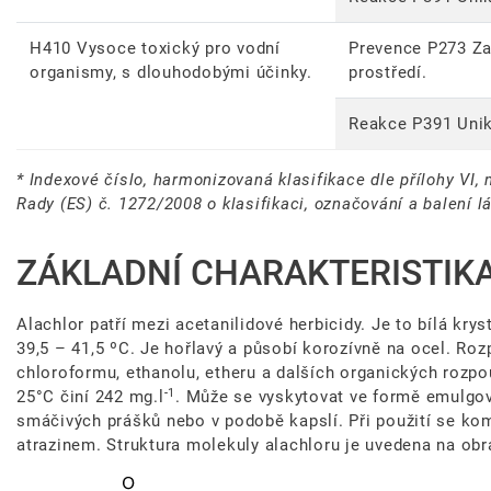
H410 Vysoce toxický pro vodní
Prevence P273 Za
organismy, s dlouhodobými účinky.
prostředí.
Reakce P391 Unik
* Indexové číslo, harmonizovaná klasifikace dle přílohy VI,
Rady (ES) č. 1272/2008 o klasifikaci, označování a balení l
ZÁKLADNÍ CHARAKTERISTIK
Alachlor patří mezi acetanilidové herbicidy. Je to bílá krys
39,5 – 41,5 ºC. Je hořlavý a působí korozívně na ocel. Roz
chloroformu, ethanolu, etheru a dalších organických rozpo
-1
25°C činí 242 mg.l
. Může se vyskytovat ve formě emulgov
smáčivých prášků nebo v podobě kapslí. Při použití se ko
atrazinem. Struktura molekuly alachloru je uvedena na obr