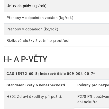
Úniky do půdy (kg/rok)
Přenosy v odpadních vodách (kg/rok)
Přenosy v odpadech (kg/rok)
Rizikové složky životního prostředí
H- A P-VĚTY
CAS 15972-60-8; Indexové číslo 009-004-00-7*
Standardní věty o nebezpečnosti
Pokyny pro bezp
H302 Zdraví škodlivý při požití.
P270 Při používán
ani nekuřte.