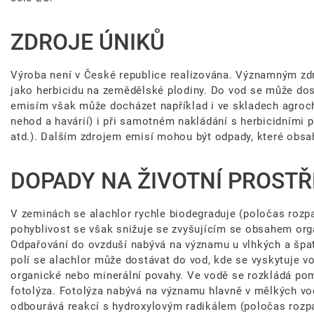
ZDROJE ÚNIKŮ
Výroba není v České republice realizována. Významným zdr
jako herbicidu na zemědělské plodiny. Do vod se může dos
emisím však může docházet například i ve skladech agroche
nehod a havárií) i při samotném nakládání s herbicidními př
atd.). Dalším zdrojem emisí mohou být odpady, které obsahu
DOPADY NA ŽIVOTNÍ PROSTŘ
V zeminách se alachlor rychle biodegraduje (poločas rozpa
pohyblivost se však snižuje se zvyšujícím se obsahem orga
Odpařování do ovzduší nabývá na významu u vlhkých a špa
polí se alachlor může dostávat do vod, kde se vyskytuje v
organické nebo minerální povahy. Ve vodě se rozkládá po
fotolýza. Fotolýza nabývá na významu hlavně v mělkých vod
odbourává reakcí s hydroxylovým radikálem (poločas rozp