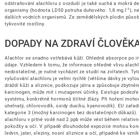
odstraňování alachloru z ovzduší je také suchá a mokrá de
-1
organismy (hodnota LD50 pstruha duhového: 1,8 mg.l
), n
dalších vodních organismů. Ze zemědělských plodin působí
tykvovité rostliny.
DOPADY NA ZDRAVÍ ČLOVĚKA,
Alachlor se snadno vstřebává kůží. Ohledně absorpce po in
údaje. Vzhledem k tomu, že informace ohledně vlivu alachl
nedostatečné, je nutné vycházet ze studií na zvířatech. Ty
vylučování alachloru je velmi rychlé (většina dávky je vyl
dráždí kůži a sliznice, poškozuje játra a způsobuje zbytněn
karcinogen, může mít i mutagenní účinky. Existuje podezř
systému, konkrétně hormonů štítné žlázy. Při hoření mohou
uhelnatý, chlorovodík, oxidy dusíku, kyanovodík). EU zařad
kategorie 3 (možný karcinogen bez dostatečných důkazů).
alachloru v pitné vodě nad 2 ppb může vést během relativ
pokožky a očí. V případě dlouhodobé expozice mohou konc
ledvin, jater, sleziny, nosní sliznice a očí, případně ke vzni