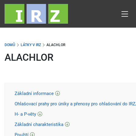
Přejít
k
hlavnímu
obsahu
DOMŮ
LÁTKY V IRZ
ALACHLOR
ALACHLOR
Základní informace
Ohlašovací prahy pro úniky a přenosy pro ohlašování do IR
H- a P-věty
Základní charakteristika
Použití