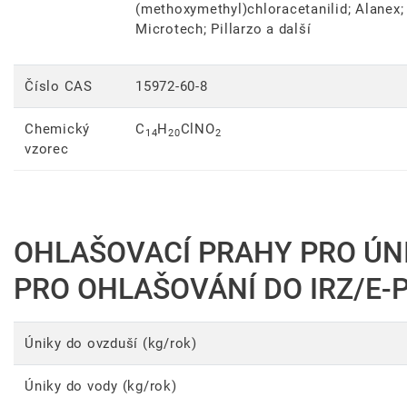
(methoxymethyl)chloracetanilid; Alanex;
Microtech; Pillarzo a další
Číslo CAS
15972-60-8
Chemický
C
H
ClNO
14
20
2
vzorec
OHLAŠOVACÍ PRAHY PRO ÚN
PRO OHLAŠOVÁNÍ DO IRZ/E-
Úniky do ovzduší (kg/rok)
Úniky do vody (kg/rok)