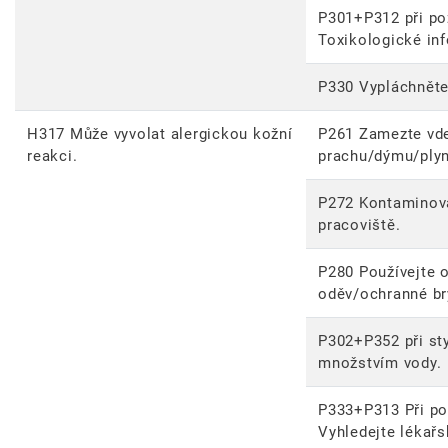
P301+P312 při poži
Toxikologické in
P330 Vypláchněte
H317 Může vyvolat alergickou kožní
P261 Zamezte vd
reakci.
prachu/dýmu/plyn
P272 Kontaminova
pracoviště.
P280 Používejte 
oděv/ochranné brý
P302+P352 při st
množstvím vody.
P333+P313 Při po
Vyhledejte lékař