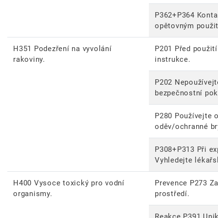
P362+P364 Kontam
opětovným použit
H351 Podezření na vyvolání
P201 Před použití
rakoviny.
instrukce.
P202 Nepoužívejte
bezpečnostní pok
P280 Používejte 
oděv/ochranné brý
P308+P313 Při exp
Vyhledejte lékař
H400 Vysoce toxický pro vodní
Prevence P273 Za
organismy.
prostředí.
Reakce P391 Unik