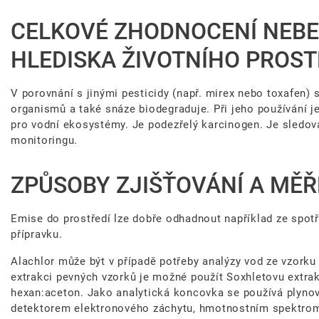
CELKOVÉ ZHODNOCENÍ NEBE
HLEDISKA ŽIVOTNÍHO PROST
V porovnání s jinými pesticidy (např. mirex nebo toxafen) 
organismů a také snáze biodegraduje. Při jeho používání je
pro vodní ekosystémy. Je podezřelý karcinogen. Je sledo
monitoringu.
ZPŮSOBY ZJIŠŤOVÁNÍ A MĚŘ
Emise do prostředí lze dobře odhadnout například ze spot
přípravku.
Alachlor může být v případě potřeby analýzy vod ze vzorku
extrakci pevných vzorků je možné použít Soxhletovu extra
hexan:aceton. Jako analytická koncovka se používá plyno
detektorem elektronového záchytu, hmotnostním spektro