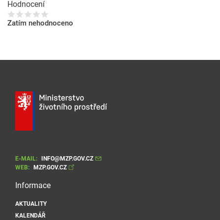
Hodnocení
Zatím nehodnoceno
E-MAIL:
INFO@MZP.GOV.CZ
WEB:
MZP.GOV.CZ
Informace
AKTUALITY
KALENDÁŘ