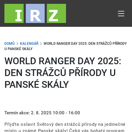
Přejít
k
hlavnímu
obsahu
DOMŮ
KALENDÁŘ
WORLD RANGER DAY 2025: DEN STRÁŽCŮ PŘÍRODY
U PANSKÉ SKÁLY
WORLD RANGER DAY 2025:
DEN STRÁŽCŮ PŘÍRODY U
PANSKÉ SKÁLY
Termín akce:
2. 8. 2025 10:00 - 16:00
Přijďte oslavit Světový den strážců přírody na jedinečné
místo u známé Panské skály! Čeká vás bohatý program