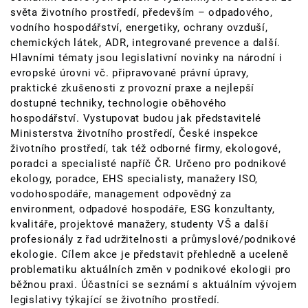
světa životního prostředí, především – odpadového,
vodního hospodářství, energetiky, ochrany ovzduší,
chemických látek, ADR, integrované prevence a další.
Hlavními tématy jsou legislativní novinky na národní i
evropské úrovni vč. připravované právní úpravy,
praktické zkušenosti z provozní praxe a nejlepší
dostupné techniky, technologie oběhového
hospodářství. Vystupovat budou jak představitelé
Ministerstva životního prostředí, České inspekce
životního prostředí, tak též odborné firmy, ekologové,
poradci a specialisté napříč ČR. Určeno pro podnikové
ekology, poradce, EHS specialisty, manažery ISO,
vodohospodáře, management odpovědný za
environment, odpadové hospodáře, ESG konzultanty,
kvalitáře, projektové manažery, studenty VŠ a další
profesionály z řad udržitelnosti a průmyslové/podnikové
ekologie. Cílem akce je představit přehledně a uceleně
problematiku aktuálních změn v podnikové ekologii pro
běžnou praxi. Účastníci se seznámí s aktuálním vývojem
legislativy týkající se životního prostředí.