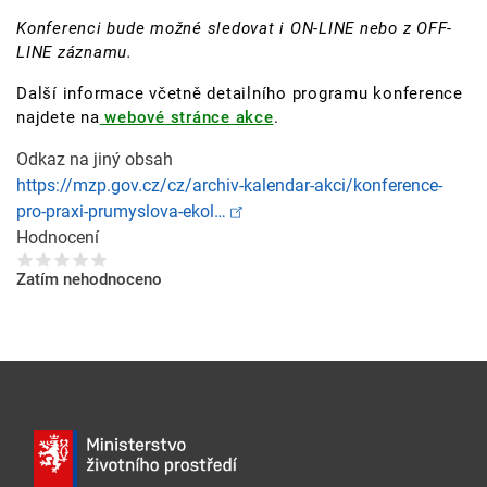
Konferenci bude možné sledovat i ON-LINE nebo z OFF-
LINE záznamu.
Další informace včetně detailního programu konference
najdete na
webové stránce akce
.
Odkaz na jiný obsah
https://mzp.gov.cz/cz/archiv-kalendar-akci/konference-
pro-praxi-prumyslova-ekol…
Hodnocení
Zatím nehodnoceno