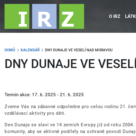
Přejít
k
O IRZ
LÁTK
hlavnímu
obsahu
DOMŮ
KALENDÁŘ
DNY DUNAJE VE VESELÍ NAD MORAVOU
DNY DUNAJE VE VESE
Termín akce:
17. 6. 2025 - 21. 6. 2025
Zveme Vás na zábavné odpoledne pro celou rodinu 21. červ
vzdělávací aktivity pro děti.
Den Dunaje se slaví ve 14 zemích Evropy již od roku 2004
komunity, aby se aktivně podílely na ochraně povodí Dunaj