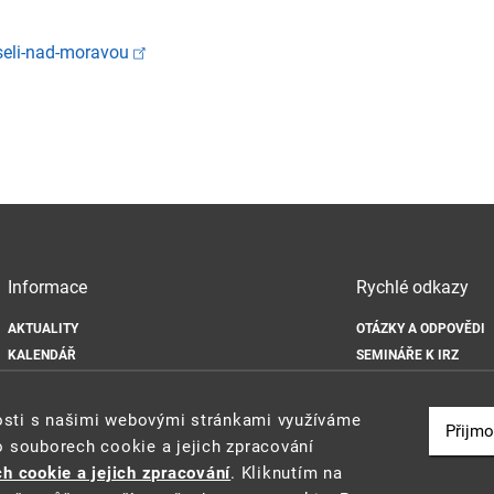
seli-nad-moravou
Informace
Rychlé odkazy
AKTUALITY
OTÁZKY A ODPOVĚDI
KALENDÁŘ
SEMINÁŘE K IRZ
DOKUMENTY
ODKAZY
MAPA WEBU
IS INTEGROVANÉ PRE
nosti s našimi webovými stránkami využíváme
Přijmo
OCHRANA OSOBNÍCH ÚDAJŮ
o souborech cookie a jejich zpracování
ZÁSADY POUŽÍVÁNÍ SOUBORŮ COOKIE
h cookie a jejich zpracování
. Kliknutím na