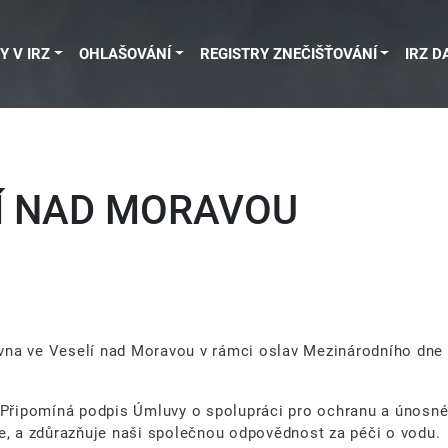
Y V IRZ
OHLAŠOVÁNÍ
REGISTRY ZNEČIŠŤOVÁNÍ
IRZ D
LÍ NAD MORAVOU
na ve Veselí nad Moravou v rámci oslav Mezinárodního dne D
. Připomíná podpis Úmluvy o spolupráci pro ochranu a únosné
e, a zdůrazňuje naši společnou odpovědnost za péči o vodu.