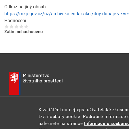
Odkaz na jiný obsah
https://mzp.gov.cz/cz/archiv-kalendar-akci/dny-dunaje-ve-ve
Hodnocení
Zatím nehodnoceno
K zajištění co nejlepší uživatelské zkuše
E-MAIL:
INFO@MZP.GOV.CZ
WEB:
MZP.GOV.CZ
tzv. soubory cookie. Podrobné informace 
naleznete na stránce
Informace o souborec