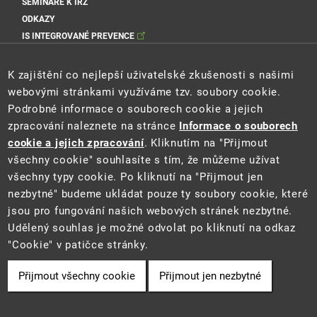
SEMINÁŘE K IRZ
ODKAZY
IS INTEGROVANÉ PREVENCE
Sociální sítě MŽP
K zajištění co nejlepší uživatelské zkušenosti s našimi
webovými stránkami využíváme tzv. soubory cookie.
Podrobné informace o souborech cookie a jejich
zpracování naleznete na stránce
Informace o souborech
Sociální sítě Cenia
cookie a jejich zpracování
. Kliknutím na "Přijmout
všechny cookie" souhlasíte s tím, že můžeme užívat
všechny typy cookie. Po kliknutí na "Přijmout jen
nezbytné" budeme ukládat pouze ty soubory cookie, které
jsou pro fungování našich webových stránek nezbytné.
Udělený souhlas je možné odvolat po kliknutí na odkaz
"Cookie" v patičce stránky.
2021 ©
Ministerstvo životního prostředí
a
CENIA
Přijmout všechny cookie
Přijmout jen nezbytné
Cookie