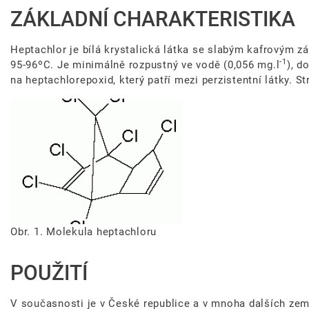
ZÁKLADNÍ CHARAKTERISTIKA
Heptachlor je bílá krystalická látka se slabým kafrovým z
-1
95
-96ºC
. Je minimálně rozpustný ve vodě (
0,056 mg.l
), d
na heptachlorepoxid, který patří mezi perzistentní látky. S
Obrázek
Obr. 1. Molekula heptachloru
POUŽITÍ
V současnosti je v České republice a v mnoha dalších zem