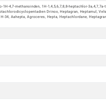
dro-1H-4,7-methanoinden, 1H-1,4,5,6,7,8,8-heptachlor-3a,4,7,7a
ptachlorodi­cyclopentadien Drinox, Heptagran, Heptamul, Vels
H-34, Aahepta, Agroceres, Hepta, Heptachlordane, Heptagran