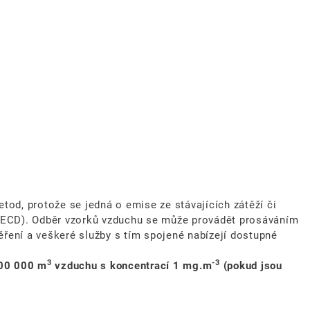
etod, protože se jedná o emise ze stávajících zátěží či
u (ECD). Odběr vzorků vzduchu se může provádět prosáváním
ření a veškeré služby s tím spojené nabízejí dostupné
3
-3
000 000 m
vzduchu s koncentrací
1 mg.m
(pokud jsou