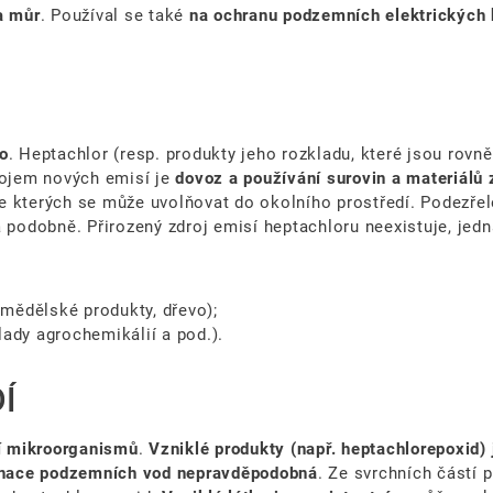
a můr
. Používal se také
na ochranu podzemních elektrických 
o
. Heptachlor (resp. produkty jeho rozkladu, které jsou rovněž
rojem nových emisí je
dovoz a používání surovin a materiálů 
e kterých se může uvolňovat do okolního prostředí. Podezře
 podobně. Přirozený zdroj emisí heptachloru neexistuje, jed
mědělské produkty, dřevo);
lady agrochemikálií a pod.).
Í
í mikroorganismů
.
Vzniklé produkty (např. heptachlorepoxid) 
nace podzemních vod nepravděpodobná
. Ze svrchních částí