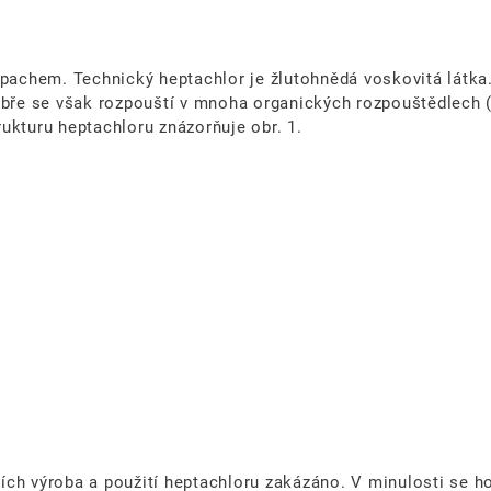
ápachem. Technický heptachlor je žlutohnědá voskovitá látka
obře se však rozpouští v mnoha organických rozpouštědlech (
trukturu heptachloru znázorňuje obr. 1.
ích výroba a použití heptachloru zakázáno. V minulosti se h