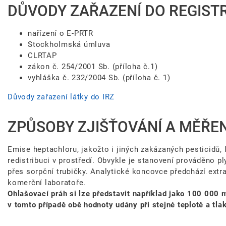
DŮVODY ZAŘAZENÍ DO REGIST
nařízení o E-PRTR
Stockholmská úmluva
CLRTAP
zákon č. 254/2001 Sb. (příloha č.1)
vyhláška č. 232/2004 Sb. (příloha č. 1)
Důvody zařazení látky do IRZ
ZPŮSOBY ZJIŠŤOVÁNÍ A MĚŘEN
Emise heptachloru, jakožto i jiných zakázaných pesticidů, l
redistribuci v prostředí. Obvykle je stanovení prováděno
přes sorpční trubičky. Analytické koncovce předchází extr
komerční laboratoře.
Ohlašovací práh si lze představit například ja
ko 100 000 
v tomto případě obě hodnoty udány při stejné teplotě a tlak