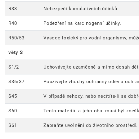
R33
Nebezpečí kumulativních účinků.
R40
Podezření na karcinogenní účinky.
R50/53
Vysoce toxický pro vodní organismy, může
věty S
S1/2
Uchovávejte uzamčené a mimo dosah dět
S36/37
Používejte vhodný ochranný oděv a ochra
S45
V případě nehody, nebo necítíte-li se dob
S60
Tento materiál a jeho obal musí být zne
S61
Zabraňte uvolnění do životního prostředí.