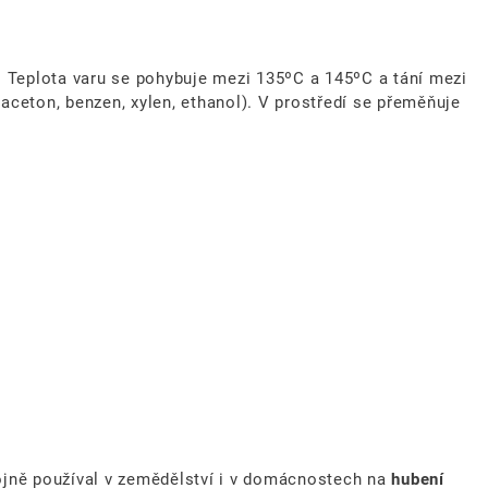
. Teplota varu se pohybuje mezi
135ºC
a
145ºC
a tání mezi
aceton, benzen, xylen, ethanol). V prostředí se přeměňuje
ojně používal v zemědělství i v domácnostech na
hubení