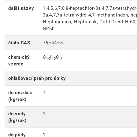
další názvy
1,4,5,6,7,8,8-heptachlor-3a,4,7,7a-tetrahy
3a,4,7,7a-tetrahydro-4,7-methanoinden, he
Heptagranox, Heptamak, Gold Crest H-60, 
GPKh
číslo CAS
76–44–8
chemický
C
H
Cl
10
5
7
vzorec
ohlašovací práh pro úniky
do ovzduší
1
(kg/rok)
do vody
1
(kg/rok)
do půdy
1