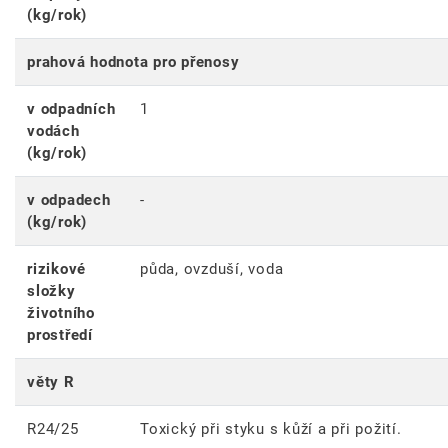
(kg/rok)
prahová hodnota pro přenosy
v odpadních
1
vodách
(kg/rok)
v odpadech
-
(kg/rok)
rizikové
půda, ovzduší, voda
složky
životního
prostředí
věty R
R24/25
Toxický při styku s kůží a při požití.