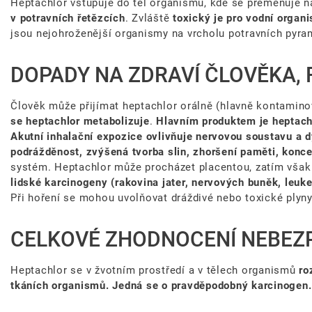
Heptachlor vstupuje do těl organismů, kde se přeměňuje 
v potravních řetězcích
. Zvláště
toxický je pro vodní organ
jsou nejohroženější organismy na vrcholu potravních pyra
DOPADY NA ZDRAVÍ ČLOVĚKA, 
Člověk může přijímat heptachlor orálně (hlavně kontamino
se heptachlor metabolizuje
.
Hlavním produktem je heptachl
Akutní inhalační expozice ovlivňuje nervovou soustavu a d
podrážděnost, zvýšená tvorba slin, zhoršení paměti, konce
systém. Heptachlor může procházet placentou, zatím však 
lidské karcinogeny (rakovina jater, nervových buněk, leuk
Při hoření se mohou uvolňovat dráždivé nebo toxické plyny
CELKOVÉ ZHODNOCENÍ NEBEZP
Heptachlor se v žvotním prostředí a v tělech organismů
ro
tkáních organismů. Jedná se o pravděpodobný karcinogen.