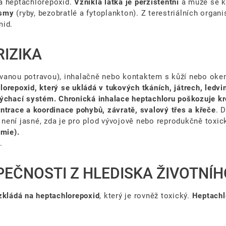
na heptachlorepoxid.
Vzniklá látka je perzistentní
a může se k
ismy
(ryby, bezobratlé a fytoplankton). Z terestriálních organ
mid.
RIZIKA
vanou potravou), inhalačně nebo kontaktem s kůží nebo okem
orepoxid, který se ukládá v tukových tkáních, játrech, ledvi
ýchací systém. Chronická inhalace heptachloru poškozuje kre
ntrace a koordinace pohybů, závratě, svalový třes a křeče
. 
není jasné, zda je pro plod vývojově nebo reprodukčně toxic
emie).
.
EČNOSTI Z HLEDISKA ŽIVOTNÍH
zkládá na heptachlorepoxid
, který je rovněž toxický.
Heptachl