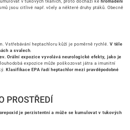
umulovat v tukových tkáních, proto dochází ke
hromadění
ismů jsou citlivé např. včely a některé druhy ptáků. Obecně
. Vstřebávání heptachloru kůží je poměrně rychlé.
V těle
nách a svalech
.
v. Orální expozice vyvolává neurologické efekty, jako je
Dlouhodobá expozice může poškozovat játra a imunitní
ký.
Klasifikace EPA řadí heptachlor mezi pravděpodobné
O PROSTŘEDÍ
orepoxid je perzistentní a může se kumulovat v tukových