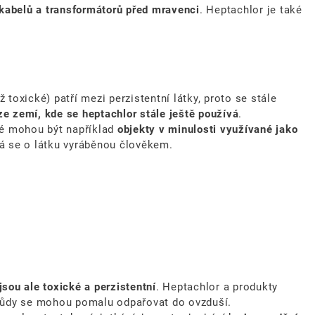
kabelů a transformátorů před mravenci
. Heptachlor je také
 toxické) patří mezi perzistentní látky, proto se stále
ze zemí, kde se heptachlor stále ještě používá
.
lé mohou být například
objekty v minulosti využívané jako
ná se o látku vyráběnou člověkem.
jsou ale toxické a perzistentní
. Heptachlor a produkty
 půdy se mohou pomalu odpařovat do ovzduší.