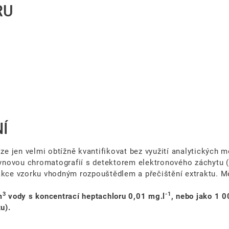
RU
Í
ze jen velmi obtížně kvantifikovat bez využití analytických m
 plynovou chromatografií s detektorem elektronového záchyt
akce vzorku vhodným rozpouštědlem a přečištění extraktu. Mě
3
-1
m
vody s koncentrací heptachloru
0,01 mg.l
, nebo ja
ko 1 
u).