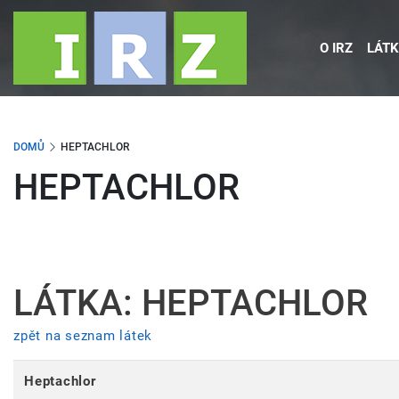
Přejít
k
O IRZ
LÁTK
hlavnímu
obsahu
DOMŮ
HEPTACHLOR
HEPTACHLOR
LÁTKA: HEPTACHLOR
zpět na seznam látek
Heptachlor