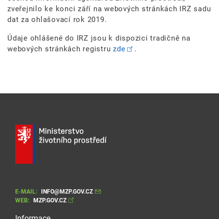
zveřejnilo ke konci září na webových stránkách IRZ sadu
dat za ohlašovací rok 2019.
Údaje ohlášené do IRZ jsou k dispozici tradičně na
webových stránkách registru
zde
.
E-MAIL:
INFO@MZP.GOV.CZ
WEB:
MZP.GOV.CZ
Informace