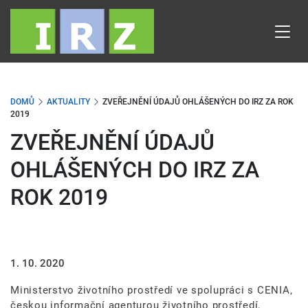
Přejít
k
hlavnímu
obsahu
DOMŮ
AKTUALITY
ZVEŘEJNĚNÍ ÚDAJŮ OHLÁŠENÝCH DO IRZ ZA ROK
2019
ZVEŘEJNĚNÍ ÚDAJŮ
OHLÁŠENÝCH DO IRZ ZA
ROK 2019
1. 10. 2020
Ministerstvo životního prostředí ve spolupráci s CENIA,
českou informační agenturou životního prostředí,