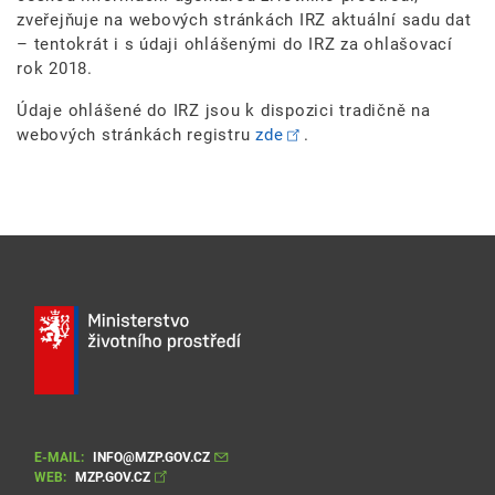
zveřejňuje na webových stránkách IRZ aktuální sadu dat
– tentokrát i s údaji ohlášenými do IRZ za ohlašovací
rok 2018.
Údaje ohlášené do IRZ jsou k dispozici tradičně na
webových stránkách registru
zde
.
E-MAIL:
INFO@MZP.GOV.CZ
WEB:
MZP.GOV.CZ