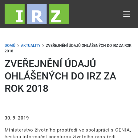
Přejít
k
hlavnímu
obsahu
DOMŮ
AKTUALITY
ZVEŘEJNĚNÍ ÚDAJŮ OHLÁŠENÝCH DO IRZ ZA ROK
2018
ZVEŘEJNĚNÍ ÚDAJŮ
OHLÁŠENÝCH DO IRZ ZA
ROK 2018
30. 9. 2019
Ministerstvo životního prostředí ve spolupráci s CENIA,
českou informační agenturou životního prostředí,