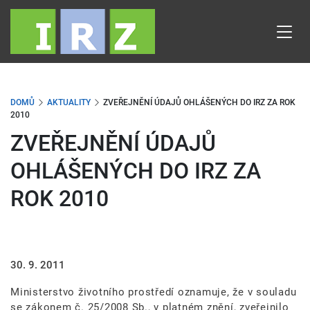
Přejít
k
hlavnímu
obsahu
DOMŮ
AKTUALITY
ZVEŘEJNĚNÍ ÚDAJŮ OHLÁŠENÝCH DO IRZ ZA ROK
2010
ZVEŘEJNĚNÍ ÚDAJŮ
OHLÁŠENÝCH DO IRZ ZA
ROK 2010
30. 9. 2011
Ministerstvo životního prostředí oznamuje, že v souladu
se zákonem č. 25/2008 Sb., v platném znění, zveřejnilo