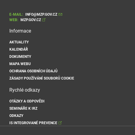
E-MAIL:
INFO@MZP.GOV.CZ
WEB:
MZP.GOV.CZ
Informace
AKTUALITY
KALENDÁŘ
DOKUMENTY
MAPA WEBU
OCHRANA OSOBNÍCH ÚDAJŮ
ZÁSADY POUŽÍVÁNÍ SOUBORŮ COOKIE
Rychlé odkazy
OTÁZKY A ODPOVĚDI
SEMINÁŘE K IRZ
ODKAZY
IS INTEGROVANÉ PREVENCE
Sociální sítě MŽP