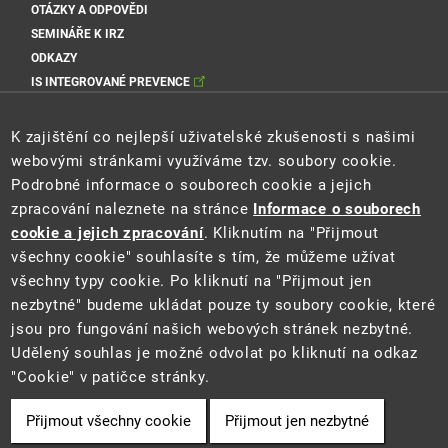
OTÁZKY A ODPOVĚDI
SEMINÁŘE K IRZ
ODKAZY
IS INTEGROVANÉ PREVENCE
Sociální sítě MŽP
K zajištění co nejlepší uživatelské zkušenosti s našimi
webovými stránkami využíváme tzv. soubory cookie.
Podrobné informace o souborech cookie a jejich
zpracování naleznete na stránce
Informace o souborech
Sociální sítě Cenia
cookie a jejich zpracování
. Kliknutím na "Přijmout
všechny cookie" souhlasíte s tím, že můžeme užívat
všechny typy cookie. Po kliknutí na "Přijmout jen
nezbytné" budeme ukládat pouze ty soubory cookie, které
jsou pro fungování našich webových stránek nezbytné.
Udělený souhlas je možné odvolat po kliknutí na odkaz
"Cookie" v patičce stránky.
2021 ©
Ministerstvo životního prostředí
a
CENIA
Přijmout všechny cookie
Přijmout jen nezbytné
Cookie