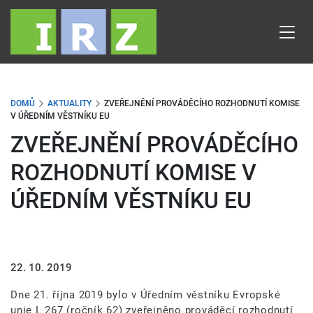
Přejít
k
hlavnímu
obsahu
DOMŮ
AKTUALITY
ZVEŘEJNĚNÍ PROVÁDĚCÍHO ROZHODNUTÍ KOMISE
V ÚŘEDNÍM VĚSTNÍKU EU
ZVEŘEJNĚNÍ PROVÁDĚCÍHO
ROZHODNUTÍ KOMISE V
ÚŘEDNÍM VĚSTNÍKU EU
22. 10. 2019
Dne 21. října 2019 bylo v Úředním věstníku Evropské
unie L 267 (ročník 62) zveřejněno prováděcí rozhodnutí