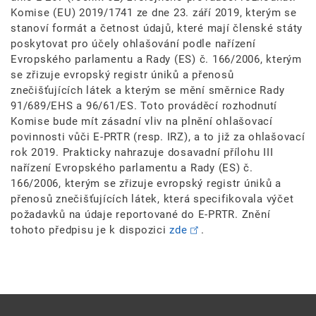
Komise (EU) 2019/1741 ze dne 23. září 2019, kterým se
stanoví formát a četnost údajů, které mají členské státy
poskytovat pro účely ohlašování podle nařízení
Evropského parlamentu a Rady (ES) č. 166/2006, kterým
se zřizuje evropský registr úniků a přenosů
znečišťujících látek a kterým se mění směrnice Rady
91/689/EHS a 96/61/ES. Toto prováděcí rozhodnutí
Komise bude mít zásadní vliv na plnění ohlašovací
povinnosti vůči E-PRTR (resp. IRZ), a to již za ohlašovací
rok 2019.
Prakticky nahrazuje dosavadní přílohu III
nařízení Evropského parlamentu a Rady (ES) č.
166/2006, kterým se zřizuje evropský registr úniků a
přenosů znečišťujících látek, která specifikovala výčet
požadavků na údaje reportované do E-PRTR. Znění
tohoto předpisu je k dispozici
zde
.