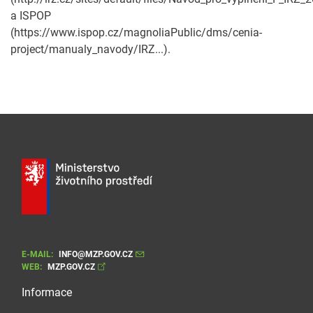
a ISPOP
(https://www.ispop.cz/magnoliaPublic/dms/cenia-
project/manualy_navody/IRZ...).
E-MAIL:
INFO@MZP.GOV.CZ
WEB:
MZP.GOV.CZ
Informace