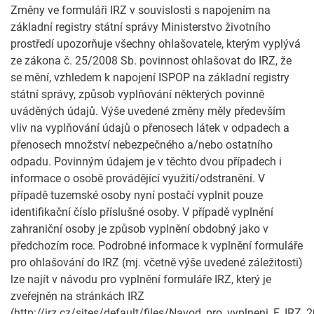
Změny ve formuláři IRZ v souvislosti s napojením na
základní registry státní správy Ministerstvo životního
prostředí upozorňuje všechny ohlašovatele, kterým vyplývá
ze zákona č. 25/2008 Sb. povinnost ohlašovat do IRZ, že
se mění, vzhledem k napojení ISPOP na základní registry
státní správy, způsob vyplňování některých povinně
uváděných údajů. Výše uvedené změny měly především
vliv na vyplňování údajů o přenosech látek v odpadech a
přenosech množství nebezpečného a/nebo ostatního
odpadu. Povinným údajem je v těchto dvou případech i
informace o osobě provádějící využití/odstranění. V
případě tuzemské osoby nyní postačí vyplnit pouze
identifikační číslo příslušné osoby. V případě vyplnění
zahraniční osoby je způsob vyplnění obdobný jako v
předchozím roce. Podrobné informace k vyplnění formuláře
pro ohlašování do IRZ (mj. včetně výše uvedené záležitosti)
lze najít v návodu pro vyplnění formuláře IRZ, který je
zveřejněn na stránkách IRZ
(http://irz.cz/sites/default/files/Navod_pro_vyplneni_F_IRZ_