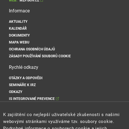
WEB:
MZP.GOV.CZ
Informace
AKTUALITY
KALENDÁŘ
DOKUMENTY
MAPA WEBU
OCHRANA OSOBNÍCH ÚDAJŮ
ZÁSADY POUŽÍVÁNÍ SOUBORŮ COOKIE
Rychlé odkazy
OTÁZKY A ODPOVĚDI
SEMINÁŘE K IRZ
ODKAZY
IS INTEGROVANÉ PREVENCE
Sociální sítě MŽP
K zajištění co nejlepší uživatelské zkušenosti s našimi
webovými stránkami využíváme tzv. soubory cookie.
Podrobné informace o souborech cookie a jejich