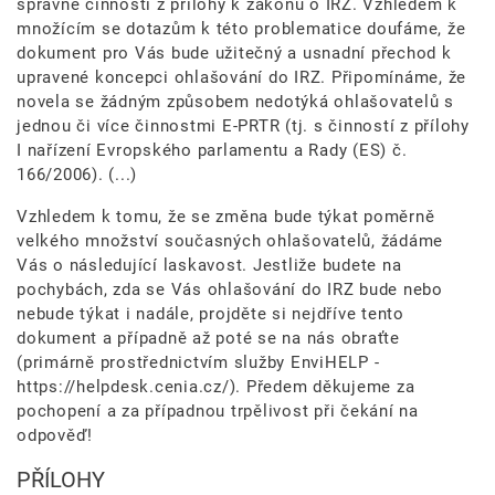
správné činnosti z přílohy k zákonu o IRZ. Vzhledem k
množícím se dotazům k této problematice doufáme, že
dokument pro Vás bude užitečný a usnadní přechod k
upravené koncepci ohlašování do IRZ. Připomínáme, že
novela se žádným způsobem nedotýká ohlašovatelů s
jednou či více činnostmi E-PRTR (tj. s činností z přílohy
I nařízení Evropského parlamentu a Rady (ES) č.
166/2006). (...)
Vzhledem k tomu, že se změna bude týkat poměrně
velkého množství současných ohlašovatelů, žádáme
Vás o následující laskavost. Jestliže budete na
pochybách, zda se Vás ohlašování do IRZ bude nebo
nebude týkat i nadále, projděte si nejdříve tento
dokument a případně až poté se na nás obraťte
(primárně prostřednictvím služby EnviHELP -
https://helpdesk.cenia.cz/). Předem děkujeme za
pochopení a za případnou trpělivost při čekání na
odpověď!
PŘÍLOHY