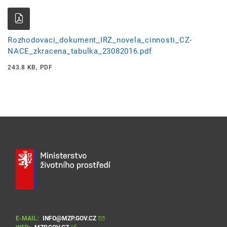
Rozhodovaci_dokument_IRZ_novela_cinnosti_CZ-
NACE_zkracena_tabulka_23082016.pdf
243.8 KB, PDF
E-MAIL:
INFO@MZP.GOV.CZ