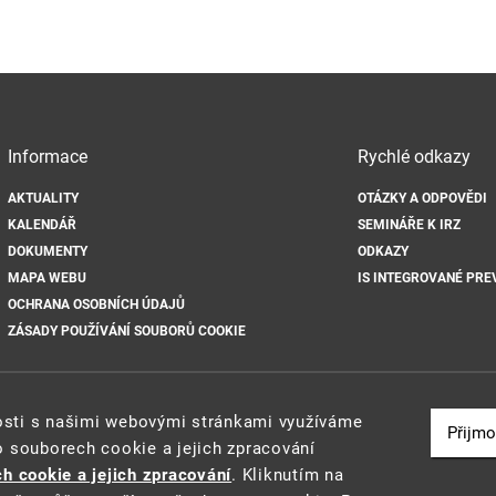
Informace
Rychlé odkazy
AKTUALITY
OTÁZKY A ODPOVĚDI
KALENDÁŘ
SEMINÁŘE K IRZ
DOKUMENTY
ODKAZY
MAPA WEBU
IS INTEGROVANÉ PRE
OCHRANA OSOBNÍCH ÚDAJŮ
ZÁSADY POUŽÍVÁNÍ SOUBORŮ COOKIE
nosti s našimi webovými stránkami využíváme
Přijmo
o souborech cookie a jejich zpracování
2021 ©
Ministerstvo životního prostředí
a
CENIA
h cookie a jejich zpracování
. Kliknutím na