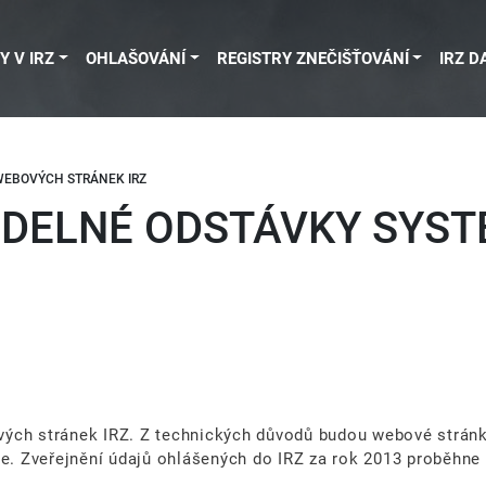
Y V IRZ
OHLAŠOVÁNÍ
REGISTRY ZNEČIŠŤOVÁNÍ
IRZ D
WEBOVÝCH STRÁNEK IRZ
IDELNÉ ODSTÁVKY SYS
vých stránek IRZ. Z technických důvodů budou webové stránk
 Zveřejnění údajů ohlášených do IRZ za rok 2013 proběhne v 