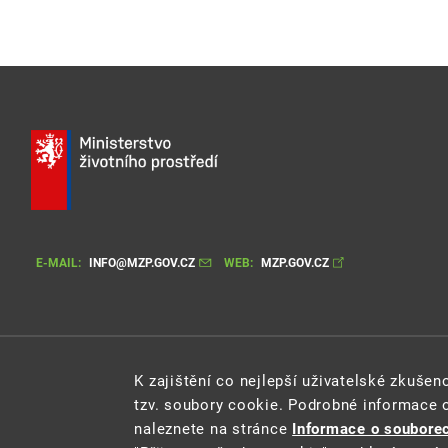
E-MAIL:
INFO@MZP.GOV.CZ
WEB:
MZP.GOV.CZ
K zajištění co nejlepší uživatelské zkuše
tzv. soubory cookie. Podrobné informace 
Cookie
naleznete na stránce
Informace o souborec