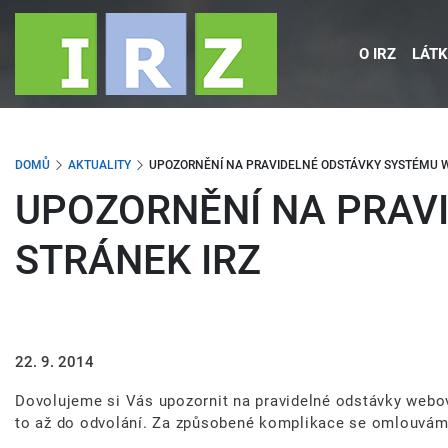
Přejít
k
O IRZ
LÁTK
hlavnímu
obsahu
DOMŮ
AKTUALITY
UPOZORNĚNÍ NA PRAVIDELNÉ ODSTÁVKY SYSTÉMU 
UPOZORNĚNÍ NA PRAV
STRÁNEK IRZ
22. 9. 2014
Dovolujeme si Vás upozornit na pravidelné odstávky webo
to až do odvolání. Za způsobené komplikace se omlouváme.