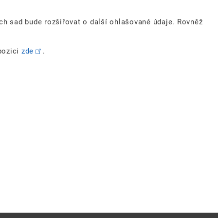
h sad bude rozšiřovat o další ohlašované údaje. Rovněž
pozici
zde
.