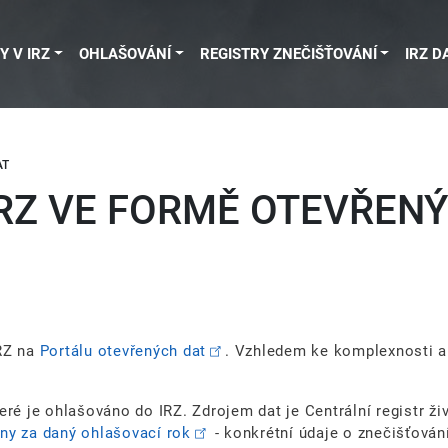
Y V IRZ
OHLAŠOVÁNÍ
REGISTRY ZNEČIŠŤOVÁNÍ
IRZ D
AT
RZ VE FORMĚ OTEVŘEN
IRZ na
Portálu otevřených dat
. Vzhledem ke komplexnosti a
eré je ohlašováno do IRZ. Zdrojem dat je Centrální registr ži
vny za daný ohlašovací rok
- konkrétní údaje o znečišťován