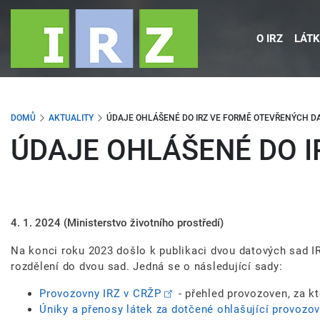
Přejít
k
O IRZ
LÁTK
hlavnímu
obsahu
DOMŮ
AKTUALITY
ÚDAJE OHLÁŠENÉ DO IRZ VE FORMĚ OTEVŘENÝCH D
ÚDAJE OHLÁŠENÉ DO I
4. 1. 2024
(Ministerstvo životního prostředí)
Na konci roku 2023 došlo k publikaci dvou datových sad 
rozdělení do dvou sad. Jedná se o následující sady:
Provozovny IRZ v CRŽP
- přehled provozoven, za kt
Úniky a přenosy látek za dotčené ohlašující provozo