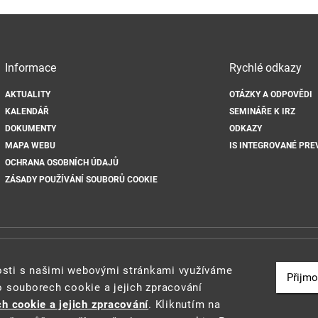
Informace
Rychlé odkazy
AKTUALITY
OTÁZKY A ODPOVĚDI
KALENDÁŘ
SEMINÁŘE K IRZ
DOKUMENTY
ODKAZY
MAPA WEBU
IS INTEGROVANÉ PRE
OCHRANA OSOBNÍCH ÚDAJŮ
ZÁSADY POUŽÍVÁNÍ SOUBORŮ COOKIE
2021 ©
Ministerstvo životního prostředí
a
CENIA
nosti s našimi webovými stránkami využíváme
Přijmo
o souborech cookie a jejich zpracování
h cookie a jejich zpracování
. Kliknutím na