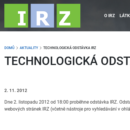
Přejít
k
O IRZ
LÁTK
hlavnímu
obsahu
DOMŮ
AKTUALITY
TECHNOLOGICKÁ ODSTÁVKA IRZ
TECHNOLOGICKÁ ODST
2. 11. 2012
Dne 2. listopadu 2012 od 18:00 proběhne odstávka IRZ. Odst
webových stránek IRZ (včetně nástroje pro vyhledávání v oh