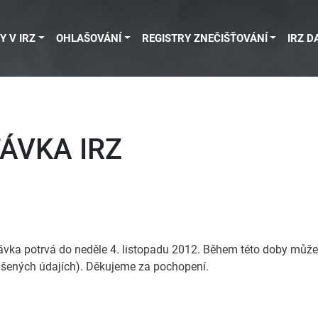
Y V IRZ
OHLAŠOVÁNÍ
REGISTRY ZNEČIŠŤOVÁNÍ
IRZ D
ÁVKA IRZ
ávka potrvá do neděle 4. listopadu 2012. Během této doby může
lášených údajích). Děkujeme za pochopení.