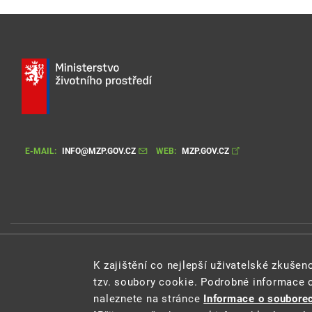
E-MAIL:
INFO@MZP.GOV.CZ
WEB:
MZP.GOV.CZ
Cookie
K zajištění co nejlepší uživatelské zkuše
tzv. soubory cookie. Podrobné informace 
naleznete na stránce
Informace o souborec