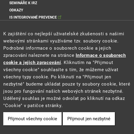
SEMINÁŘE K IRZ
ODKAZY
IS INTEGROVANÉ PREVENCE
Sociální sítě MŽP
K zajištění co nejlepší uživatelské zkušenosti s našimi
webovými stránkami využíváme tzv. soubory cookie.
Podrobné informace o souborech cookie a jejich
zpracování naleznete na stránce
Informace o souborech
Sociální sítě Cenia
cookie a jejich zpracování
. Kliknutím na "Přijmout
všechny cookie" souhlasíte s tím, že můžeme užívat
všechny typy cookie. Po kliknutí na "Přijmout jen
nezbytné" budeme ukládat pouze ty soubory cookie, které
jsou pro fungování našich webových stránek nezbytné.
Udělený souhlas je možné odvolat po kliknutí na odkaz
"Cookie" v patičce stránky.
2021 ©
Ministerstvo životního prostředí
a
CENIA
Přijmout všechny cookie
Přijmout jen nezbytné
Cookie