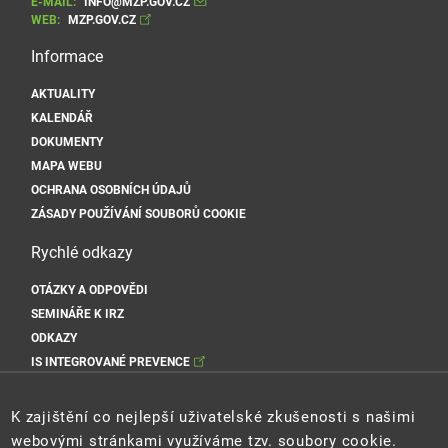
E-MAIL:
INFO@MZP.GOV.CZ
WEB:
MZP.GOV.CZ
Informace
AKTUALITY
KALENDÁŘ
DOKUMENTY
MAPA WEBU
OCHRANA OSOBNÍCH ÚDAJŮ
ZÁSADY POUŽÍVÁNÍ SOUBORŮ COOKIE
Rychlé odkazy
OTÁZKY A ODPOVĚDI
SEMINÁŘE K IRZ
ODKAZY
IS INTEGROVANÉ PREVENCE
Sociální sítě MŽP
K zajištění co nejlepší uživatelské zkušenosti s našimi
webovými stránkami využíváme tzv. soubory cookie.