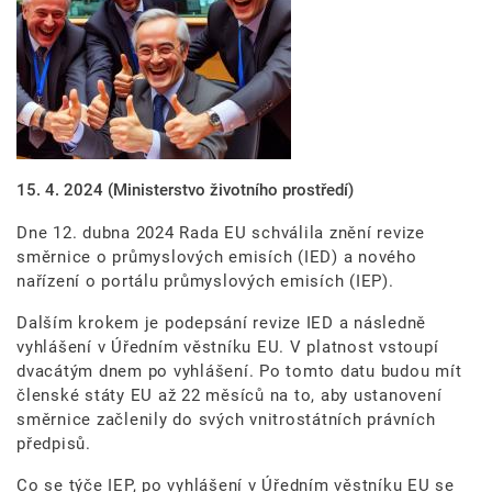
15. 4. 2024
(Ministerstvo životního prostředí)
Dne 12. dubna 2024 Rada EU schválila znění revize
směrnice o průmyslových emisích (IED) a nového
nařízení o portálu průmyslových emisích (IEP).
Dalším krokem je podepsání revize IED a následně
vyhlášení v Úředním věstníku EU. V platnost vstoupí
dvacátým dnem po vyhlášení. Po tomto datu budou mít
členské státy EU až 22 měsíců na to, aby ustanovení
směrnice začlenily do svých vnitrostátních právních
předpisů.
Co se týče IEP, po vyhlášení v Úředním věstníku EU se