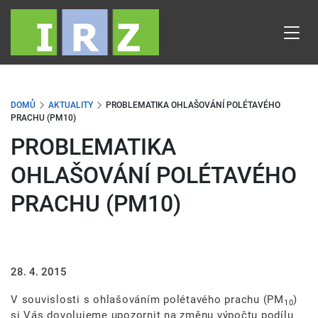
Přejít
k
hlavnímu
obsahu
DOMŮ
AKTUALITY
PROBLEMATIKA OHLAŠOVÁNÍ POLÉTAVÉHO
PRACHU (PM10)
PROBLEMATIKA
OHLAŠOVÁNÍ POLÉTAVÉHO
PRACHU (PM10)
28. 4. 2015
V souvislosti s ohlašováním polétavého prachu (PM
)
10
si Vás dovolujeme upozornit na změnu výpočtu podílu