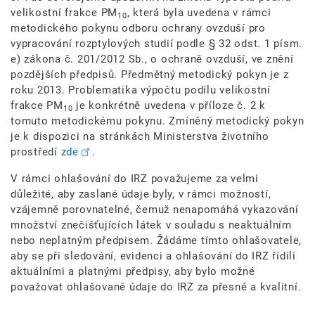
velikostní frakce PM
, která byla uvedena v rámci
10
metodického pokynu odboru ochrany ovzduší pro
vypracování rozptylových studií podle § 32 odst. 1 písm.
e) zákona č. 201/2012 Sb., o ochraně ovzduší, ve znění
pozdějších předpisů.
Předmětný metodický pokyn je z
roku 2013. Problematika výpočtu podílu velikostní
frakce PM
je konkrétně uvedena v příloze č. 2 k
10
tomuto metodickému pokynu. Zmíněný metodický pokyn
je k dispozici na stránkách Ministerstva životního
prostředí
zde
.
V rámci ohlašování do IRZ považujeme za velmi
důležité, aby zaslané údaje byly, v rámci možností,
vzájemně porovnatelné, čemuž nenapomáhá vykazování
množství znečišťujících látek v souladu s neaktuálním
nebo neplatným předpisem. Žádáme tímto ohlašovatele,
aby se při sledování, evidenci a ohlašování do IRZ řídili
aktuálními a platnými předpisy, aby bylo možné
považovat ohlašované údaje do IRZ za přesné a kvalitní.