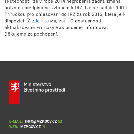
skutečnosti, že v roce 2014 neproběhla žádná změna
právních předpisů se vztahem k IRZ, lze se nadále řídit i
Příručkou pro ohlašování do IRZ za rok 2013, která je k
dispozici
zde
. O dostupnosti
1.63 MB, PDF
aktualizované Příručky Vás budeme informovat.
Děkujeme za pochopení.
E-MAIL:
INFO@MZP.GOV.CZ
WEB:
MZP.GOV.CZ