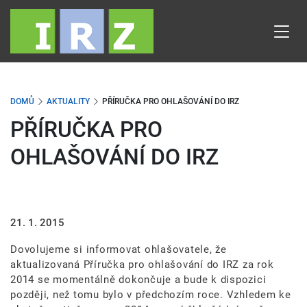
Přejít
k
hlavnímu
obsahu
DOMŮ
AKTUALITY
PŘÍRUČKA PRO OHLAŠOVÁNÍ DO IRZ
PŘÍRUČKA PRO
OHLAŠOVÁNÍ DO IRZ
21. 1. 2015
Dovolujeme si informovat ohlašovatele, že
aktualizovaná Příručka pro ohlašování do IRZ za rok
2014 se momentálně dokončuje a bude k dispozici
později, než tomu bylo v předchozím roce. Vzhledem ke