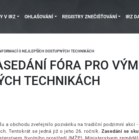
Y V IRZ
OHLAŠOVÁNÍ
REGISTRY ZNEČIŠŤOVÁNÍ
IRZ D
INFORMACÍ O NEJLEPŠÍCH DOSTUPNÝCH TECHNIKÁCH
ASEDÁNÍ FÓRA PRO VÝM
ÝCH TECHNIKÁCH
lu a obchodu zveřejnilo pozvánku na tradiční podzimní akci -
h. Tentokrát se jedná již o jeho 26. ročník.
Zasedání se sku
sterstvem životního prostředí (MŽP), Ministerstvem zeměděls