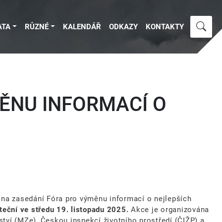
ATA
RŮZNÉ
KALENDÁŘ
ODKAZY
KONTAKTY
ĚNU INFORMACÍ O
 na zasedání Fóra pro výměnu informací o nejlepších
teční ve středu 19. listopadu 2025.
Akce je organizována
tví (MZe), Českou inspekcí životního prostředí (ČIŽP) a