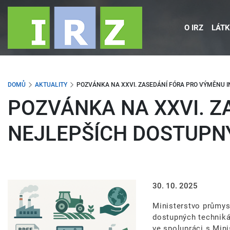
Přejít
k
O IRZ
LÁTK
hlavnímu
obsahu
DOMŮ
AKTUALITY
POZVÁNKA NA XXVI. ZASEDÁNÍ FÓRA PRO VÝMĚNU 
POZVÁNKA NA XXVI. Z
NEJLEPŠÍCH DOSTUPN
Obrázek
30. 10. 2025
Ministerstvo průmys
dostupných technikác
ve spolupráci s Mini