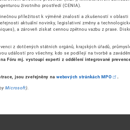
genturou životního prostředí (CENIA).
nečnou příležitost k výměně znalostí a zkušeností v oblasti
eřejnosti aktuální novinky, legislativní změny a technologic
iques), a zároveň získat cennou zpětnou vazbu z praxe. Disku
evenci z dotčených státních orgánů, krajských úřadů, průmys
ovou událostí pro všechny, kdo se podílejí na tvorbě a zavádě
e
na Fóru mj. vystoupí experti z oddělení integrované prevenc
strace, jsou zveřejněny na
webových stránkách MPO
.
by
Microsoft
).