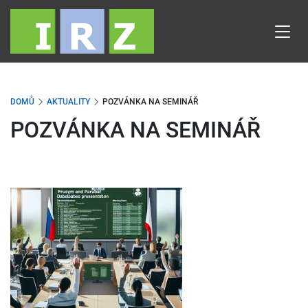
Přejít
k
hlavnímu
obsahu
DOMŮ
AKTUALITY
POZVÁNKA NA SEMINÁŘ
POZVÁNKA NA SEMINÁŘ
Obrázek