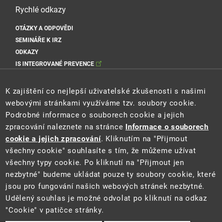
Rychlé odkazy
OTÁZKY A ODPOVĚDI
SEMINÁŘE K IRZ
ODKAZY
IS INTEGROVANÉ PREVENCE
Sociální sítě MŽP
K zajištění co nejlepší uživatelské zkušenosti s našimi
webovými stránkami využíváme tzv. soubory cookie.
Podrobné informace o souborech cookie a jejich
zpracování naleznete na stránce
Informace o souborech
Sociální sítě Cenia
cookie a jejich zpracování
. Kliknutím na "Přijmout
všechny cookie" souhlasíte s tím, že můžeme užívat
všechny typy cookie. Po kliknutí na "Přijmout jen
nezbytné" budeme ukládat pouze ty soubory cookie, které
jsou pro fungování našich webových stránek nezbytné.
Udělený souhlas je možné odvolat po kliknutí na odkaz
"Cookie" v patičce stránky.
2021 ©
Ministerstvo životního prostředí
a
CENIA