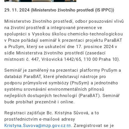
29. 11. 2024
(Ministerstvo životního prostředí (IS IPPC))
Ministerstvo životního prostředí, odbor posuzování vlivů
na životní prostředí a integrované prevence ve
spolupráci s Vysokou školou chemicko-technologickou
v Praze pořádají seminář k prezentaci projektu ParaBAT
a PruSym, který se uskuteční dne 17. prosince 2024 v
sídle Ministerstva životního prostředí (zasedací
místnosti č. 447, Vršovická 1442/65, 110 00 Praha 10).
Seminář je zaměřený na prezentaci platformy PruSym a
databázi ParaBAT, které představují nástroje pro
podporu průmyslové symbiózy (PruSym) a jednotného
systému srovnávání environmentálních přínosů
nejlepších dostupných technologií (ParaBAT). Seminář
bude probíhat prezenčně i online.
Registraci zajišťuje Bc. Kristýna Sůvová, a to
prostřednictvím e-mailové adresy
Kristyna.Suvova@mzp.gov.cz
. Zaregistrovat se je