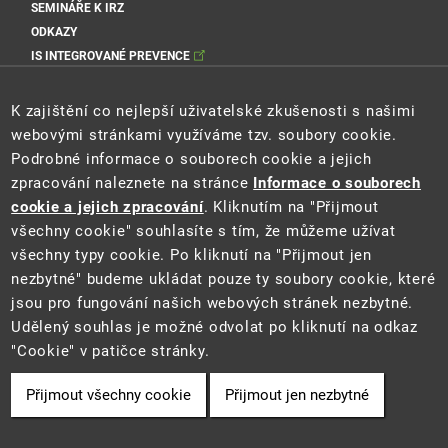
SEMINÁŘE K IRZ
ODKAZY
IS INTEGROVANÉ PREVENCE
Sociální sítě MŽP
K zajištění co nejlepší uživatelské zkušenosti s našimi
webovými stránkami využíváme tzv. soubory cookie.
Podrobné informace o souborech cookie a jejich
zpracování naleznete na stránce
Informace o souborech
Sociální sítě Cenia
cookie a jejich zpracování
. Kliknutím na "Přijmout
všechny cookie" souhlasíte s tím, že můžeme užívat
všechny typy cookie. Po kliknutí na "Přijmout jen
nezbytné" budeme ukládat pouze ty soubory cookie, které
jsou pro fungování našich webových stránek nezbytné.
Udělený souhlas je možné odvolat po kliknutí na odkaz
"Cookie" v patičce stránky.
2021 ©
Ministerstvo životního prostředí
a
CENIA
Přijmout všechny cookie
Přijmout jen nezbytné
Cookie