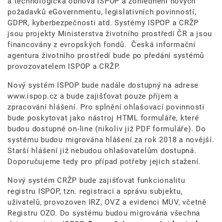
a technologická obnova ISPOP a zohlednění nových
požadavků eGovernmentu, legislativních povinností,
GDPR, kyberbezpečnosti atd. Systémy ISPOP a CRŽP
jsou projekty Ministerstva životního prostředí ČR a jsou
financovány z evropských fondů. Česká informační
agentura životního prostředí bude po předání systémů
provozovatelem ISPOP a CRŽP.
Nový systém ISPOP bude nadále dostupný na adrese
www.ispop.cz a bude zajišťovat pouze příjem a
zpracování hlášení. Pro splnění ohlašovací povinnosti
bude poskytovat jako nástroj HTML formuláře, které
budou dostupné on-line (nikoliv již PDF formuláře). Do
systému budou migrována hlášení za rok 2018 a novější.
Starší hlášení již nebudou ohlašovatelům dostupná.
Doporučujeme tedy pro případ potřeby jejich stažení.
Nový systém CRŽP bude zajišťovat funkcionalitu
registru ISPOP, tzn. registraci a správu subjektu,
uživatelů, provozoven IRZ, OVZ a evidenci MUV, včetně
Registru OZO. Do systému budou migrována všechna