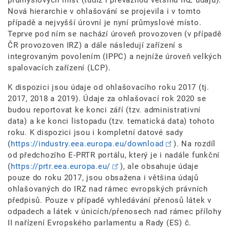
průmyslových míst (tudíž i převážnou většinu IRZ údajů).
Nová hierarchie v ohlašování se projevila i v tomto
případě a nejvyšší úrovní je nyní průmyslové místo.
Teprve pod ním se nachází úroveň provozoven (v případě
ČR provozoven IRZ) a dále následují zařízení s
integrovaným povolením (IPPC) a nejníže úroveň velkých
spalovacích zařízení (LCP).
K dispozici jsou údaje od ohlašovacího roku 2017 (tj.
2017, 2018 a 2019). Údaje za ohlašovací rok 2020 se
budou reportovat ke konci září (tzv. administrativní
data) a ke konci listopadu (tzv. tematická data) tohoto
roku. K dispozici jsou i kompletní datové sady
(
https://industry.eea.europa.eu/download
). Na rozdíl
od předchozího E-PRTR portálu, který je i nadále funkční
(
https://prtr.eea.europa.eu/
), ale obsahuje údaje
pouze do roku 2017, jsou obsažena i většina údajů
ohlašovaných do IRZ nad rámec evropských právních
předpisů. Pouze v případě vyhledávání přenosů látek v
odpadech a látek v únicích/přenosech nad rámec přílohy
II nařízení Evropského parlamentu a Rady (ES) č.